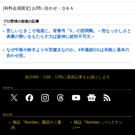
[有料会員限定] お問い合わせ・Ｑ＆Ａ
プロ野球の前後の記事
苦しいときこそ地道に。背番号「5」の西岡剛。～危なっかしさと
表裏の勢いをもたらす力は阪神に絶対不可欠～
なぜ中島や鈴木より今宮健太なのか。4年連続GGは本能と基本の
合わせ技。
毎日6時・11時・17時に最新記事をお届けします
FOLLOW US
MAGAZINE
雑誌『Number』購読のご案
雑誌『Number』バックナン
内
バー