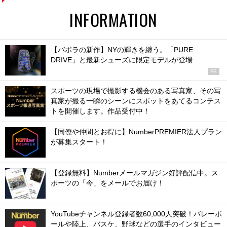
INFORMATION
【バボラの新作】NYの輝きを纏う。「PURE
DRIVE」と最新シューズに限定モデルが登場
PR
スポーツの現場で撮影する機会のある写真家、その写
真家が撮る一瞬のシーンにスポットをあてるコンテス
トを開催します。作品受付中！
【同僚や仲間とお得に】NumberPREMIER法人プラン
が募集スタート！
【登録無料】Numberメールマガジン好評配信中。ス
ポーツの「今」をメールでお届け！
YouTubeチャンネル登録者数60,000人突破！バレーボ
ールや陸上、バスケ、野球などの選手のインタビュー