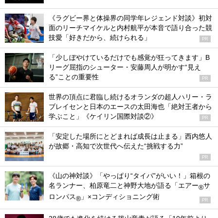
《ラグビー界と体操界の同学年レジェンド対談》初対
面のリーチマイケルと内村航平が本音で語り合った競
技愛「好きだから、続けられる」
PR
「少しぼやけているだけでも感覚が狂ってきます」B
リーグ屈指のシューター・安藤周人が明かす“見え
る”ことの重要性
PR
世界の頂点に君臨し続けるオランダの超人ハリー・ラ
ブレイセンと日本のエースの太田海也「絶対王者から
学ぶこと」《ケイリン国際対談②》
PR
「安定した場所にとどまれば成長は止まる」西内悠人
が故郷・高知で次世代へ伝えた“挑戦する力”
PR
《山の神対談》「やっぱり“タイパ”がいい！」箱根の
名ランナー、柏原竜二と神野大地が語る「エアー
サ
®
ロンパス
」×コンディショニング術
®
PR