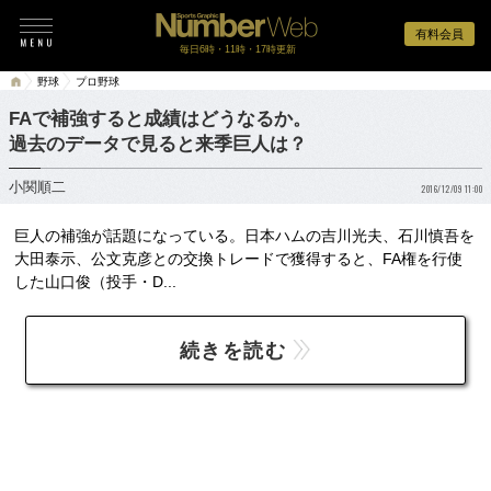
有料会員
毎日6時・11時・17時更新
野球
プロ野球
FAで補強すると成績はどうなるか。
過去のデータで見ると来季巨人は？
小関順二
2016/12/09 11:00
巨人の補強が話題になっている。日本ハムの吉川光夫、石川慎吾を
大田泰示、公文克彦との交換トレードで獲得すると、FA権を行使
した山口俊（投手・D...
続きを読む