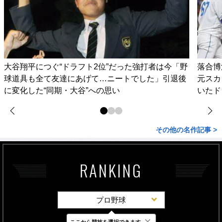
大谷翔平につぐ“ドラフト2位”だった強打者は今「野
落合博
球道具も全て友達にあげて…ニートでした」引退後
元スカ
に変化した“同期・大谷”への思い
いたド
その他の名作記事 >
RANKING
プロ野球
×
ここから競技を選択できます