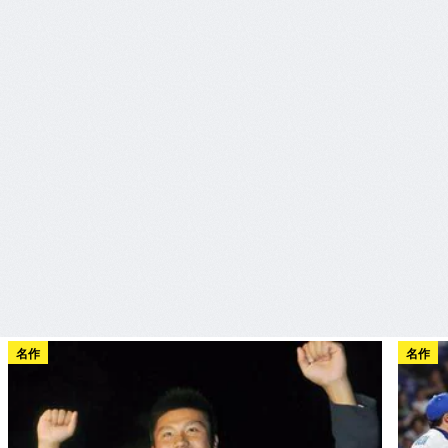
名作
名作