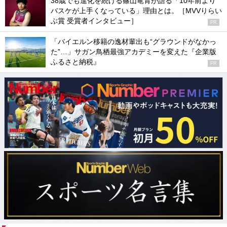
38歳でも進化を続ける篠山竜青が語る「10年前より
バスケが上手くなっている」理由とは。［MVVりらい
ぶ賞 受賞者インタビュー］
PR
「バイエルン移籍の逸材輩出も“グラウンドがなかっ
た”…」サガン鳥栖最強アカデミーを変えた『企業版
ふるさと納税』
PR