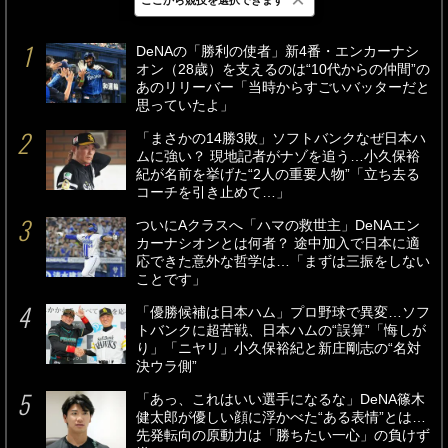
最新
24時間
週間
DeNAの「勝利の使者」新4番・エンカーナシ
オン（28歳）を支えるのは“10代からの仲間”の
あのリリーバー「当時からすごいバッターだと
思っていたよ」
「まさかの14勝3敗」ソフトバンクなぜ日本ハ
ムに強い？ 現地記者がナゾを追う…小久保裕
紀が名前を挙げた“2人の重要人物”「立ち去る
コーチを引き止めて…」
ついにAクラスへ「ハマの救世主」DeNAエン
カーナシオンとは何者？ 途中加入で日本に適
応できた意外な哲学は…「まずは三振をしない
ことです」
「優勝候補は日本ハム」プロ野球で異変…ソフ
トバンクに超苦戦、日本ハムの“誤算”「悔しが
り」「ニヤリ」小久保裕紀と新庄剛志の“名対
決ウラ側”
「あっ、これはいい選手になるな」DeNA篠木
健太郎が優しい顔に浮かべた“ある表情”とは…
先発転向の原動力は「勝ちたい一心」の負けず