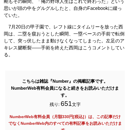
剛もその瞬間、「俺の野球人生はこれで終わった」という
思いが頭の中をグルグルしたと、自身のFacebookに綴っ
ていた。
7月20日の甲子園で、レフト線にタイムリーを放った西
岡は、二塁を窺おうとした瞬間、一塁ベースの手前で転倒
して、突っ伏したまま動けなくなってしまった。左足のア
キレス腱断裂――手術を終えた西岡はこうコメントしてい
る。
こちらは雑誌『Number』の掲載記事です。
NumberWeb有料会員になると続きをお読みいただけま
す。
651
残り:
文字
NumberWeb有料会員（月額330円[税込]）は、この記事だけ
でなく
NumberWeb内のすべての有料記事をお読みいただけま