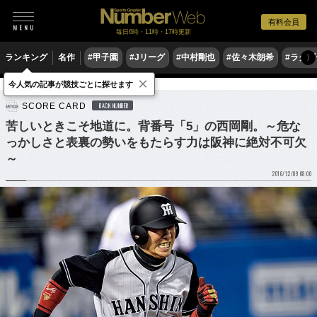
有料会員
毎日6時・11時・17時更新
ランキング
名作
#甲子園
#Jリーグ
#中村剛也
#佐々木朗希
#ラグ
〉
×
今人気の記事が競技ごとに探せます
野球
プロ野球
SCORE CARD
BACK NUMBER
苦しいときこそ地道に。背番号「5」の西岡剛。～危な
っかしさと表裏の勢いをもたらす力は阪神に絶対不可欠
～
2016/12/09 08:00