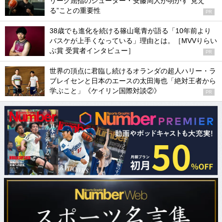
リーグ屈指のシューター・安藤周人が明かす“見え
る”ことの重要性
PR
38歳でも進化を続ける篠山竜青が語る「10年前より
バスケが上手くなっている」理由とは。［MVVりらい
ぶ賞 受賞者インタビュー］
PR
世界の頂点に君臨し続けるオランダの超人ハリー・ラ
ブレイセンと日本のエースの太田海也「絶対王者から
学ぶこと」《ケイリン国際対談②》
PR