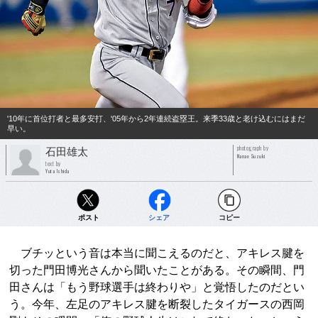
'10年に首位打者と最多安打、'05年から2年連続盗塁王。来季33歳と老け込むにはまだ
早い。
photograph by
石田雄太
Nanae Suzuki
text by
Yuta Ishida
ポスト
シェア
コピー
ブチッという音は本当に聞こえるのだと、アキレス腱を
切った門田博光さんから聞いたことがある。その瞬間、門
田さんは「もう野球選手は終わりや」と覚悟したのだとい
う。今年、左足のアキレス腱を断裂したタイガースの西岡