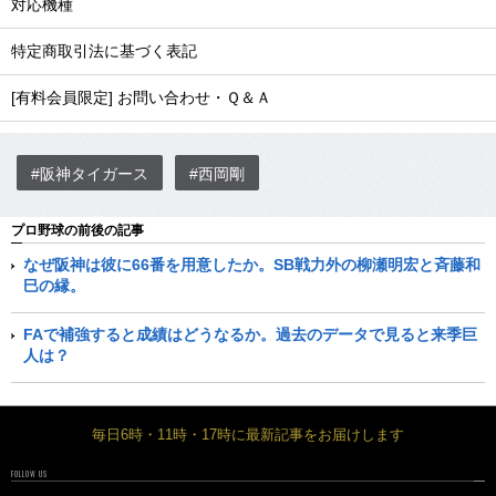
対応機種
特定商取引法に基づく表記
[有料会員限定] お問い合わせ・Ｑ＆Ａ
#阪神タイガース
#西岡剛
プロ野球の前後の記事
なぜ阪神は彼に66番を用意したか。SB戦力外の柳瀬明宏と斉藤和
巳の縁。
FAで補強すると成績はどうなるか。過去のデータで見ると来季巨
人は？
毎日6時・11時・17時に最新記事をお届けします
FOLLOW US