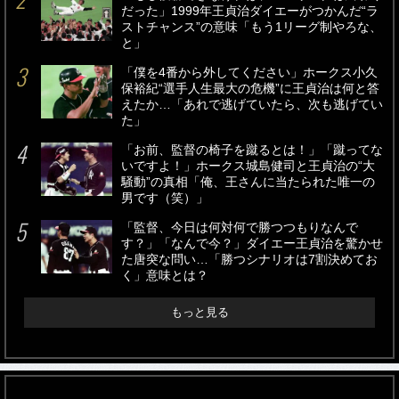
だった」1999年王貞治ダイエーがつかんだ“ラ
ストチャンス”の意味「もう1リーグ制やろな、
と」
「僕を4番から外してください」ホークス小久
保裕紀“選手人生最大の危機”に王貞治は何と答
えたか…「あれで逃げていたら、次も逃げてい
た」
「お前、監督の椅子を蹴るとは！」「蹴ってな
いですよ！」ホークス城島健司と王貞治の“大
騒動”の真相「俺、王さんに当たられた唯一の
男です（笑）」
「監督、今日は何対何で勝つつもりなんで
す？」「なんで今？」ダイエー王貞治を驚かせ
た唐突な問い…「勝つシナリオは7割決めてお
く」意味とは？
もっと見る