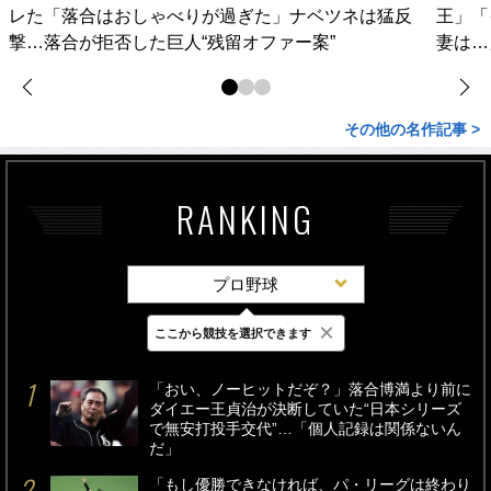
レた「落合はおしゃべりが過ぎた」ナベツネは猛反
王」「
撃…落合が拒否した巨人“残留オファー案”
妻は…
その他の名作記事 >
RANKING
プロ野球
×
ここから競技を選択できます
最新
24時間
週間
「おい、ノーヒットだぞ？」落合博満より前に
ダイエー王貞治が決断していた“日本シリーズ
で無安打投手交代”…「個人記録は関係ないん
だ」
「もし優勝できなければ、パ・リーグは終わり