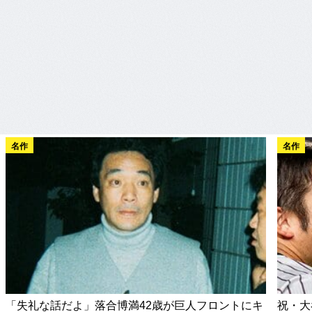
名作
名作
「失礼な話だよ」落合博満42歳が巨人フロントにキ
祝・大