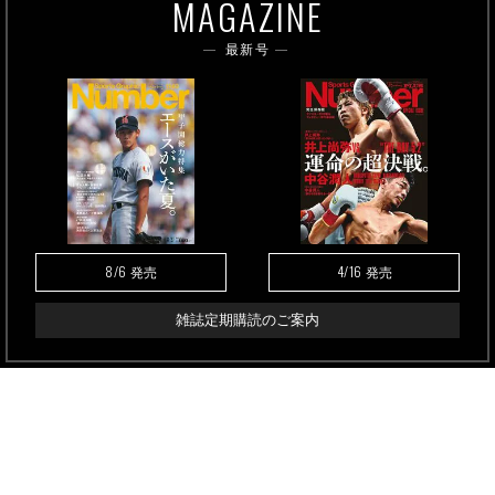
MAGAZINE
最新号
8/6
4/16
発売
発売
雑誌定期購読のご案内