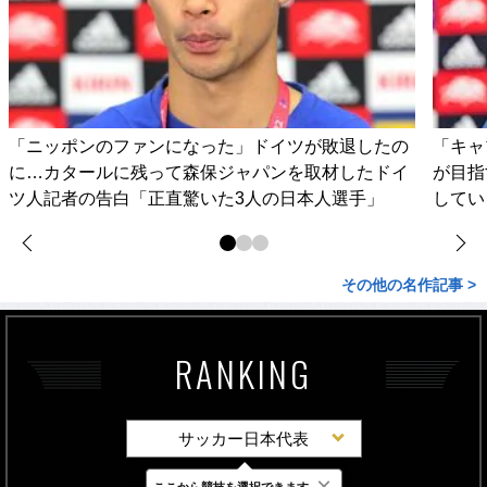
「ニッポンのファンになった」ドイツが敗退したの
「キャ
に…カタールに残って森保ジャパンを取材したドイ
が目指
ツ人記者の告白「正直驚いた3人の日本人選手」
してい
その他の名作記事 >
RANKING
サッカー日本代表
×
ここから競技を選択できます