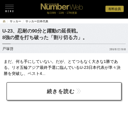
有料会員
毎日6時・11時・17時更新
サッカー
サッカー日本代表
U-23、忍耐の90分と躍動の延長戦。
8強の壁を打ち破った「割り切る力」。
戸塚啓
2016/01/23 18:00
まだ、何も手にしていない。だが、とてつもなく大きな1勝であ
る。リオ五輪アジア最終予選に臨んでいるU-23日本代表が準々決
勝を突破し、ベスト4...
続きを読む