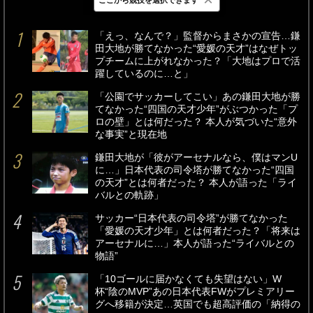
最新
24時間
週間
「えっ、なんで？」監督からまさかの宣告…鎌
田大地が勝てなかった“愛媛の天才”はなぜトッ
プチームに上がれなかった？「大地はプロで活
躍しているのに…と」
「公園でサッカーしてこい」あの鎌田大地が勝
てなかった“四国の天才少年”がぶつかった「プ
ロの壁」とは何だった？ 本人が気づいた“意外
な事実”と現在地
鎌田大地が「彼がアーセナルなら、僕はマンU
に…」日本代表の司令塔が勝てなかった“四国
の天才”とは何者だった？ 本人が語った「ライ
バルとの軌跡」
サッカー“日本代表の司令塔”が勝てなかった
「愛媛の天才少年」とは何者だった？「将来は
アーセナルに…」本人が語った“ライバルとの
物語”
「10ゴールに届かなくても失望はない」W
杯“陰のMVP”あの日本代表FWがプレミアリー
グへ移籍が決定…英国でも超高評価の「納得の