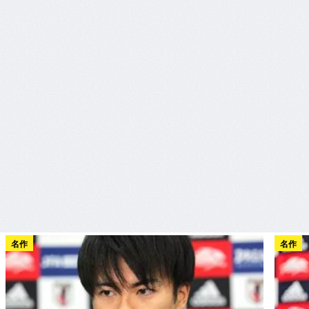
名作
名作