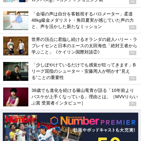
®
PR
「会場の声は自分を客観視するバロメーター」柔道
48kg級金メダリスト・角田夏実が感じていた声の力
と、声を活かした新たなミッション
PR
世界の頂点に君臨し続けるオランダの超人ハリー・ラ
ブレイセンと日本のエースの太田海也「絶対王者から
学ぶこと」《ケイリン国際対談②》
PR
「少しぼやけているだけでも感覚が狂ってきます」B
リーグ屈指のシューター・安藤周人が明かす“見え
る”ことの重要性
PR
38歳でも進化を続ける篠山竜青が語る「10年前より
バスケが上手くなっている」理由とは。［MVVりらい
ぶ賞 受賞者インタビュー］
PR