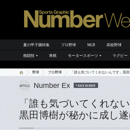
夏の甲子園特集
プロ野球
MLB
高校野球
格闘技
将棋
モータースポーツ
ラグビー
野球
プロ野球
「誰も気づいてくれないんです」黒田
Number Ex
BACK NUMBER
「誰も気づいてくれな
黒田博樹が秘かに成し遂