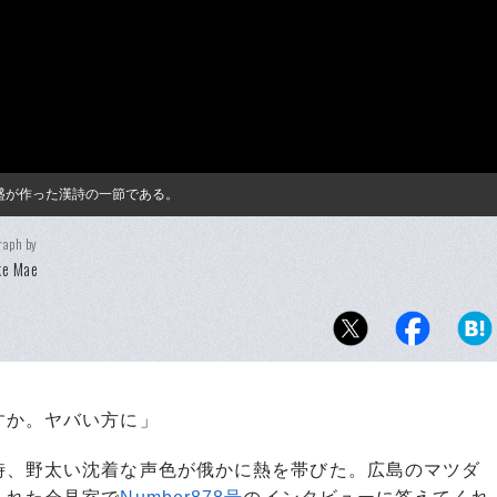
盛が作った漢詩の一節である。
raph by
ke Mae
すか。ヤバい方に」
、野太い沈着な声色が俄かに熱を帯びた。広島のマツダ