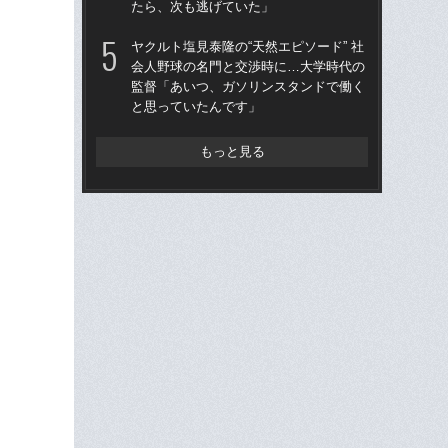
たら、次も逃げていた」
た“
「
ヤクルト塩見泰隆の“天然エピソード” 社
会人野球の名門と交渉時に…大学時代の
「
監督「あいつ、ガソリンスタンドで働く
終わ
と思っていたんです」
つか
リ
もっと見る