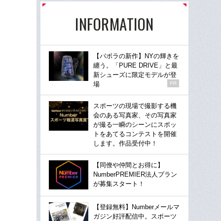
INFORMATION
【バボラの新作】NYの輝きを
纏う。「PURE DRIVE」と最
新シューズに限定モデルが登
場
PR
スポーツの現場で撮影する機
会のある写真家、その写真家
が撮る一瞬のシーンにスポッ
トをあてるコンテストを開催
します。作品受付中！
【同僚や仲間とお得に】
NumberPREMIER法人プラン
が募集スタート！
【登録無料】Numberメールマ
ガジン好評配信中。スポーツ