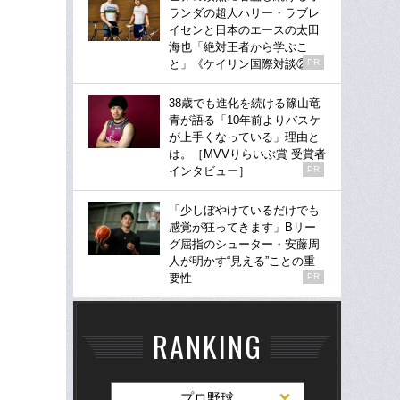
ランダの超人ハリー・ラブレ
イセンと日本のエースの太田
海也「絶対王者から学ぶこ
と」《ケイリン国際対談②》
PR
38歳でも進化を続ける篠山竜
青が語る「10年前よりバスケ
が上手くなっている」理由と
は。［MVVりらいぶ賞 受賞者
インタビュー］
PR
「少しぼやけているだけでも
感覚が狂ってきます」Bリー
グ屈指のシューター・安藤周
人が明かす“見える”ことの重
要性
PR
RANKING
プロ野球