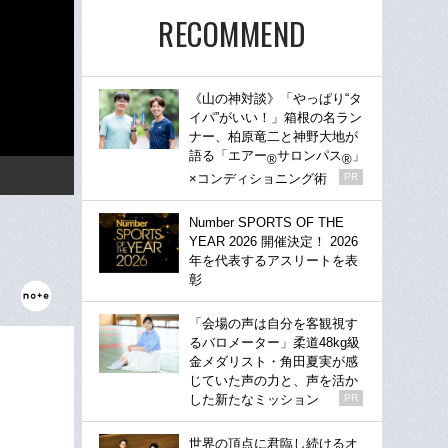
RECOMMEND
《山の神対談》「やっぱり“タ
イパ”がいい！」箱根の名ラン
ナー、柏原竜二と神野大地が
語る「エアー
サロンパス
」
®
®
×コンディショニング術
PR
Number SPORTS OF THE
YEAR 2026 開催決定！ 2026
年を代表するアスリートを表
彰
「会場の声は自分を客観視す
るバロメーター」柔道48kg級
金メダリスト・角田夏実が感
じていた声の力と、声を活か
した新たなミッション
PR
世界の頂点に君臨し続けるオ