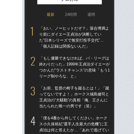
最新
24時間
週間
「おい、ノーヒットだぞ？」落合博満よ
「ア
り前にダイエー王貞治が決断してい
球
た“日本シリーズで無安打投手交代”…
す“
「個人記録は関係ないんだ」
た…
らD
「もし優勝できなければ、パ・リーグは
終わりだった」1999年王貞治ダイエーが
「
つかんだ“ラストチャンス”の意味「もう1
で
リーグ制やろな、と」
を
は
「お前、監督の椅子を蹴るとは！」「蹴
ってないですよ！」ホークス城島健司と
「
王貞治の“大騒動”の真相「俺、王さんに
コー
当たられた唯一の男です（笑）」
人に
で
「僕を4番から外してください」ホーク
ス小久保裕紀“選手人生最大の危機”に王
「
貞治は何と答えたか…「あれで逃げてい
り