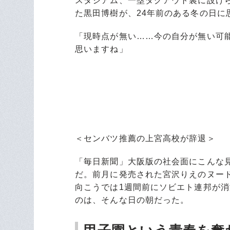
スタジアム、一塁ダグアウト裏に設け
た黒田博樹が、24年前のある冬の日に
「現時点が無い……今の自分が無い可
思いますね」
＜センバツ推薦の上宮高校が辞退＞
「毎日新聞」大阪版の社会面にこんな見出
だ。前月に発売された宮沢りえのヌー
向こうでは1週間前にソビエト連邦が
のは、そんな日の朝だった。