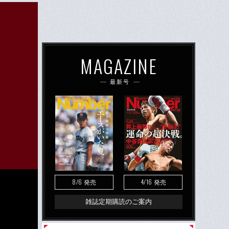
MAGAZINE
最新号
8/6
4/16
発売
発売
雑誌定期購読のご案内