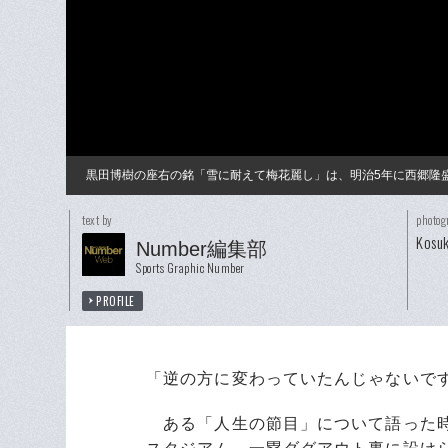
黒田博樹の座右の銘「雪に耐えて梅花麗し」は、明治5年に西郷隆
text by
photog
Kosu
Number編集部
Sports Graphic Number
PROFILE
「逆の方に変わっていたんじゃないで
ある「人生の節目」について語った時