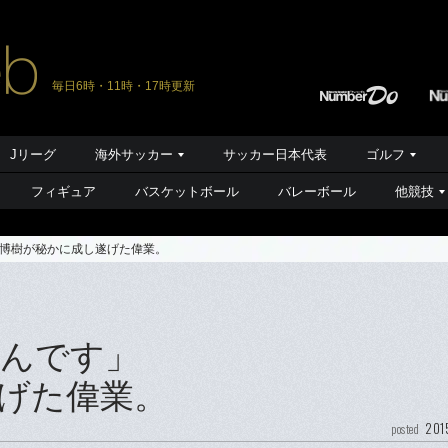
毎日6時・11時・17時更新
Jリーグ
海外サッカー
サッカー日本代表
ゴルフ
フィギュア
バスケットボール
バレーボール
他競技
博樹が秘かに成し遂げた偉業。
いんです」
げた偉業。
201
posted