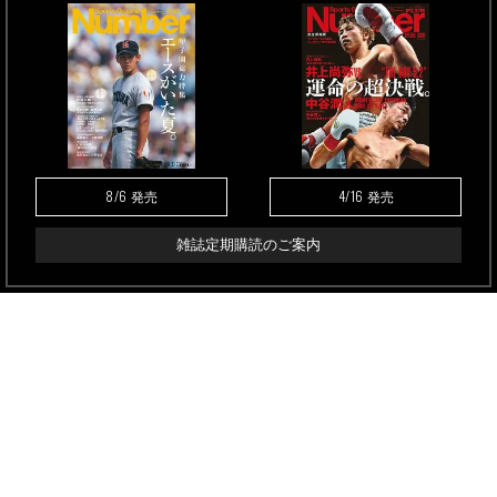
8/6
4/16
発売
発売
雑誌定期購読のご案内