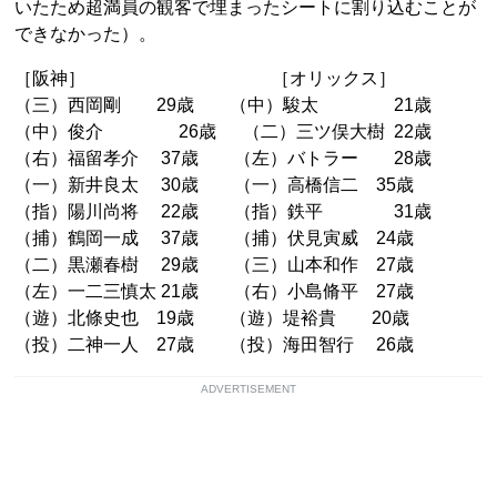
いたため超満員の観客で埋まったシートに割り込むことが
できなかった）。
［阪神］ ［オリックス］
（三）西岡剛 29歳 （中）駿太 21歳
（中）俊介 26歳 （二）三ツ俣大樹 22歳
（右）福留孝介 37歳 （左）バトラー 28歳
（一）新井良太 30歳 （一）高橋信二 35歳
（指）陽川尚将 22歳 （指）鉄平 31歳
（捕）鶴岡一成 37歳 （捕）伏見寅威 24歳
（二）黒瀬春樹 29歳 （三）山本和作 27歳
（左）一二三慎太 21歳 （右）小島脩平 27歳
（遊）北條史也 19歳 （遊）堤裕貴 20歳
（投）二神一人 27歳 （投）海田智行 26歳
ADVERTISEMENT