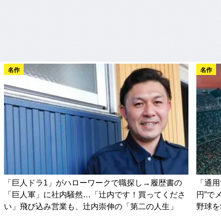
名作
名作
「巨人ドラ1」がハローワークで職探し→履歴書の
「通用
「巨人軍」に社内騒然…「辻内です！買ってくださ
円”で
い」飛び込み営業も、辻内崇伸の「第二の人生」
野球を