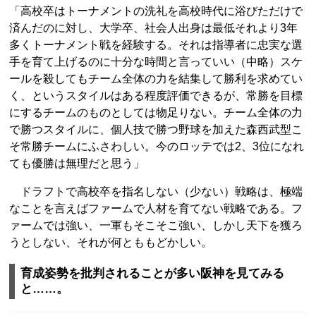
「高校卒はトーナメントの洗礼を高校時代に浴びただけで
済んだのに対し、大学卒、社会人出身は最低それより3年
多くトーナメント戦を経験する。それは指導者に忠実な選
手を育て上げるのに十分な時間と言っていい（中略）スケ
ールを殺してもチーム全体の力を結集して勝利を求めてい
く、というスタイルはある程度評価できるが、常勝を目標
にするチームのものとしては物足りない。チーム全体の力
で勝つスタイルに、個人技で勝つ野球を加えた森西武型こ
そ常勝チームにふさわしい。今のロッテでは2、3位になれ
ても優勝は無理だと思う」
ドラフトで高校卒を指名しない（少ない）戦略は、極端
なことを言えばファームで人材を育てない戦略である。フ
ァームでは強い、一軍もそこそこ強い、しかし天下を獲ろ
うとしない、それが何とももどかしい。
育成姿勢を批判されることが多い阪神を見てみる
と……。