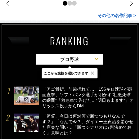
その他の名作記事 >
RANKING
プロ野球
×
ここから競技を選択できます
最新
24時間
週間
「アゴ骨折、前歯折れて…」156キロ速球が顔
面直撃、ソフトバンク選手が明かす“壮絶死球
の瞬間”「救急車で告げた…“明日も出ます”」オ
リックス投手からDM
「監督、今日は何対何で勝つつもりなんで
す？」「なんで今？」ダイエー王貞治を驚かせ
た唐突な問い…「勝つシナリオは7割決めてお
く」意味とは？