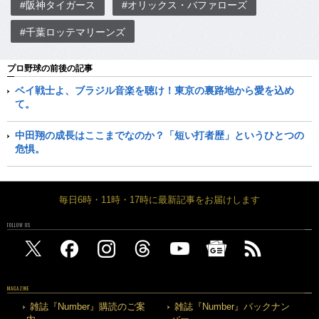
#阪神タイガース
#オリックス・バファローズ
#千葉ロッテマリーンズ
プロ野球の前後の記事
ベイ戦士よ、ブラジル音楽を聴け！東京の裏路地から愛を込め
て。
中田翔の成長はここまでなのか？「短い打者歴」というひとつの
危惧。
毎日6時・11時・17時に最新記事をお届けします
FOLLOW US
MAGAZINE
雑誌『Number』購読のご案
雑誌『Number』バックナン