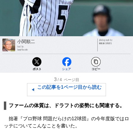
photograph by
小関順二
NIKKAN SPORTS
text by
Junji Koseki
ポスト
シェア
コピー
3
/4
ページ目
この記事を1ページ目から読む
ファームの体質は、ドラフトの姿勢にも関連する。
拙著『プロ野球 問題だらけの12球団』の今年度版ではロ
ッテについてこんなことを書いた。