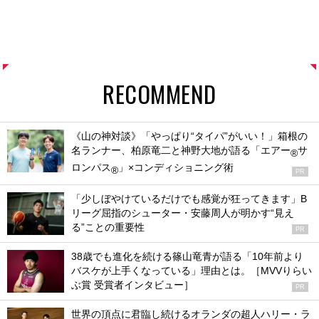
RECOMMEND
《山の神対談》「やっぱり“タイパ”がいい！」箱根の
名ランナー、柏原竜二と神野大地が語る「エアー
サ
®
ロンパス
」×コンディショニング術
®
PR
「少しぼやけているだけでも感覚が狂ってきます」B
リーグ屈指のシューター・安藤周人が明かす“見え
る”ことの重要性
PR
38歳でも進化を続ける篠山竜青が語る「10年前より
バスケが上手くなっている」理由とは。［MVVりらい
ぶ賞 受賞者インタビュー］
PR
世界の頂点に君臨し続けるオランダの超人ハリー・ラ