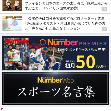
ブレイセンと日本のエースの太田海也「絶対王者から
学ぶこと」《ケイリン国際対談②》
PR
「会場の声は自分を客観視するバロメーター」柔道
48kg級金メダリスト・角田夏実が感じていた声の力
と、声を活かした新たなミッション
PR