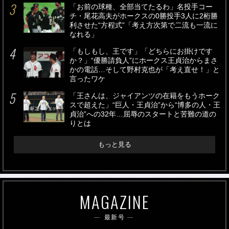
「お前の球種、全部当てたるわ」名投手コー
チ・尾花高夫がホークスの0勝投手3人に2桁勝
利させた“方程式”「考え方次第で二流も一流に
なれる」
「もしもし、王です」「どちらにお掛けです
か？」“優勝請負人”にホークス王貞治からまさ
かの電話…そして野村克也が「考え直せ！」と
言ったワケ
「王さんは、ジャイアンツの在籍をもうホーク
スで超えた」“巨人・王貞治”から“博多の人・王
貞治”への32年…屈辱のスタートと苦難の道の
りとは
もっと見る
MAGAZINE
最新号