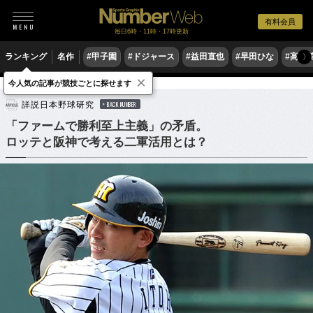
有料会員
毎日6時・11時・17時更新
ランキング
名作
#甲子園
#ドジャース
#益田直也
#早田ひな
#高木
〉
×
今人気の記事が競技ごとに探せます
野球
プロ野球
詳説日本野球研究
BACK NUMBER
「ファームで勝利至上主義」の矛盾。
ロッテと阪神で考える二軍活用とは？