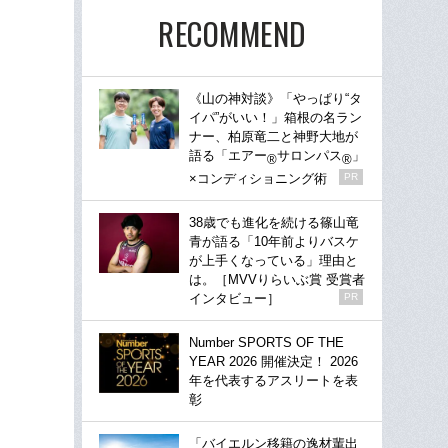
RECOMMEND
《山の神対談》「やっぱり“タ
イパ”がいい！」箱根の名ラン
ナー、柏原竜二と神野大地が
語る「エアー
サロンパス
」
®
®
×コンディショニング術
PR
38歳でも進化を続ける篠山竜
青が語る「10年前よりバスケ
が上手くなっている」理由と
は。［MVVりらいぶ賞 受賞者
インタビュー］
PR
Number SPORTS OF THE
YEAR 2026 開催決定！ 2026
年を代表するアスリートを表
彰
「バイエルン移籍の逸材輩出