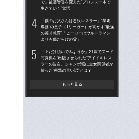
で」後藤智香を変えた“プロレス一本で
ア
生きていく”覚悟
撮影
「僕のお父さんは悪役レスラー」“暴走
「上
専務”の息子（Jリーガー）が明かす“最強
写真
の英才教育”「ヒーローはウルトラマン
ラ
よりも傷だらけの父」
放っ
「上だけ脱いでみようか」21歳でヌード
「ク
写真集を“出版させられた”アイドルレス
女の
ラーの告白…ジャンボ堀に全女関係者が
は何
放った“衝撃の言い訳”とは？
大
もっと見る