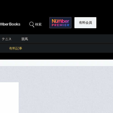
有料会員
検索
テニス
競馬
有料記事