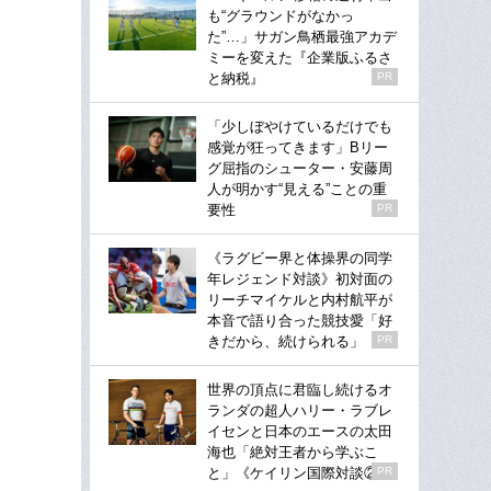
も“グラウンドがなかっ
た”…」サガン鳥栖最強アカデ
ミーを変えた『企業版ふるさ
と納税』
PR
「少しぼやけているだけでも
感覚が狂ってきます」Bリー
グ屈指のシューター・安藤周
人が明かす“見える”ことの重
要性
PR
《ラグビー界と体操界の同学
年レジェンド対談》初対面の
リーチマイケルと内村航平が
本音で語り合った競技愛「好
きだから、続けられる」
PR
世界の頂点に君臨し続けるオ
ランダの超人ハリー・ラブレ
イセンと日本のエースの太田
海也「絶対王者から学ぶこ
と」《ケイリン国際対談②》
PR