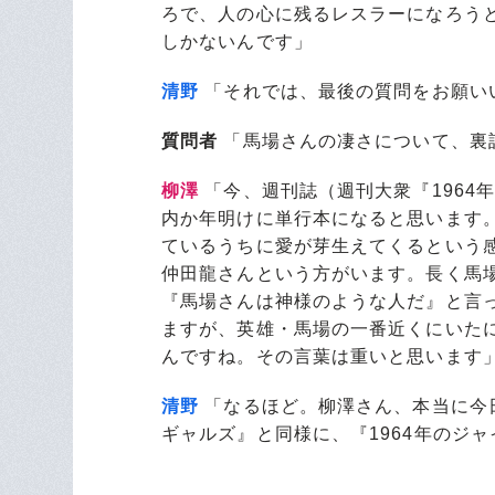
ろで、人の心に残るレスラーになろう
しかないんです」
清野
「それでは、最後の質問をお願い
質問者
「馬場さんの凄さについて、裏
柳澤
「今、週刊誌（週刊大衆『1964
内か年明けに単行本になると思います
ているうちに愛が芽生えてくるという
仲田龍さんという方がいます。長く馬
『馬場さんは神様のような人だ』と言
ますが、英雄・馬場の一番近くにいた
んですね。その言葉は重いと思います
清野
「なるほど。柳澤さん、本当に今日
ギャルズ』と同様に、『1964年のジ