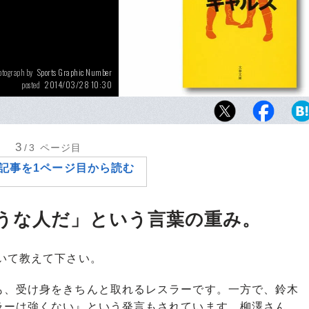
Sports Graphic Number
otograph by
2014/03/28 10:30
posted
『1985年のクラッシュ・ギャルズ』（文春文
スを知らない人にも是非読んでいただきたい
ィクションである。
3
/3
ページ目
記事を1ページ目から読む
うな人だ」という言葉の重み。
いて教えて下さい。
、受け身をきちんと取れるレスラーです。一方で、鈴木
ラーは強くない』という発言もされています。柳澤さん