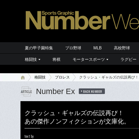
夏の甲子園特集
プロ野球
MLB
高校野球
格闘技
将棋
モータースポーツ
ラグビー
格闘技
プロレス
クラッシュ・ギャルズの伝説再び！
Number Ex
BACK NUMBER
クラッシュ・ギャルズの伝説再び！
あの傑作ノンフィクションが文庫化。
text by