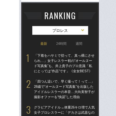
RANKING
プロレス
最新
24時間
週間
「下着をハサミで切って、真っ裸にさせ
グラ
られ…」女子レスラー初の“オールヌー
女
ド写真集”も、井上貴子のプロ意識「私
で」
にとっては“作品”です」《全女BEST》
生き
「四つん這いで、早く撮って！って…」
「
28歳で“オールヌード写真集”を出版した
られ
アイドルレスラーの本音…大向美智子が
ド写
撮影オファーを“快諾”した理由
にと
グラビアアイドル→体重26キロ増で人気
「
女子プロレスラーに「デカさは武器なの
28