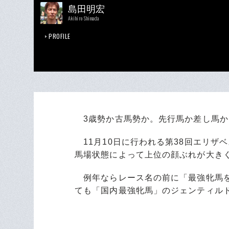
島田明宏
Akihiro Shimada
PROFILE
3歳勢か古馬勢か。先行馬か差し馬か
11月10日に行われる第38回エリザベ
馬場状態によって上位の顔ぶれが大き
例年ならレース名の前に「最強牝馬を
ても「国内最強牝馬」のジェンティル