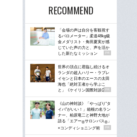
RECOMMEND
「会場の声は自分を客観視す
るバロメーター」柔道48kg級
金メダリスト・角田夏実が感
じていた声の力と、声を活か
した新たなミッション
PR
世界の頂点に君臨し続けるオ
ランダの超人ハリー・ラブレ
イセンと日本のエースの太田
海也「絶対王者から学ぶこ
と」《ケイリン国際対談②》
PR
《山の神対談》「やっぱり“タ
イパ”がいい！」箱根の名ラン
ナー、柏原竜二と神野大地が
語る「エアー
サロンパス
」
®
®
×コンディショニング術
PR