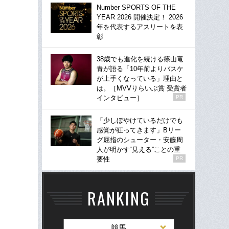
Number SPORTS OF THE
YEAR 2026 開催決定！ 2026
年を代表するアスリートを表
彰
38歳でも進化を続ける篠山竜
青が語る「10年前よりバスケ
が上手くなっている」理由と
は。［MVVりらいぶ賞 受賞者
インタビュー］
PR
「少しぼやけているだけでも
感覚が狂ってきます」Bリー
グ屈指のシューター・安藤周
人が明かす“見える”ことの重
要性
PR
RANKING
競馬