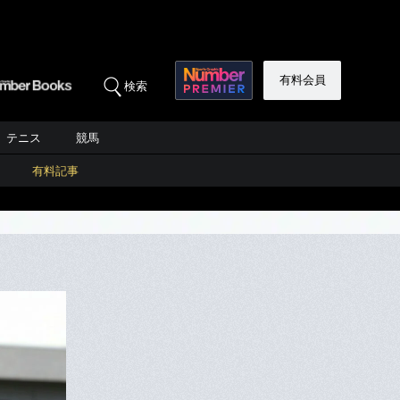
有料会員
検索
テニス
競馬
有料記事