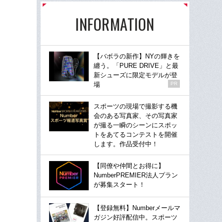
INFORMATION
【バボラの新作】NYの輝きを
纏う。「PURE DRIVE」と最
新シューズに限定モデルが登
場
PR
スポーツの現場で撮影する機
会のある写真家、その写真家
が撮る一瞬のシーンにスポッ
トをあてるコンテストを開催
します。作品受付中！
【同僚や仲間とお得に】
NumberPREMIER法人プラン
が募集スタート！
【登録無料】Numberメールマ
ガジン好評配信中。スポーツ