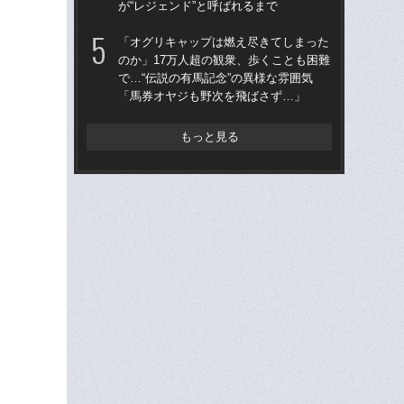
が“レジェンド”と呼ばれるまで
年
「オグリキャップは燃え尽きてしまった
「
のか」17万人超の観衆、歩くことも困難
父
で…“伝説の有馬記念”の異様な雰囲気
る“
「馬券オヤジも野次を飛ばさず…」
は“
もっと見る