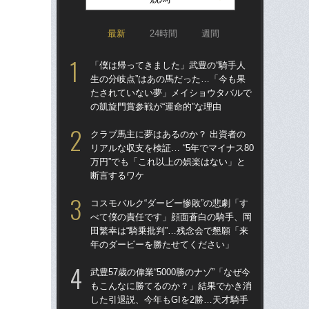
最新
24時間
週間
「僕は帰ってきました」武豊の“騎手人
「僕
生の分岐点”はあの馬だった…「今も果
生の
たされていない夢」メイショウタバルで
た
の凱旋門賞参戦が“運命的”な理由
の凱
クラブ馬主に夢はあるのか？ 出資者の
武豊
リアルな収支を検証… “5年でマイナス80
も
万円”でも「これ以上の娯楽はない」と
した
断言するワケ
が“
コスモバルク“ダービー惨敗”の悲劇「す
サ
べて僕の責任です」顔面蒼白の騎手、岡
折し
田繁幸は“騎乗批判”…残念会で懇願「来
フ
年のダービーを勝たせてください」
42
武豊57歳の偉業“5000勝のナゾ”「なぜ今
コス
もこんなに勝てるのか？」結果でかき消
べ
した引退説、今年もGIを2勝…天才騎手
田繁