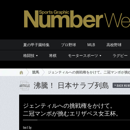
夏の甲子園特集
プロ野球
MLB
高校野球
格闘技
将棋
モータースポーツ
ラグビー
競馬
ジェンティルへの挑戦権をかけて。二冠マンボが挑
沸騰！ 日本サラブ列島
BACK NUM
ジェンティルへの挑戦権をかけて。
二冠マンボが挑むエリザベス女王杯。
text by