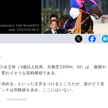
Eiichi Yamane/AFLO
photograph by
2013/11/09 08:01
posted
確実に伸びる末脚でオークス、秋華賞を制し
マンボ。11月10日、鞍上の武幸四郎は指を3
ができるだろうか。
。
ス女王杯（3歳以上牝馬、京都芝2200m、GI）は、展開や
く変わりそうな混戦模様である。
決める」といった文言をつけるところだが、誰がどう見
ドンナは別路線を歩み、ここにはいない。
ADVERTISEMENT