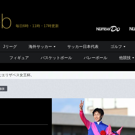
毎日6時・11時・17時更新
Jリーグ
海外サッカー
サッカー日本代表
ゴルフ
フィギュア
バスケットボール
バレーボール
他競技
むエリザベス女王杯。
BER