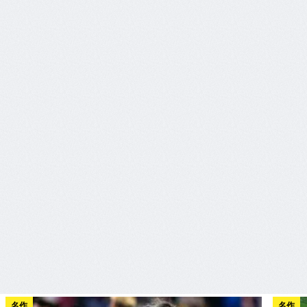
名作
名作