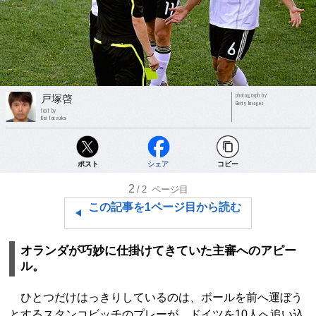
photograph by
戸塚啓
Getty Images
text by
Kei Totsuka
ポスト
シェア
コピー
2
/2
ページ目
この記事を1ページ目から読む
オランダが巧妙に仕掛けてきていた主審へのアピー
ル。
ひとつだけはっきりしているのは、ボールを前へ運ぼう
とするスタンコビッチのプレーが、ドイツを10人へ追い込