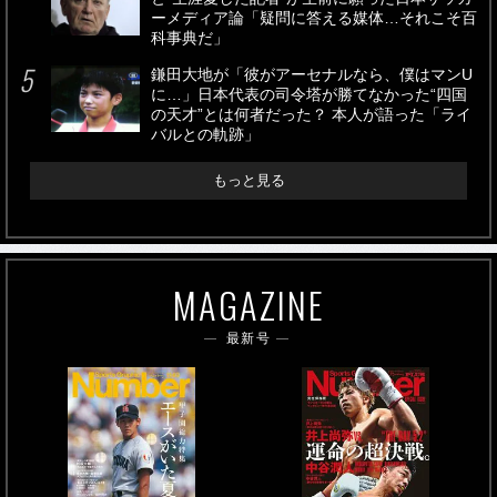
ーメディア論「疑問に答える媒体…それこそ百
科事典だ」
鎌田大地が「彼がアーセナルなら、僕はマンU
に…」日本代表の司令塔が勝てなかった“四国
の天才”とは何者だった？ 本人が語った「ライ
バルとの軌跡」
もっと見る
MAGAZINE
最新号