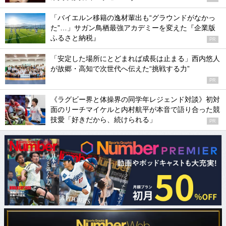
「バイエルン移籍の逸材輩出も“グラウンドがなかっ
た”…」サガン鳥栖最強アカデミーを変えた『企業版
ふるさと納税』
PR
「安定した場所にとどまれば成長は止まる」西内悠人
が故郷・高知で次世代へ伝えた“挑戦する力”
PR
《ラグビー界と体操界の同学年レジェンド対談》初対
面のリーチマイケルと内村航平が本音で語り合った競
技愛「好きだから、続けられる」
PR