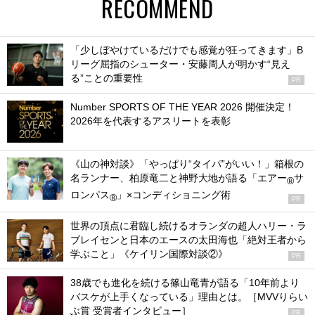
RECOMMEND
「少しぼやけているだけでも感覚が狂ってきます」B
リーグ屈指のシューター・安藤周人が明かす“見え
る”ことの重要性
PR
Number SPORTS OF THE YEAR 2026 開催決定！
2026年を代表するアスリートを表彰
《山の神対談》「やっぱり“タイパ”がいい！」箱根の
名ランナー、柏原竜二と神野大地が語る「エアー
サ
®
ロンパス
」×コンディショニング術
®
PR
世界の頂点に君臨し続けるオランダの超人ハリー・ラ
ブレイセンと日本のエースの太田海也「絶対王者から
学ぶこと」《ケイリン国際対談②》
PR
38歳でも進化を続ける篠山竜青が語る「10年前より
バスケが上手くなっている」理由とは。［MVVりらい
ぶ賞 受賞者インタビュー］
PR