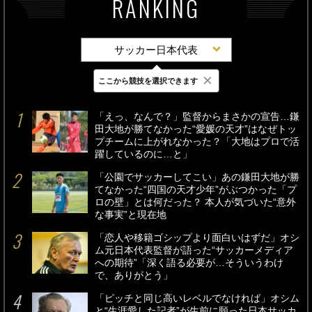
RANKING
サッカー日本代表
×
ここから競技を選択できます
最新
24時間
週間
「えっ、なんで？」監督からまさかの宣告…鎌
田大地が勝てなかった“愛媛の天才”はなぜトッ
プチームに上がれなかった？「大地はプロで活
躍しているのに…と」
「公園でサッカーしてこい」あの鎌田大地が勝
てなかった“四国の天才少年”がぶつかった「プ
ロの壁」とは何だった？ 本人が気づいた“意外
な事実”と現在地
「恋人や移籍ゴシップより面白いはずだ」オシ
ム元日本代表監督が語った“サッカーメディア
への期待”「深く語る必要が…そういうわけ
で、ありがとう」
「ピッチと同じ高いレベルでなければ」オシム
と“生涯愛した記者”が生前に願った日本サッカ