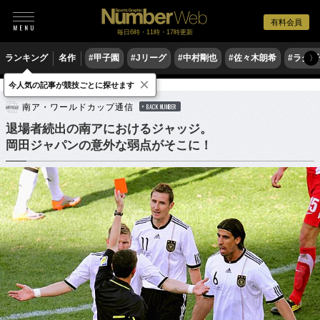
有料会員
毎日6時・11時・17時更新
ランキング
名作
#甲子園
#Jリーグ
#中村剛也
#佐々木朗希
#ラグ
〉
×
今人気の記事が競技ごとに探せます
サッカー
サッカー日本代表
南ア・ワールドカップ通信
BACK NUMBER
退場者続出の南アにおけるジャッジ。
岡田ジャパンの意外な弱点がそこに！