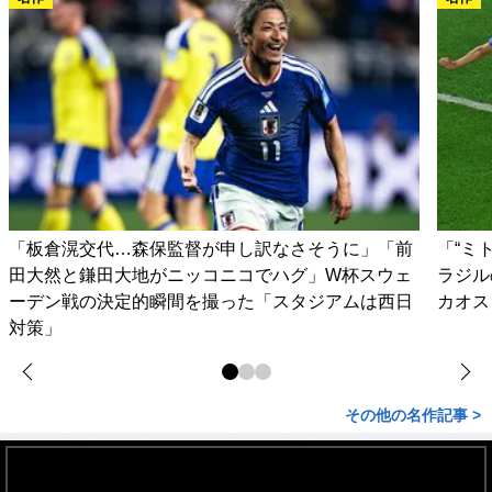
「板倉滉交代…森保監督が申し訳なさそうに」「前
「“ミ
田大然と鎌田大地がニッコニコでハグ」W杯スウェ
ラジル
ーデン戦の決定的瞬間を撮った「スタジアムは西日
カオス
対策」
その他の名作記事 >