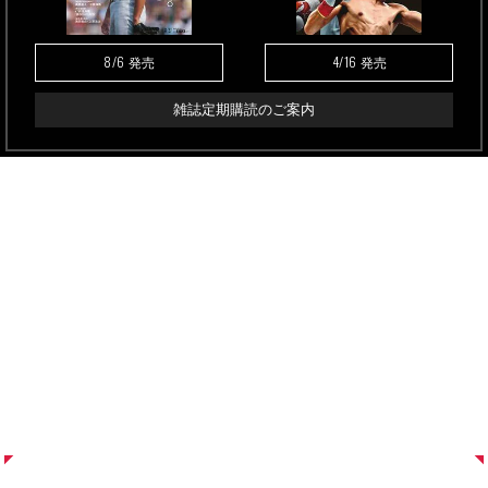
8/6
4/16
発売
発売
雑誌定期購読のご案内