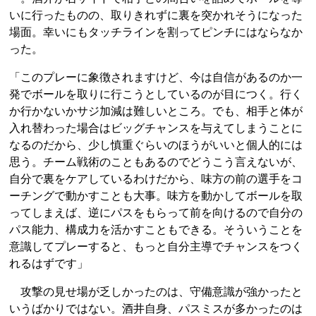
いに行ったものの、取りきれずに裏を突かれそうになった
場面。幸いにもタッチラインを割ってピンチにはならなか
った。
「このプレーに象徴されますけど、今は自信があるのか一
発でボールを取りに行こうとしているのが目につく。行く
か行かないかサジ加減は難しいところ。でも、相手と体が
入れ替わった場合はビッグチャンスを与えてしまうことに
なるのだから、少し慎重ぐらいのほうがいいと個人的には
思う。チーム戦術のこともあるのでどうこう言えないが、
自分で裏をケアしているわけだから、味方の前の選手をコ
ーチングで動かすことも大事。味方を動かしてボールを取
ってしまえば、逆にパスをもらって前を向けるので自分の
パス能力、構成力を活かすこともできる。そういうことを
意識してプレーすると、もっと自分主導でチャンスをつく
れるはずです」
攻撃の見せ場が乏しかったのは、守備意識が強かったと
いうばかりではない。酒井自身、パスミスが多かったのは