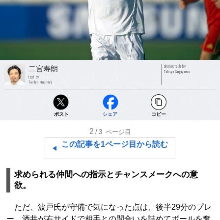
photograph by
二宮寿朗
Takuya Sugiyama
text by
Toshio Ninomiya
ポスト
シェア
コピー
2
/3
ページ目
この記事を1ページ目から読む
求められる仲間への指示とチャンスメークへの意
欲。
ただ、波戸氏が守備で気になった点は、後半29分のプレ
ー。酒井が右サイドで相手との間合いを詰めてボールを奪