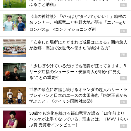
ふるさと納税』
PR
《山の神対談》「やっぱり“タイパ”がいい！」箱根の
名ランナー、柏原竜二と神野大地が語る「エアー
サ
®
ロンパス
」×コンディショニング術
®
PR
「安定した場所にとどまれば成長は止まる」西内悠人
が故郷・高知で次世代へ伝えた“挑戦する力”
PR
「少しぼやけているだけでも感覚が狂ってきます」B
リーグ屈指のシューター・安藤周人が明かす“見え
る”ことの重要性
PR
世界の頂点に君臨し続けるオランダの超人ハリー・ラ
ブレイセンと日本のエースの太田海也「絶対王者から
学ぶこと」《ケイリン国際対談②》
PR
38歳でも進化を続ける篠山竜青が語る「10年前より
バスケが上手くなっている」理由とは。［MVVりらい
ぶ賞 受賞者インタビュー］
PR