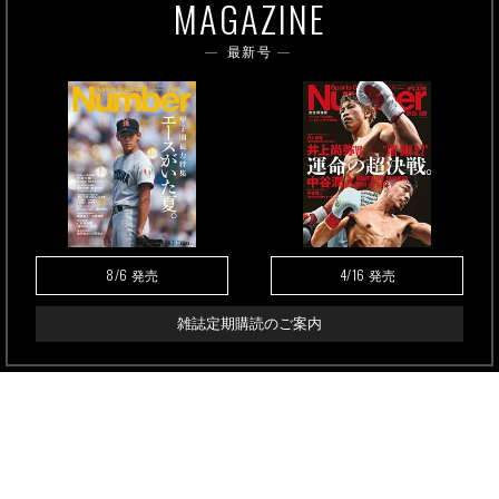
MAGAZINE
最新号
8/6
4/16
発売
発売
雑誌定期購読のご案内