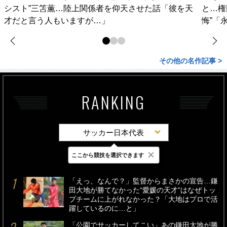
シスト”三笘薫…陸上関係者を仰天させた話「彼を天
と…権
才だと言う人もいますが…」
悔”「
その他の名作記事 >
RANKING
サッカー日本代表
×
ここから競技を選択できます
最新
24時間
週間
「えっ、なんで？」監督からまさかの宣告…鎌
田大地が勝てなかった“愛媛の天才”はなぜトッ
プチームに上がれなかった？「大地はプロで活
躍しているのに…と」
「公園でサッカーしてこい」あの鎌田大地が勝