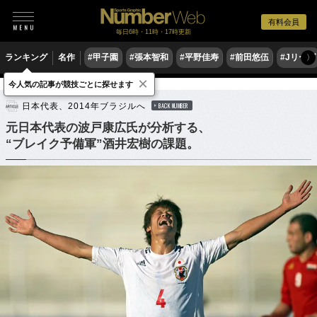
有料会員
毎日6時・11時・17時更新
ランキング
名作
#甲子園
#張本智和
#平野佳寿
#前田悠伍
#Jリーグ
〉
×
今人気の記事が競技ごとに探せます
サッカー
サッカー日本代表
日本代表、2014年ブラジルへ
BACK NUMBER
元日本代表の波戸康広氏が分析する、
“ブレイク予備軍”酒井宏樹の課題。