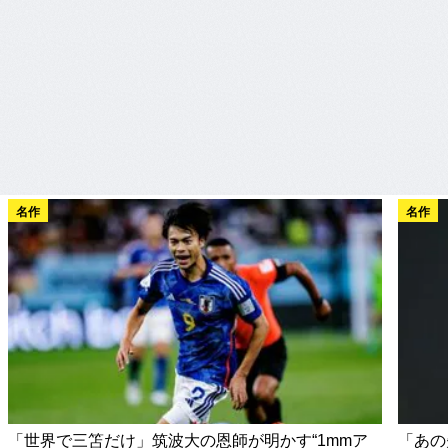
名作
名作
「世界で三笘だけ」筑波大の恩師が明かす“1mmア
「あの