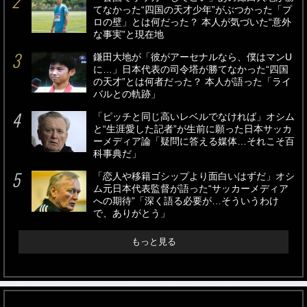
てなかった“四国の天才少年”がぶつかった「プ
ロの壁」とは何だった？ 本人が気づいた“意外
な事実”と現在地
鎌田大地が「彼がアーセナルなら、僕はマンU
に…」日本代表の司令塔が勝てなかった“四国
の天才”とは何者だった？ 本人が語った「ライ
バルとの軌跡」
「ピッチと同じ高いレベルでなければ」オシム
と“生涯愛した記者”が生前に願った日本サッカ
ーメディア論「疑問に答える媒体…それこそ百
科事典だ」
「恋人や移籍ゴシップより面白いはずだ」オシ
ム元日本代表監督が語った“サッカーメディア
への期待”「深く語る必要が…そういうわけ
で、ありがとう」
もっと見る