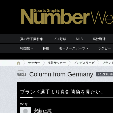
夏の甲子園特集
プロ野球
MLB
高校野球
格闘技
将棋
モータースポーツ
ラグビー
サッカー
海外サッカー
ブンデスリーガ
ブラン
Column from Germany
BACK NUMB
ブランド選手より真剣勝負を見たい。
text by
安藤正純