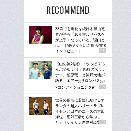
RECOMMEND
38歳でも進化を続ける篠山竜
青が語る「10年前よりバスケ
が上手くなっている」理由と
は。［MVVりらいぶ賞 受賞者
インタビュー］
PR
《山の神対談》「やっぱり“タ
イパ”がいい！」箱根の名ラン
ナー、柏原竜二と神野大地が
語る「エアー
サロンパス
」
®
®
×コンディショニング術
PR
世界の頂点に君臨し続けるオ
ランダの超人ハリー・ラブレ
イセンと日本のエースの太田
海也「絶対王者から学ぶこ
と」《ケイリン国際対談②》
PR