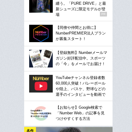
纏う。「PURE DRIVE」と最
新シューズに限定モデルが登
場
PR
【同僚や仲間とお得に】
NumberPREMIER法人プラン
が募集スタート！
【登録無料】Numberメールマ
ガジン好評配信中。スポーツ
の「今」をメールでお届け！
YouTubeチャンネル登録者数
60,000人突破！バレーボール
や陸上、バスケ、野球などの
選手のインタビューを動画で
【お知らせ】Google検索で
「Number Web」の記事を見
つけやすくする方法
名作