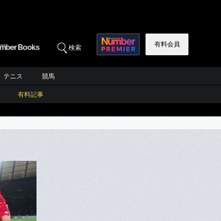
有料会員
検索
テニス
競馬
有料記事