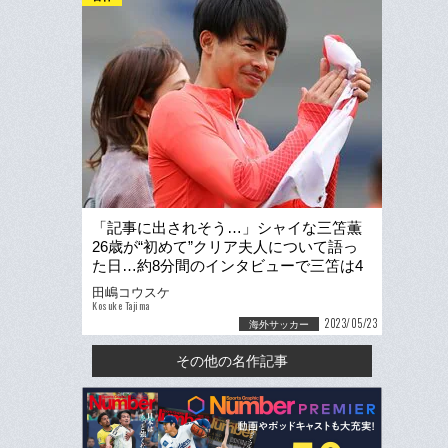
「記事に出されそう…」シャイな三笘薫
26歳が“初めて”クリア夫人について語っ
た日…約8分間のインタビューで三笘は4
回も現地記者を笑わせた
田嶋コウスケ
Kosuke Tajima
2023/05/23
海外サッカー
その他の名作記事