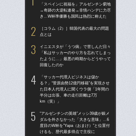
「スペインに祝福を」アルゼンチン窮地
ダ
→奇跡の大逆転連発→非情ハンデに力尽
度目
き…W杯準優勝も国民は熱烈に称えた
け
［コラム（2）］韓国代表の最大の問題
涙
点とは
「
→
イニエスタが「うつ病」で苦しんだ日々
き
「私はサッカーのやり方を忘れてしまっ
たように…」最悪の時期からどうやって
［
回復したのか
点
「サッカー代理人ビジネスは儲か
「
る？」“菅原由勢12億円移籍”を実現させ
記者
た日本人代理人に聞くウラ側「1年間の
律
半分は出張、車の走行距離は7万
も
km（笑）」
「
“アルゼンチンの英雄”メッシ39歳が銀メ
ア
ダルを外さなかった「大きな意味」…6
メデ
度目のW杯を”Yapa（おまけ）”と位置付
バ
けるも、歴代最多得点で主役に