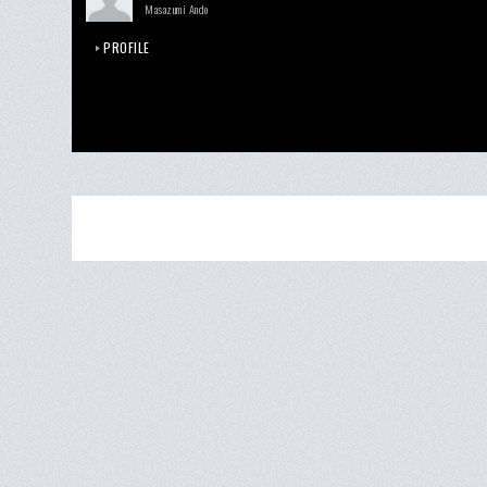
Masazumi Ando
PROFILE