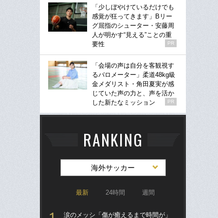
「少しぼやけているだけでも
感覚が狂ってきます」Bリー
グ屈指のシューター・安藤周
人が明かす“見える”ことの重
要性
PR
「会場の声は自分を客観視す
るバロメーター」柔道48kg級
金メダリスト・角田夏実が感
じていた声の力と、声を活か
した新たなミッション
PR
RANKING
海外サッカー
最新
24時間
週間
涙のメッシ「傷が癒えるまで時間が」
“ア