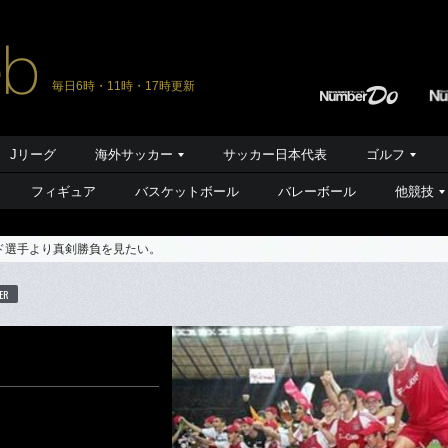
毎日6時・11時・17時更新
Jリーグ
海外サッカー
サッカー日本代表
ゴルフ
フィギュア
バスケットボール
バレーボール
他競技
ド選手より真剣勝負を見たい。
ER