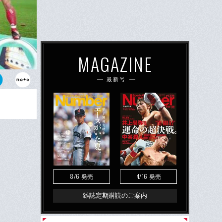
MAGAZINE
最新号
8/6
4/16
発売
発売
雑誌定期購読のご案内