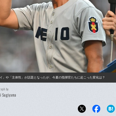
イ」や「主体性」が話題となったが、今夏の指揮官たちに起こった変化は？
raph by
i Sugiyama