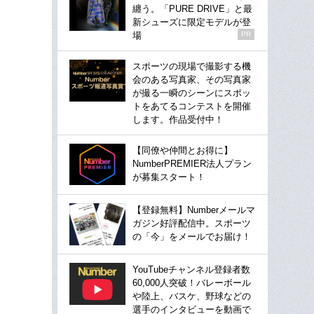
纏う。「PURE DRIVE」と最
新シューズに限定モデルが登
場
PR
スポーツの現場で撮影する機
会のある写真家、その写真家
が撮る一瞬のシーンにスポッ
トをあてるコンテストを開催
します。作品受付中！
【同僚や仲間とお得に】
NumberPREMIER法人プラン
が募集スタート！
【登録無料】Numberメールマ
ガジン好評配信中。スポーツ
の「今」をメールでお届け！
YouTubeチャンネル登録者数
60,000人突破！バレーボール
や陸上、バスケ、野球などの
選手のインタビューを動画で