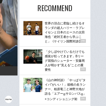
RECOMMEND
世界の頂点に君臨し続けるオ
ランダの超人ハリー・ラブレ
イセンと日本のエースの太田
海也「絶対王者から学ぶこ
と」《ケイリン国際対談②》
PR
「少しぼやけているだけでも
感覚が狂ってきます」Bリー
グ屈指のシューター・安藤周
人が明かす“見える”ことの重
要性
PR
《山の神対談》「やっぱり“タ
イパ”がいい！」箱根の名ラン
ナー、柏原竜二と神野大地が
語る「エアー
サロンパス
」
®
®
×コンディショニング術
PR