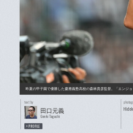
昨夏の甲子園で優勝した慶應義塾高校の森林貴彦監督。「エンジョ
text by
photog
Hidek
田口元義
Genki Taguchi
PROFILE