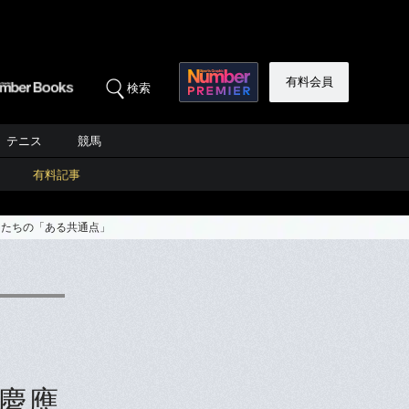
有料会員
検索
テニス
競馬
有料記事
官たちの「ある共通点」
 慶應