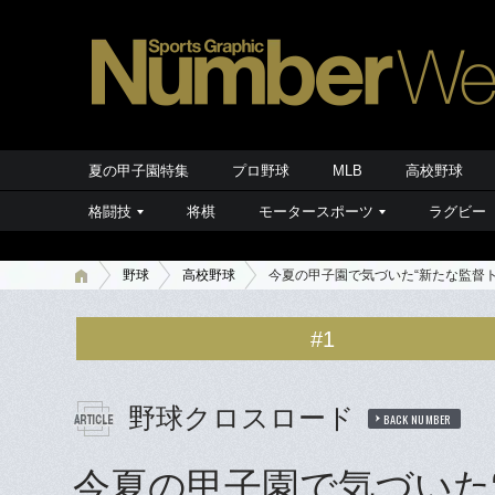
夏の甲子園特集
プロ野球
MLB
高校野球
格闘技
将棋
モータースポーツ
ラグビー
野球
高校野球
今夏の甲子園で気づいた“新たな監督
#1
野球クロスロード
BACK NUMBER
今夏の甲子園で気づいた