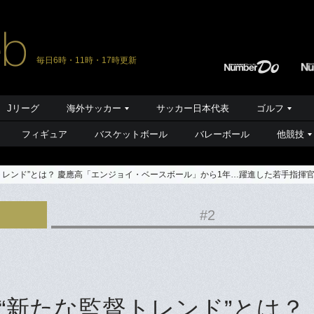
毎日6時・11時・17時更新
Jリーグ
海外サッカー
サッカー日本代表
ゴルフ
フィギュア
バスケットボール
バレーボール
他競技
トレンド”とは？ 慶應高「エンジョイ・ベースボール」から1年…躍進した若手指揮
#2
“新たな監督トレンド”とは？