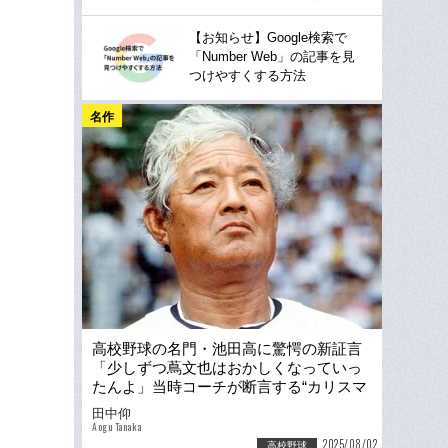
【お知らせ】Google検索で
「Number Web」の記事を見
つけやすくする方法
名作
高校野球の名門・池田高に驚愕の新証言
「少しずつ蔦文也はおかしくなっていっ
たんよ」当時コーチが断言する“カリスマ
名将の異変”…徳島現地で取材
田中仰
Aogu Tanaka
2025/08/02
高校野球