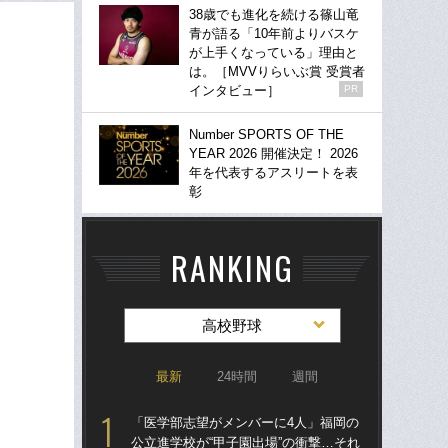
38歳でも進化を続ける篠山竜
青が語る「10年前よりバスケ
が上手くなっている」理由と
は。［MVVりらいぶ賞 受賞者
インタビュー］
PR
Number SPORTS OF THE
YEAR 2026 開催決定！ 2026
年を代表するアスリートを表
彰
RANKING
高校野球
最新
24時間
週間
「医学部志望がメンバーに4人」福岡の
「
公立進学校が“甲子園出場”の衝撃…それ
公立