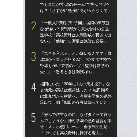
でも東筑が“野球のチーム”で挑んだワケ
でも
は？「さすがに勉強に身が入らなくて」
は
「一般入試9割で甲子園」福岡の東筑は
祖父
なぜ強い？ 野球部から東大合格の公立
北
進学校「高校野球は人間形成が目的では
へ？
ない」「勉強する習慣は絶対に必要」
ブレ
「気合を入れる、とか嫌いなんです」野
「
球部から東大合格者2名…“公立進学校で
球部
野球も強い”東筑のナゾ「監督は数学の
野球
先生」「怒るときは3分以内」
先
福岡にいた「20年に1人の天才投手」な
「
ぜ地元の高校は獲得逃した？ 織田翔希
なぜ
は北九州から横浜へ…有望中学生の県外
進
流出ウラ側「織田の存在は知っていた」
な
「好んで坊主なのに…なぜダメって言う
仙台
んでしょうか」神村学園の熱血監督が本
も
音…スマホ使用ルール、全寮制の生活
快勝
「それでも高校野球に捧げる理由」
組織