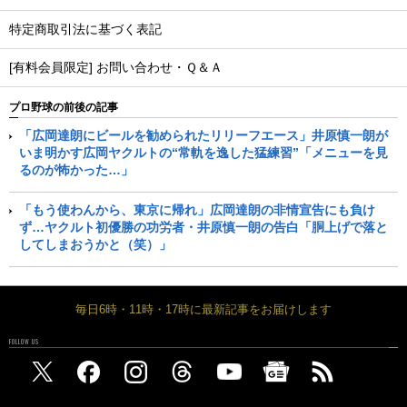
特定商取引法に基づく表記
[有料会員限定] お問い合わせ・Ｑ＆Ａ
プロ野球の前後の記事
「広岡達朗にビールを勧められたリリーフエース」井原慎一朗が
いま明かす広岡ヤクルトの“常軌を逸した猛練習”「メニューを見
るのが怖かった…」
「もう使わんから、東京に帰れ」広岡達朗の非情宣告にも負け
ず…ヤクルト初優勝の功労者・井原慎一朗の告白「胴上げで落と
してしまおうかと（笑）」
毎日6時・11時・17時に最新記事をお届けします
FOLLOW US