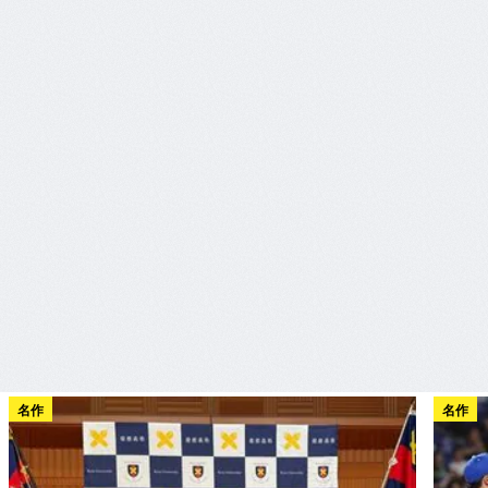
名作
名作