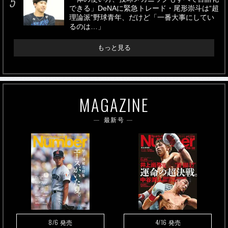
できる」DeNAに緊急トレード・尾形崇斗は“超
理論派”野球青年、だけど「一番大事にしてい
るのは…」
もっと見る
MAGAZINE
最新号
8/6
4/16
発売
発売