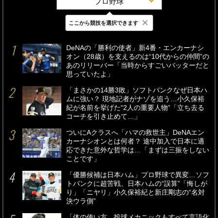
プロ野球
×
ここから競技を選択できます
最新
24時間
週間
DeNAの「勝利の使者」新4番・エンカーナシ
オン（28歳）を支えるのは“10代からの仲間”の
あのリリーバー「当時からすごいバッターだと
思っていたよ」
「まさかの14勝3敗」ソフトバンクなぜ日本ハ
ムに強い？ 現地記者がナゾを追う…小久保裕
紀が名前を挙げた“2人の重要人物”「立ち去る
コーチを引き止めて…」
ついにAクラスへ「ハマの救世主」DeNAエン
カーナシオンとは何者？ 途中加入で日本に適
応できた意外な哲学は…「まずは三振をしない
ことです」
「優勝候補は日本ハム」プロ野球で異変…ソフ
トバンクに超苦戦、日本ハムの“誤算”「悔しが
り」「ニヤリ」小久保裕紀と新庄剛志の“名対
決ウラ側”
「体の使い方、投球メカニックもすべて言語化