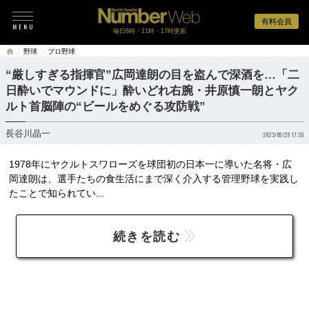
有料会員
毎日6時・11時・17時更新
野球
プロ野球
“厳しすぎる指揮官”広岡達朗の目を盗んで深酒を…「二
日酔いでマウンドに」酔いどれ右腕・井原慎一朗とヤク
ルト首脳陣の“ビールをめぐる攻防戦”
長谷川晶一
2023/09/29 17:30
1978年にヤクルトスワローズを球団初の日本一に導いた名将・広
岡達朗は、選手たちの食生活にまで深く介入する管理野球を実践し
たことで知られてい...
続きを読む