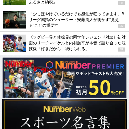
ふるさと納税』
PR
「少しぼやけているだけでも感覚が狂ってきます」B
リーグ屈指のシューター・安藤周人が明かす“見え
る”ことの重要性
PR
《ラグビー界と体操界の同学年レジェンド対談》初対
面のリーチマイケルと内村航平が本音で語り合った競
技愛「好きだから、続けられる」
PR