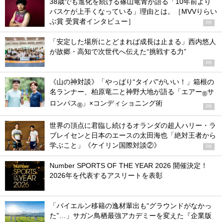
38歳でも進化を続ける篠山竜青が語る「10年前より
バスケが上手くなっている」理由とは。［MVVりらい
ぶ賞 受賞者インタビュー］
PR
「安定した場所にとどまれば成長は止まる」西内悠人
が故郷・高知で次世代へ伝えた“挑戦する力”
PR
《山の神対談》「やっぱり“タイパ”がいい！」箱根の
名ランナー、柏原竜二と神野大地が語る「エアー
サ
®
ロンパス
」×コンディショニング術
®
PR
世界の頂点に君臨し続けるオランダの超人ハリー・ラ
ブレイセンと日本のエースの太田海也「絶対王者から
学ぶこと」《ケイリン国際対談②》
PR
Number SPORTS OF THE YEAR 2026 開催決定！
2026年を代表するアスリートを表彰
「バイエルン移籍の逸材輩出も“グラウンドがなかっ
た”…」サガン鳥栖最強アカデミーを変えた『企業版