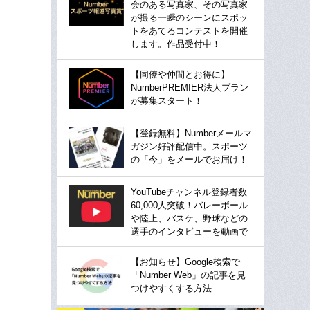
会のある写真家、その写真家
が撮る一瞬のシーンにスポッ
トをあてるコンテストを開催
します。作品受付中！
【同僚や仲間とお得に】
NumberPREMIER法人プラン
が募集スタート！
【登録無料】Numberメールマ
ガジン好評配信中。スポーツ
の「今」をメールでお届け！
YouTubeチャンネル登録者数
60,000人突破！バレーボール
や陸上、バスケ、野球などの
選手のインタビューを動画で
【お知らせ】Google検索で
「Number Web」の記事を見
つけやすくする方法