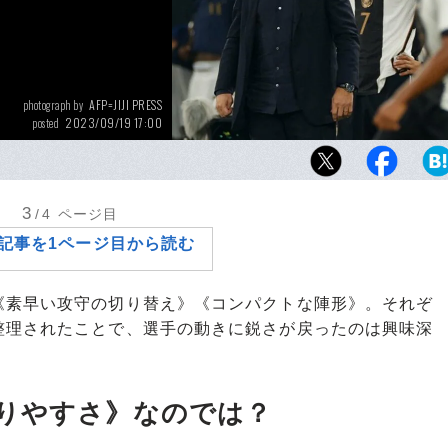
AFP=JIJI PRESS
photograph by
2023/09/19 17:00
posted
急きょ、フランス戦の指揮を執ることになっ
ェラー。2002年W杯で準優勝を成し遂げた“老
にドイツ国内の反応は…
3
/4
ページ目
記事を1ページ目から読む
《素早い攻守の切り替え》《コンパクトな陣形》。それぞ
整理されたことで、選手の動きに鋭さが戻ったのは興味深
りやすさ》なのでは？