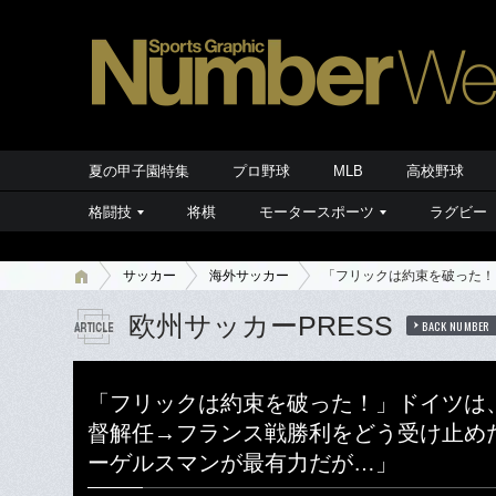
夏の甲子園特集
プロ野球
MLB
高校野球
格闘技
将棋
モータースポーツ
ラグビー
サッカー
海外サッカー
「フリックは約束を破った！
欧州サッカーPRESS
BACK NUMBER
「フリックは約束を破った！」ドイツは
督解任→フランス戦勝利をどう受け止め
ーゲルスマンが最有力だが…」