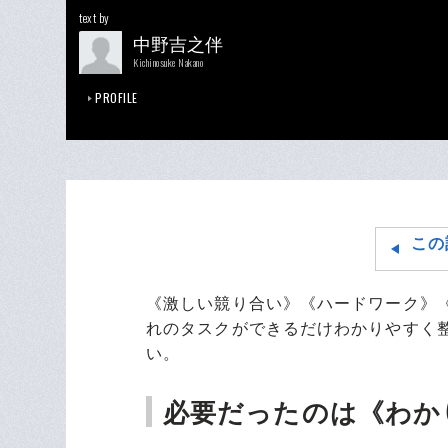
text by
中野吉之伴
Kichinosuke Nakano
PROFILE
この
《激しい競り合い》《ハードワーク》
れのタスクができるだけわかりやすく
い。
必要だったのは《わか