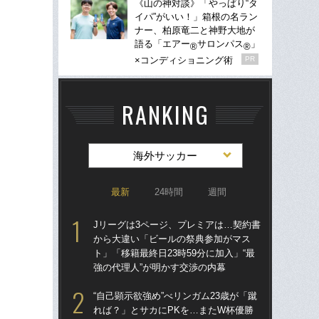
《山の神対談》「やっぱり“タ
イパ”がいい！」箱根の名ラン
ナー、柏原竜二と神野大地が
語る「エアー
サロンパス
」
®
®
×コンディショニング術
PR
RANKING
海外サッカー
最新
24時間
週間
Jリーグは3ページ、プレミアは…契約書
Jリ
から大違い「ビールの祭典参加がマス
か
ト」「移籍最終日23時59分に加入」“最
ト」
強の代理人”が明かす交渉の内幕
強の
“自己顕示欲強め”べリンガム23歳が「蹴
〈W
れば？」とサカにPKを…またW杯優勝
から