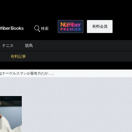
有料会員
検索
テニス
競馬
有料記事
はナーゲルスマンが最有力だが…」