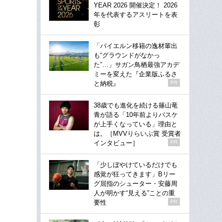
YEAR 2026 開催決定！ 2026
年を代表するアスリートを表
彰
「バイエルン移籍の逸材輩出
も“グラウンドがなかっ
た”…」サガン鳥栖最強アカデ
ミーを変えた『企業版ふるさ
と納税』
PR
38歳でも進化を続ける篠山竜
青が語る「10年前よりバスケ
が上手くなっている」理由と
は。［MVVりらいぶ賞 受賞者
インタビュー］
PR
「少しぼやけているだけでも
感覚が狂ってきます」Bリー
グ屈指のシューター・安藤周
人が明かす“見える”ことの重
要性
PR