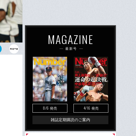
MAGAZINE
最新号
たルディ・フ
将”の再登場
8/6
4/16
発売
発売
雑誌定期購読のご案内