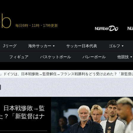
毎日6時・11時・17時更新
Jリーグ
海外サッカー
サッカー日本代表
ゴルフ
フィギュア
バスケットボール
バレーボール
他競技
」ドイツは、日本戦惨敗→監督解任→フランス戦勝利をどう受け止めた？「新監督
、日本戦惨敗→監
た？「新監督はナ