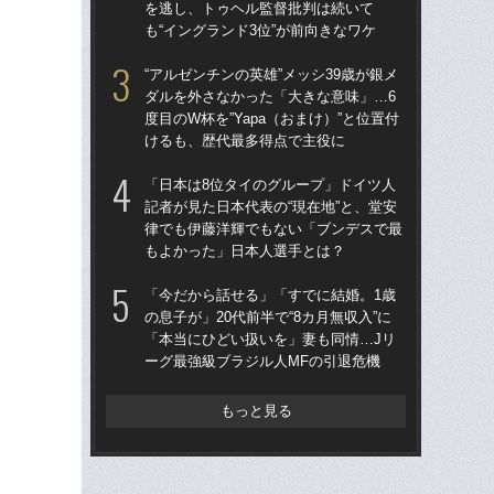
を逃し、トゥヘル監督批判は続いて
の
も“イングランド3位”が前向きなワケ
ない
“アルゼンチンの英雄”メッシ39歳が銀メ
「
ダルを外さなかった「大きな意味」…6
記者
度目のW杯を”Yapa（おまけ）”と位置付
律
けるも、歴代最多得点で主役に
も
「日本は8位タイのグループ」ドイツ人
＜
記者が見た日本代表の“現在地”と、堂安
っ
律でも伊藤洋輝でもない「ブンデスで最
す“
もよかった」日本人選手とは？
の
「今だから話せる」「すでに結婚。1歳
「ゼ
の息子が」20代前半で“8カ月無収入”に
じ
「本当にひどい扱いを」妻も同情…Jリ
ボー
ーグ最強級ブラジル人MFの引退危機
瞬間
もっと見る