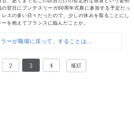
も、あくまでもこの試合だけの暫定的な措置という姿勢
戦の翌日にブンデスリーガ60周年式典に参加する予定だっ
トレスの多い日々だったので、少しの休みを取ることにし
ャーを抱えてフランスに臨んだことか。
ェラーが職場に戻って、することは…
2
3
4
NEXT