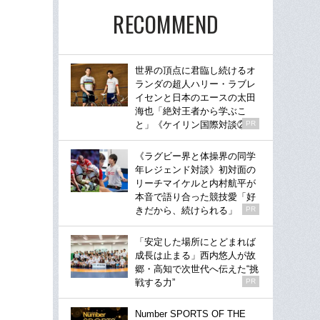
RECOMMEND
世界の頂点に君臨し続けるオ
ランダの超人ハリー・ラブレ
イセンと日本のエースの太田
海也「絶対王者から学ぶこ
と」《ケイリン国際対談②》
PR
《ラグビー界と体操界の同学
年レジェンド対談》初対面の
リーチマイケルと内村航平が
本音で語り合った競技愛「好
きだから、続けられる」
PR
「安定した場所にとどまれば
成長は止まる」西内悠人が故
郷・高知で次世代へ伝えた“挑
戦する力”
PR
Number SPORTS OF THE