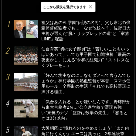
×
ここから競技を選択できます
最新
24時間
週間
祖父はあのPL学園“伝説の名将”、父も東北の強
豪監督経験者でも…「なぜ他校へ？」佐野日大
主将が選んだ“脱・サラブレッドの道”と「家族
LINE」秘話
仙台育英“初の女子部員”は「苦しいこともいっ
ぱいあって」…でも甲子園で初戦快勝「最高の
夜更かし」に見る“令和の組織力”「ストレスな
くプレーを…」
「好んで坊主なのに…なぜダメって言うんでし
ょうか」神村学園の熱血監督が本音…スマホ使
用ルール、全寮制の生活「それでも高校野球に
捧げる理由」
「気合を入れる、とか嫌いなんです」野球部か
ら東大合格者2名…“公立進学校で野球も強
い”東筑のナゾ「監督は数学の先生」「怒ると
きは3分以内」
大阪桐蔭に“憧れるのをやめましょう”「また内
角に行くんか」エースは笑った…2年連続撃