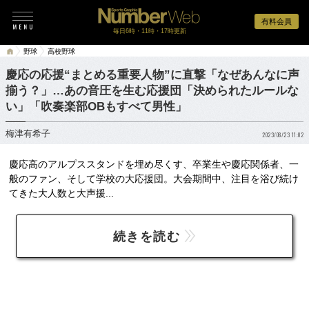
有料会員
毎日6時・11時・17時更新
野球
高校野球
慶応の応援“まとめる重要人物”に直撃「なぜあんなに声
揃う？」…あの音圧を生む応援団「決められたルールな
い」「吹奏楽部OBもすべて男性」
梅津有希子
2023/08/23 11:02
慶応高のアルプススタンドを埋め尽くす、卒業生や慶応関係者、一
般のファン、そして学校の大応援団。大会期間中、注目を浴び続け
てきた大人数と大声援...
続きを読む