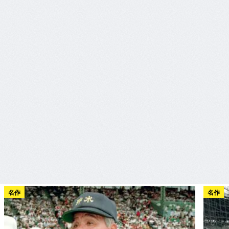
名作
名作