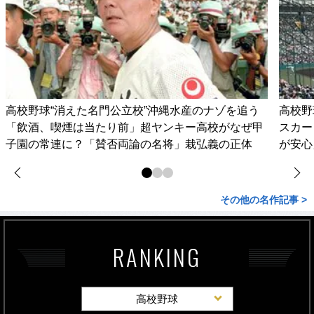
高校野球“消えた名門公立校”沖縄水産のナゾを追う
高校野
「飲酒、喫煙は当たり前」超ヤンキー高校がなぜ甲
スカー
子園の常連に？「賛否両論の名将」栽弘義の正体
が安心
その他の名作記事 >
RANKING
高校野球