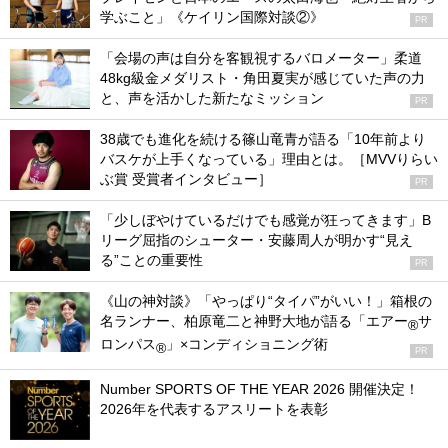
学ぶこと」《ケイリン国際対談②》
PR
「会場の声は自分を客観視するバロメーター」柔道
48kg級金メダリスト・角田夏実が感じていた声の力
と、声を活かした新たなミッション
PR
38歳でも進化を続ける篠山竜青が語る「10年前より
バスケが上手くなっている」理由とは。［MVVりらい
ぶ賞 受賞者インタビュー］
PR
「少しぼやけているだけでも感覚が狂ってきます」B
リーグ屈指のシューター・安藤周人が明かす“見え
る”ことの重要性
PR
《山の神対談》「やっぱり“タイパ”がいい！」箱根の
名ランナー、柏原竜二と神野大地が語る「エアー
サ
®
ロンパス
」×コンディショニング術
®
PR
Number SPORTS OF THE YEAR 2026 開催決定！
2026年を代表するアスリートを表彰