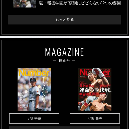
破・報徳学園が“横綱にビビらない”2つの要因
もっと見る
MAGAZINE
最新号
8/6
4/16
発売
発売