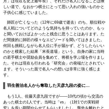
月」は現在も史上最年長）、それだけ名人になることは険
しい道で、なおかつ棋士にとって思い入れの強いものかと
子供心に感じていました。
師匠が亡くなった（12年に69歳で逝去）のち、順位戦や
名人戦についてどのような気持ちを持っていたのか、もっ
と聞いておけばよかったと残念に思うことはあります。た
だ間接的に師匠の様々なエピソードを聞いてはきました。
何回も挑戦しながら名人位に手が届かず、どうしたらいい
のかと模索した結果「米長道場」という、自身の家に当時
の若手棋士や奨励会員を集めて、将棋を学ぶ場を作りまし
た。それは現在も行われる「研究会」の発端だとされてい
ます。そういった面で名人への想いは非常に強く感じま
す。
羽生善治名人から奪取した天彦九段の姿に…
もう1人、佐藤天彦九段ですが――10代の頃から交流の
あった棋士の1人です。当時は「vs」（1対1での実戦研
究）を長い期間やらせてもらいましたし、盤外を離れたと