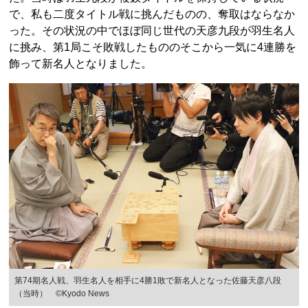
で、私も二度タイトル戦に挑んだものの、奪取はならなか
った。その状況の中でほぼ同じ世代の天彦九段が羽生名人
に挑み、第1局こそ敗戦したもののそこから一気に4連勝を
飾って新名人となりました。
第74期名人戦、羽生名人を相手に4勝1敗で新名人となった佐藤天彦八段
（当時） ©Kyodo News