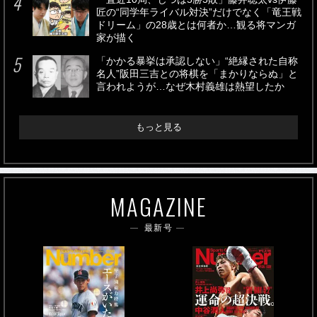
匠の“同学年ライバル対決”だけでなく「竜王戦
ドリーム」の28歳とは何者か…観る将マンガ
家が描く
「かかる暴挙は承認しない」“絶縁された自称
名人”阪田三吉との将棋を「まかりならぬ」と
言われようが…なぜ木村義雄は熱望したか
もっと見る
MAGAZINE
最新号