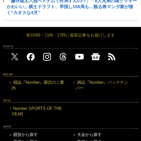
「藤井聡太六冠ベトナムで対局すんの!?」「8人兄弟の猫クッキー
かわいい」棋士ドラフト、早指し100局も…観る将マンガ家が描
く“カオスな4月”
毎日6時・11時・17時に最新記事をお届けします
FOLLOW US
MAGAZINE
雑誌『Number』購読のご案
雑誌『Number』バックナン
内
バー
SPECIAL
Number SPORTS OF THE
YEAR
ARCHIVE
競技から探す
大会から探す