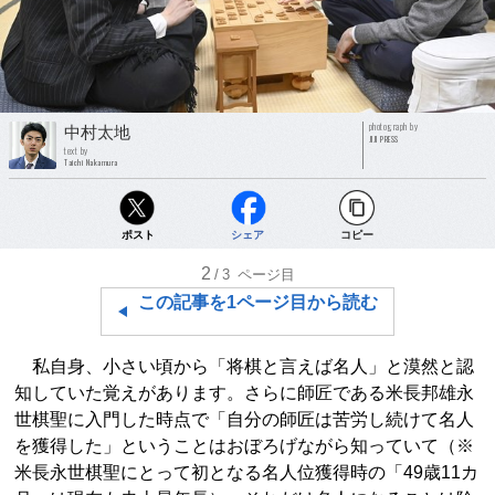
photograph by
中村太地
JIJI PRESS
text by
Taichi Nakamura
ポスト
シェア
コピー
2
/3
ページ目
この記事を1ページ目から読む
私自身、小さい頃から「将棋と言えば名人」と漠然と認
知していた覚えがあります。さらに師匠である米長邦雄永
世棋聖に入門した時点で「自分の師匠は苦労し続けて名人
を獲得した」ということはおぼろげながら知っていて（※
米長永世棋聖にとって初となる名人位獲得時の「49歳11カ