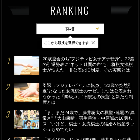
RANKING
将棋
×
ここから競技を選択できます
最新
24時間
週間
20歳退会のち“フジテレビ女子アナ転身”、22歳
の引退発表に“ネット疑問の声”も…将棋女流棋
士が悩んだ「非公表の旧制度」その実態とは
引退→フジテレビアナに転身、“22歳で突然引
退”となった女流棋士のナゼ…じつは公表され
なかった「降級点」“旧規定の実態”と新たな制
度とは
「ま、まだ24歳で」藤井聡太の棋聖7連覇の“異
常さ”「大山康晴・羽生善治・中原誠の16期も
スゴいけど」棋士・女流棋士の結婚＆出産ラッ
シュもめでたい
「直近10局、じつは5勝5敗」藤井聡太vs伊藤