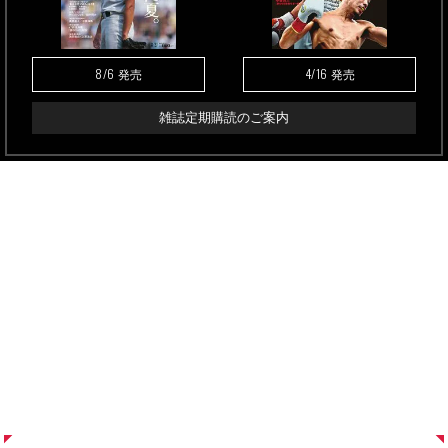
8/6
4/16
発売
発売
雑誌定期購読のご案内