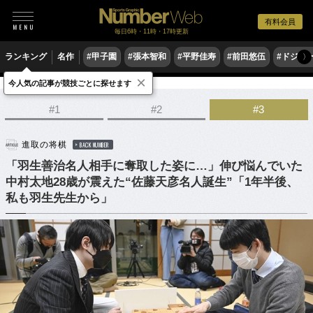
有料会員
毎日6時・11時・17時更新
ランキング
名作
#甲子園
#張本智和
#平野佳寿
#前田悠伍
#ドジャ
〉
×
今人気の記事が競技ごとに探せます
ゲーム
将棋
#1
#2
#3
進取の将棋
BACK NUMBER
「羽生善治名人相手に奪取した姿に…」伸び悩んでいた
中村太地28歳が震えた“佐藤天彦名人誕生”「1年半後、
私も羽生先生から」