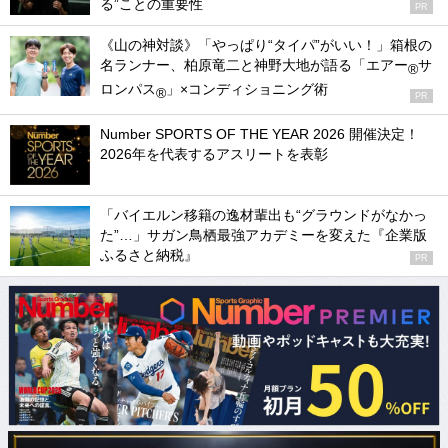
る”ことの重要性
PR
《山の神対談》「やっぱり“タイパ”がいい！」箱根の
名ランナー、柏原竜二と神野大地が語る「エアー
サ
®
ロンパス
」×コンディショニング術
®
PR
Number SPORTS OF THE YEAR 2026 開催決定！
2026年を代表するアスリートを表彰
「バイエルン移籍の逸材輩出も“グラウンドがなかっ
た”…」サガン鳥栖最強アカデミーを変えた『企業版
ふるさと納税』
PR