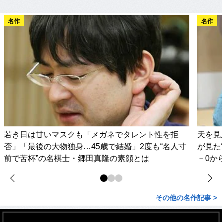
名作
名作
若き日は甘いマスクも「メガネでタレント性を拒
天を見
否」「最後の大物独身…45歳で結婚」2度も“名人寸
が見た
前で苦杯”の名棋士・郷田真隆の素顔とは
－0か
その他の名作記事 >