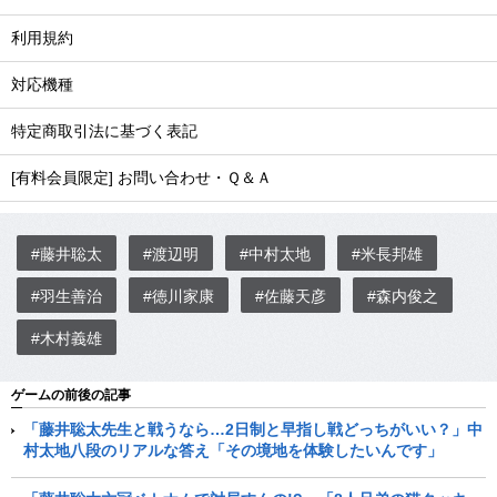
利用規約
対応機種
特定商取引法に基づく表記
[有料会員限定] お問い合わせ・Ｑ＆Ａ
#藤井聡太
#渡辺明
#中村太地
#米長邦雄
#羽生善治
#徳川家康
#佐藤天彦
#森内俊之
#木村義雄
ゲームの前後の記事
「藤井聡太先生と戦うなら…2日制と早指し戦どっちがいい？」中
村太地八段のリアルな答え「その境地を体験したいんです」