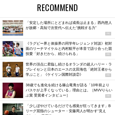
RECOMMEND
「安定した場所にとどまれば成長は止まる」西内悠人
が故郷・高知で次世代へ伝えた“挑戦する力”
PR
《ラグビー界と体操界の同学年レジェンド対談》初対
面のリーチマイケルと内村航平が本音で語り合った競
技愛「好きだから、続けられる」
PR
世界の頂点に君臨し続けるオランダの超人ハリー・ラ
ブレイセンと日本のエースの太田海也「絶対王者から
学ぶこと」《ケイリン国際対談②》
PR
38歳でも進化を続ける篠山竜青が語る「10年前より
バスケが上手くなっている」理由とは。［MVVりらい
ぶ賞 受賞者インタビュー］
PR
「少しぼやけているだけでも感覚が狂ってきます」B
リーグ屈指のシューター・安藤周人が明かす“見え