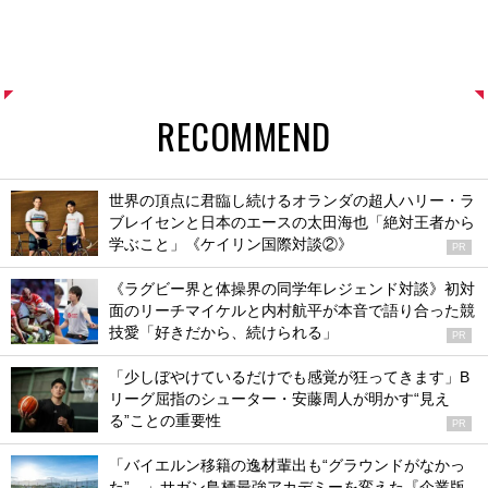
RECOMMEND
世界の頂点に君臨し続けるオランダの超人ハリー・ラ
ブレイセンと日本のエースの太田海也「絶対王者から
学ぶこと」《ケイリン国際対談②》
PR
《ラグビー界と体操界の同学年レジェンド対談》初対
面のリーチマイケルと内村航平が本音で語り合った競
技愛「好きだから、続けられる」
PR
「少しぼやけているだけでも感覚が狂ってきます」B
リーグ屈指のシューター・安藤周人が明かす“見え
る”ことの重要性
PR
「バイエルン移籍の逸材輩出も“グラウンドがなかっ
た”…」サガン鳥栖最強アカデミーを変えた『企業版