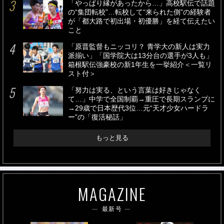
「やっぱり縁があったから…」高校駅伝で話題
の“集団転校”…転校して“来られた側”の経験者
が「都大路で初出場・初優勝」を経て伝えたい
こと
「原晋監督もニッコリ？ 青学大の新人は実力
派揃い」「国学院大は13分台の選手が3人も」
箱根駅伝強豪校の新1年生を一挙紹介＜一覧リ
スト付＞
「努力は実る、という言葉は好きじゃなく
て…」中学で全国制覇→重圧で長期スランプに
→29歳で日本歴代3位…元“天才少女ハードラ
ー”の「復活秘話」
もっと見る
MAGAZINE
最新号