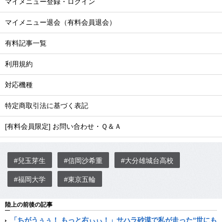
マイメニュー登録・ログイン
マイメニュー退会（有料会員退会）
有料記事一覧
利用規約
対応機種
特定商取引法に基づく表記
[有料会員限定] お問い合わせ・Ｑ＆Ａ
#兒玉芽生
#信岡沙希重
#大分雄城台高校
#福岡大学
#東京五輪
陸上の前後の記事
「ちがうぅぅ！ もっと右ぃぃ！」サハラ砂漠で私が走った“世にも