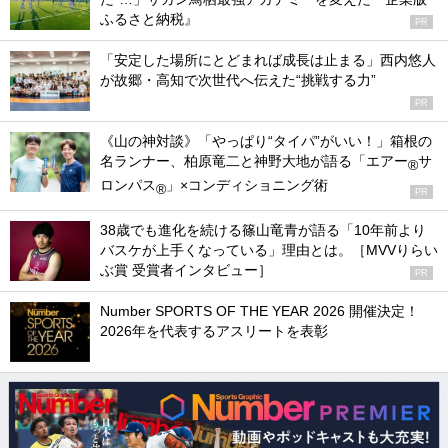
ふるさと納税』
PR
「安定した場所にとどまれば成長は止まる」西内悠人
が故郷・高知で次世代へ伝えた“挑戦する力”
PR
《山の神対談》「やっぱり“タイパ”がいい！」箱根の
名ランナー、柏原竜二と神野大地が語る「エアー
サ
®
ロンパス
」×コンディショニング術
®
PR
38歳でも進化を続ける篠山竜青が語る「10年前より
バスケが上手くなっている」理由とは。［MVVりらい
ぶ賞 受賞者インタビュー］
PR
Number SPORTS OF THE YEAR 2026 開催決定！
2026年を代表するアスリートを表彰