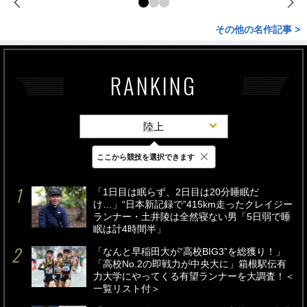
その他の名作記事 >
RANKING
陸上
×
ここから競技を選択できます
最新
24時間
週間
「1日目は眠らず、2日目は20分睡眠だ
け…」“日本新記録で”415km走ったクレイジー
ランナー・土井陵は全然寝ない男「5日弱で睡
眠は計4時間半」
「なんと早稲田大が“高校BIG3”を総獲り！」
「高校No.2の即戦力が中央大に」箱根駅伝有
力大学にやってくる有望ランナーを大調査！＜
一覧リスト付＞