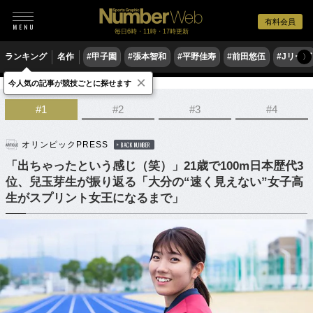
有料会員
毎日6時・11時・17時更新
ランキング
名作
#甲子園
#張本智和
#平野佳寿
#前田悠伍
#Jリーグ
〉
×
今人気の記事が競技ごとに探せます
陸上
短距離走
#1
#2
#3
#4
オリンピックPRESS
BACK NUMBER
「出ちゃったという感じ（笑）」21歳で100m日本歴代3
位、兒玉芽生が振り返る「大分の“速く見えない”女子高
生がスプリント女王になるまで」