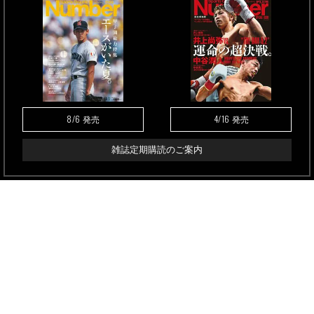
8/6
4/16
発売
発売
雑誌定期購読のご案内