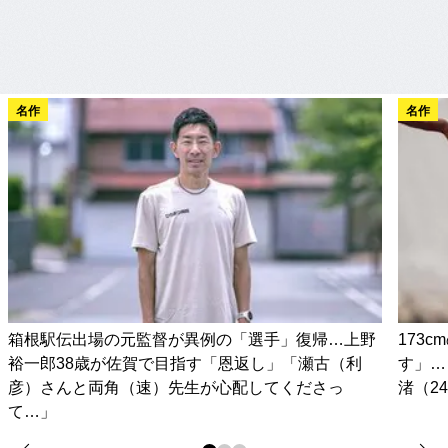
名作
名作
箱根駅伝出場の元監督が異例の「選手」復帰…上野
173
裕一郎38歳が佐賀で目指す「恩返し」「瀬古（利
す」…
彦）さんと両角（速）先生が心配してくださっ
渚（2
て…」