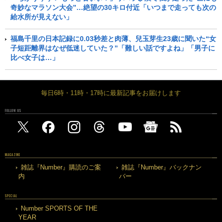
奇妙なマラソン大会”…絶望の30キロ付近「いつまで走っても次の
給水所が見えない」
福島千里の日本記録に0.03秒差と肉薄、兒玉芽生23歳に聞いた“女
子短距離界はなぜ低迷していた？”「難しい話ですよね」「男子に
比べ女子は…」
毎日6時・11時・17時に最新記事をお届けします
FOLLOW US
MAGAZINE
雑誌『Number』購読のご案
雑誌『Number』バックナン
内
バー
SPECIAL
Number SPORTS OF THE
YEAR