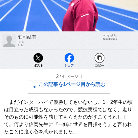
photograph by
荘司結有
Asami Enomoto
text by
Yu Shoji
ポスト
シェア
コピー
2
/4
ページ目
この記事を1ページ目から読む
「まだインターハイで優勝してもいないし、1・2年生の頃
は目立った成績もなかったので、競技実績ではなく、走り
そのものに可能性を感じてもらえたのがすごくうれしく
て。何より信岡先生に『一緒に世界を目指そう』と言われ
たことに強く心を惹かれました」