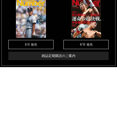
8/6
4/16
発売
発売
雑誌定期購読のご案内