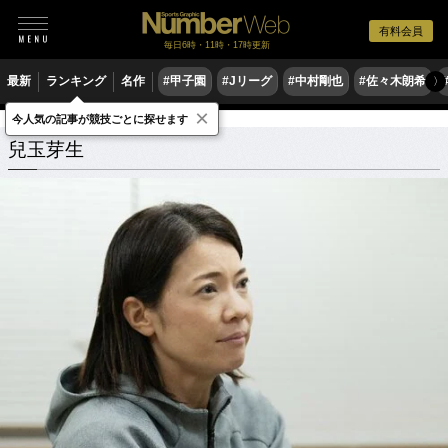
有料会員
毎日6時・11時・17時更新
最新
ランキング
名作
#甲子園
#Jリーグ
#中村剛也
#佐々木朗希
〉
×
今人気の記事が競技ごとに探せます
兒玉芽生
関連記事
兒玉芽生