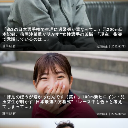
「高3の日本選手権で生理に過緊張が重なって…」元200m日
本記録、信岡沙希重が明かす“女性選手の苦悩”「現在、指導
で意識しているのは…」
荘司結有
2023/02/23
短距離走
「裸足のほうが速かったんです（笑）」100m新ヒロイン・兒
玉芽生が明かす“日本最速の方程式”「レース中も色々と考え
てしまって…」
荘司結有
2023/02/23
短距離走