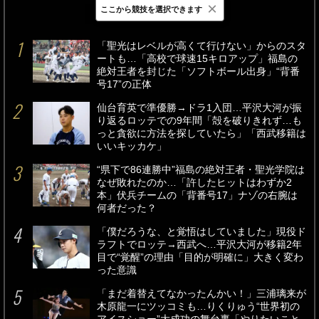
×
ここから競技を選択できます
最新
24時間
週間
「聖光はレベルが高くて行けない」からのスタ
ートも…「高校で球速15キロアップ」福島の
絶対王者を封じた「ソフトボール出身」“背番
号17”の正体
仙台育英で準優勝→ドラ1入団…平沢大河が振
り返るロッテでの9年間「殻を破りきれず…も
っと貪欲に方法を探していたら」「西武移籍は
いいキッカケ」
“県下で86連勝中”福島の絶対王者・聖光学院は
なぜ敗れたのか…「許したヒットはわずか2
本」伏兵チームの「背番号17」ナゾの右腕は
何者だった？
「僕だろうな、と覚悟はしていました」現役ド
ラフトでロッテ→西武へ…平沢大河が移籍2年
目で“覚醒”の理由「目的が明確に」大きく変わ
った意識
「まだ着替えてなかったんかい！」三浦璃来が
木原龍一にツッコミも…りくりゅう“世界初の