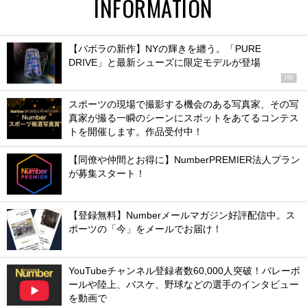
INFORMATION
【バボラの新作】NYの輝きを纏う。「PURE
DRIVE」と最新シューズに限定モデルが登場
PR
スポーツの現場で撮影する機会のある写真家、その写
真家が撮る一瞬のシーンにスポットをあてるコンテス
トを開催します。作品受付中！
【同僚や仲間とお得に】NumberPREMIER法人プラン
が募集スタート！
【登録無料】Numberメールマガジン好評配信中。ス
ポーツの「今」をメールでお届け！
YouTubeチャンネル登録者数60,000人突破！バレーボ
ールや陸上、バスケ、野球などの選手のインタビュー
を動画で