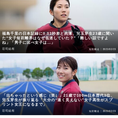
福島千里の日本記録に0.03秒差と肉薄、兒玉芽生23歳に聞い
た“女子短距離界はなぜ低迷していた？”「難しい話ですよ
ね」「男子に比べ女子は…」
荘司結有
2023/02/23
短距離走
「出ちゃったという感じ（笑）」21歳で100m日本歴代3位、
兒玉芽生が振り返る「大分の“速く見えない”女子高生がスプ
リント女王になるまで」
荘司結有
2023/02/23
短距離走