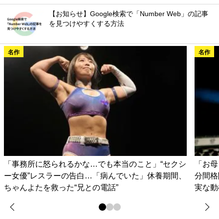
【お知らせ】Google検索で「Number Web」の記事
を見つけやすくする方法
名作
名作
「事務所に怒られるかな…でも本当のこと」“セクシ
「お母
ー女優”レスラーの告白…「病んでいた」休養期間、
分間格
ちゃんよたを救った“兄との電話”
実な動