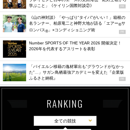
学ぶこと」《ケイリン国際対談②》
PR
《山の神対談》「やっぱり“タイパ”がいい！」箱根の
名ランナー、柏原竜二と神野大地が語る「エアー
サ
®
ロンパス
」×コンディショニング術
®
PR
Number SPORTS OF THE YEAR 2026 開催決定！
2026年を代表するアスリートを表彰
「バイエルン移籍の逸材輩出も“グラウンドがなかっ
た”…」サガン鳥栖最強アカデミーを変えた『企業版
ふるさと納税』
PR
RANKING
全ての競技