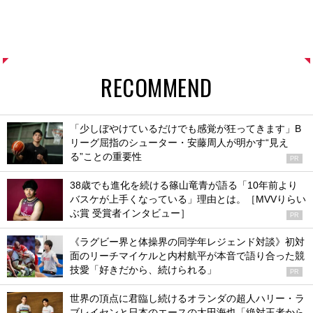
RECOMMEND
「少しぼやけているだけでも感覚が狂ってきます」B
リーグ屈指のシューター・安藤周人が明かす“見え
る”ことの重要性
PR
38歳でも進化を続ける篠山竜青が語る「10年前より
バスケが上手くなっている」理由とは。［MVVりらい
ぶ賞 受賞者インタビュー］
PR
《ラグビー界と体操界の同学年レジェンド対談》初対
面のリーチマイケルと内村航平が本音で語り合った競
技愛「好きだから、続けられる」
PR
世界の頂点に君臨し続けるオランダの超人ハリー・ラ
ブレイセンと日本のエースの太田海也「絶対王者から