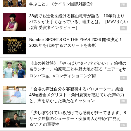
学ぶこと」《ケイリン国際対談②》
PR
38歳でも進化を続ける篠山竜青が語る「10年前より
バスケが上手くなっている」理由とは。［MVVりらい
ぶ賞 受賞者インタビュー］
PR
Number SPORTS OF THE YEAR 2026 開催決定！
2026年を代表するアスリートを表彰
《山の神対談》「やっぱり“タイパ”がいい！」箱根の
名ランナー、柏原竜二と神野大地が語る「エアー
サ
®
ロンパス
」×コンディショニング術
®
PR
「会場の声は自分を客観視するバロメーター」柔道
48kg級金メダリスト・角田夏実が感じていた声の力
と、声を活かした新たなミッション
PR
「少しぼやけているだけでも感覚が狂ってきます」B
リーグ屈指のシューター・安藤周人が明かす“見え
る”ことの重要性
PR