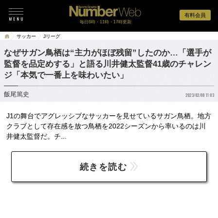
有料会員
毎日6時・11時・17時更新
サッカー
Jリーグ
なぜサガン鳥栖は“主力がほぼ残留”したのか…「選手が
監督を品定めする」と語る川井健太監督41歳のチャレン
ジ「本気で一番上を味わいたい」
飯尾篤史
2023/02/08 11:03
J1の舞台でアグレッシブなサッカーを見せているサガン鳥栖。地方
クラブとして存在感を放つ鳥栖を2022シーズンから率いるのは川
井健太監督だ。チ...
続きを読む