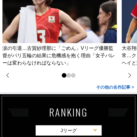
涙の引退…古賀紗理那に「ごめん」Vリーグ優勝監
大谷翔
督がパリ五輪の結果に危機感を抱く理由「女子バレ
常…ク
ーは変わらなければならない」
ヘイと
その他の名作記事 >
RANKING
Jリーグ