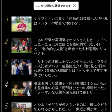
×
ここから競技を選択できます
最新
24時間
週間
シマブク・カズヨシ「悲願のJ1復帰への切り札
はメンターの助言で“化ける”」
「あの空気や雰囲気はオシムさんしか…」「ジ
ュニーニョはお世辞にも模範的ではないけ
ど」“魅力的な人物”と出会った中村憲剛のリス
ペクト
「サトウの才能はヤマルに劣らないよ」ブラジ
ル人記者ズバリ…佐藤龍之介19歳に見る“日本
代表とJ育成の大問題”とは「ピッチ上で年功序
列はいらない」
引退表明した愛弟子・阿部勇樹にオシムが伝え
る監督業の心得「阿部はひとつの模範だった」
「ノーマルな状態を保ち続けて欲しい」
オシム「子どもが何人もいるのに、彼はクビを
切られるかもしれない」…側近が明かす、ジェ