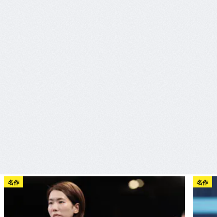
名作
名作