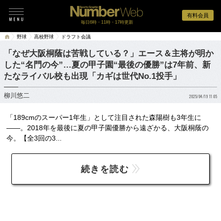
有料会員
毎日6時・11時・17時更新
野球
高校野球
ドラフト会議
「なぜ大阪桐蔭は苦戦している？」エース＆主将が明か
した“名門の今”…夏の甲子園“最後の優勝”は7年前、新
たなライバル校も出現「カギは世代No.1投手」
柳川悠二
2025/04/19 11:05
「189cmのスーパー1年生」として注目された森陽樹も3年生に
――。2018年を最後に夏の甲子園優勝から遠ざかる、大阪桐蔭の
今。【全3回の3...
続きを読む