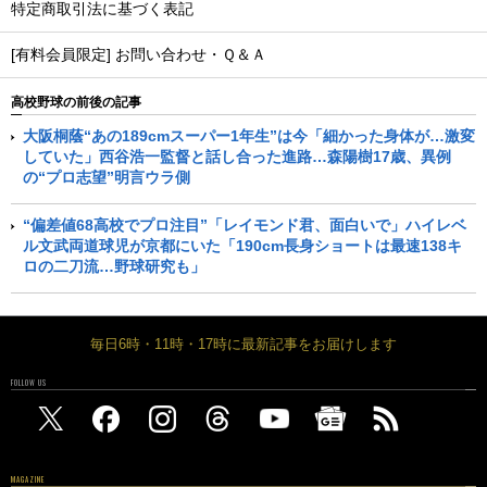
特定商取引法に基づく表記
[有料会員限定] お問い合わせ・Ｑ＆Ａ
高校野球の前後の記事
大阪桐蔭“あの189cmスーパー1年生”は今「細かった身体が…激変
していた」西谷浩一監督と話し合った進路…森陽樹17歳、異例
の“プロ志望”明言ウラ側
“偏差値68高校でプロ注目”「レイモンド君、面白いで」ハイレベ
ル文武両道球児が京都にいた「190cm長身ショートは最速138キ
ロの二刀流…野球研究も」
毎日6時・11時・17時に最新記事をお届けします
FOLLOW US
MAGAZINE