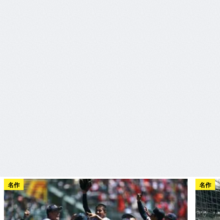
名作
名作