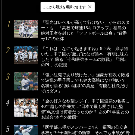
×
ここから競技を選択できます
最新
24時間
週間
「聖光はレベルが高くて行けない」からのスタ
ートも…「高校で球速15キロアップ」福島の
絶対王者を封じた「ソフトボール出身」“背番
号17”の正体
「これは、なにか起きますね」9回表、扉は開
いた…甲子園の“魔力”はなぜ熊本・有明に味方
した？ 蘇る「令和最強チームの敗戦」「逆転
のPL」の記憶
「強い組織であり続けたい」強豪が相次ぐ敗退
で波乱の甲子園…でも健大高崎はなぜ強い？
名将が語る“強い組織”の真意「有能な社長だけ
ではダメ」
「金の好きな欲望ジジイ」甲子園連覇の名将に
40年越しの告発文…“日本で最も愛された監
督”蔦文也は何者だったのか？ あのPL学園との
名試合“本当の敗因”
「医学部志望がメンバーに4人」福岡の公立進
学校が“甲子園出場”の衝撃…それでも東筑が“野