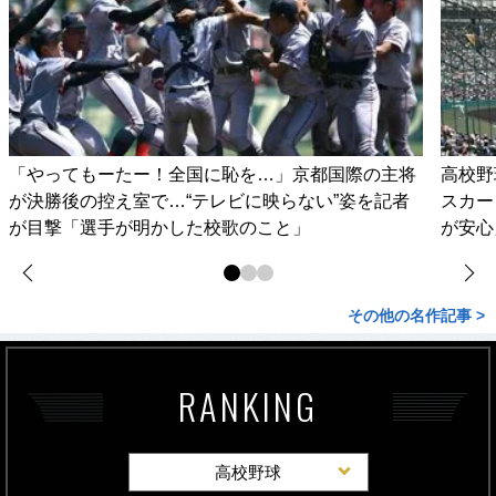
「やってもーたー！全国に恥を…」京都国際の主将
高校野
が決勝後の控え室で…“テレビに映らない”姿を記者
スカー
が目撃「選手が明かした校歌のこと」
が安心
その他の名作記事 >
RANKING
高校野球