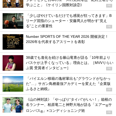
学ぶこと」《ケイリン国際対談②》
PR
「少しぼやけているだけでも感覚が狂ってきます」B
リーグ屈指のシューター・安藤周人が明かす“見え
る”ことの重要性
PR
Number SPORTS OF THE YEAR 2026 開催決定！
2026年を代表するアスリートを表彰
38歳でも進化を続ける篠山竜青が語る「10年前より
バスケが上手くなっている」理由とは。［MVVりらい
ぶ賞 受賞者インタビュー］
PR
「バイエルン移籍の逸材輩出も“グラウンドがなかっ
た”…」サガン鳥栖最強アカデミーを変えた『企業版
ふるさと納税』
PR
《山の神対談》「やっぱり“タイパ”がいい！」箱根の
名ランナー、柏原竜二と神野大地が語る「エアー
サ
®
ロンパス
」×コンディショニング術
®
PR