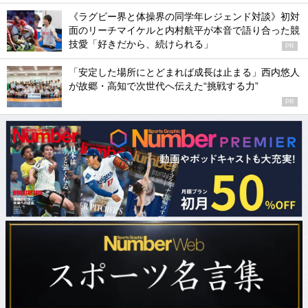
《ラグビー界と体操界の同学年レジェンド対談》初対
面のリーチマイケルと内村航平が本音で語り合った競
技愛「好きだから、続けられる」
PR
「安定した場所にとどまれば成長は止まる」西内悠人
が故郷・高知で次世代へ伝えた“挑戦する力”
PR