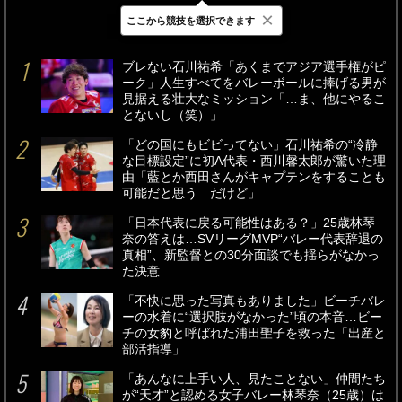
×
ここから競技を選択できます
最新
24時間
週間
ブレない石川祐希「あくまでアジア選手権がピ
ーク」人生すべてをバレーボールに捧げる男が
見据える壮大なミッション「…ま、他にやるこ
とないし（笑）」
「どの国にもビビってない」石川祐希の“冷静
な目標設定”に初A代表・西川馨太郎が驚いた理
由「藍とか西田さんがキャプテンをすることも
可能だと思う…だけど」
「日本代表に戻る可能性はある？」25歳林琴
奈の答えは…SVリーグMVP“バレー代表辞退の
真相”、新監督との30分面談でも揺らがなかっ
た決意
「不快に思った写真もありました」ビーチバレ
ーの水着に“選択肢がなかった”頃の本音…ビー
チの女豹と呼ばれた浦田聖子を救った「出産と
部活指導」
「あんなに上手い人、見たことない」仲間たち
が“天才”と認める女子バレー林琴奈（25歳）は