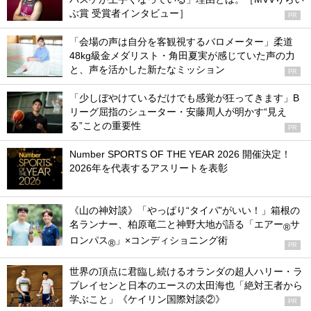
ぶ賞 受賞者インタビュー］
PR
「会場の声は自分を客観視するバロメーター」柔道
48kg級金メダリスト・角田夏実が感じていた声の力
と、声を活かした新たなミッション
PR
「少しぼやけているだけでも感覚が狂ってきます」B
リーグ屈指のシューター・安藤周人が明かす“見え
る”ことの重要性
PR
Number SPORTS OF THE YEAR 2026 開催決定！
2026年を代表するアスリートを表彰
《山の神対談》「やっぱり“タイパ”がいい！」箱根の
名ランナー、柏原竜二と神野大地が語る「エアー
サ
®
ロンパス
」×コンディショニング術
®
PR
世界の頂点に君臨し続けるオランダの超人ハリー・ラ
ブレイセンと日本のエースの太田海也「絶対王者から
学ぶこと」《ケイリン国際対談②》
PR