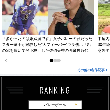
「多かったのは婚姻届です」女子バレーの顔だった
中垣内
スター選手が経験した“大フィーバー”ウラ側…「鉛
30年
の靴を履いて登下校」した佐伯美香の強豪校時代
意外す
その他の名作記事 >
RANKING
バレーボール