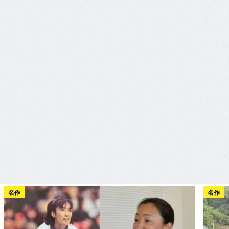
名作
名作