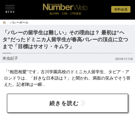
有料会員
毎日6時・11時・17時更新
バレーボール
「バレーの留学生は難しい」その理由は？ 最初は“ヘ
タ”だったドミニカ人留学生が春高バレーの頂点に立つ
まで「目標はサオリ・キムラ」
米虫紀子
2023/01/12 17:00
「“相思相愛”です」古川学園高校のドミニカ人留学生、タピア・ア
ロンドラは、「好きな日本語は？」と聞かれ、満面の笑みでそう答
えた。記者陣は一瞬...
続きを読む