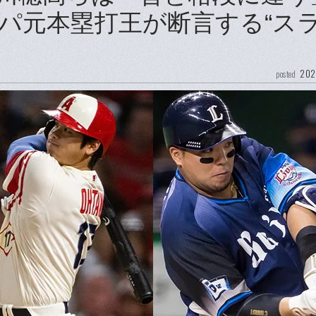
パ元本塁打王が断言する“ス
202
posted