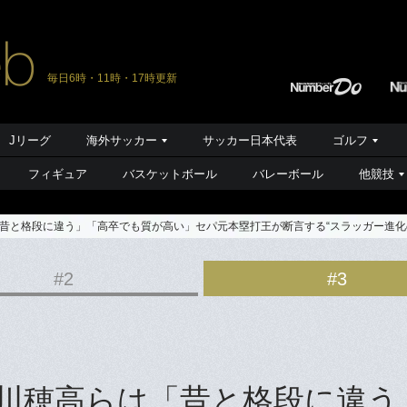
毎日6時・11時・17時更新
Jリーグ
海外サッカー
サッカー日本代表
ゴルフ
フィギュア
バスケットボール
バレーボール
他競技
昔と格段に違う」「高卒でも質が高い」セパ元本塁打王が断言する“スラッガー進化
#2
#3
川穂高らは「昔と格段に違う