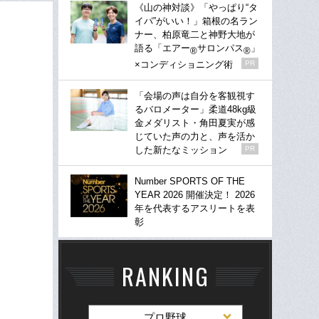
《山の神対談》「やっぱり“タ
イパ”がいい！」箱根の名ラン
ナー、柏原竜二と神野大地が
語る「エアー
サロンパス
」
®
®
×コンディショニング術
PR
「会場の声は自分を客観視す
るバロメーター」柔道48kg級
金メダリスト・角田夏実が感
じていた声の力と、声を活か
した新たなミッション
PR
Number SPORTS OF THE
YEAR 2026 開催決定！ 2026
年を代表するアスリートを表
彰
RANKING
プロ野球