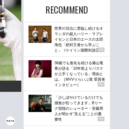
RECOMMEND
世界の頂点に君臨し続けるオ
ランダの超人ハリー・ラブレ
イセンと日本のエースの太田
海也「絶対王者から学ぶこ
と」《ケイリン国際対談②》
PR
38歳でも進化を続ける篠山竜
青が語る「10年前よりバスケ
が上手くなっている」理由と
は。［MVVりらいぶ賞 受賞者
インタビュー］
PR
「少しぼやけているだけでも
感覚が狂ってきます」Bリー
グ屈指のシューター・安藤周
人が明かす“見える”ことの重
要性
PR