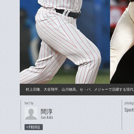
村上宗隆、大谷翔平、山川穂高。セ・パ、メジャーで活躍する現代
text by
photog
Sport
間淳
Jun Aida
PROFILE