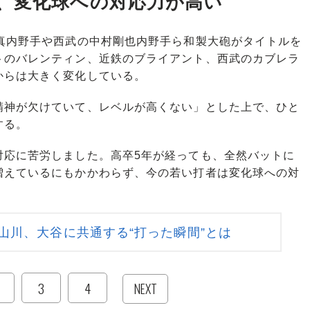
、変化球への対応力が高い
真内野手や西武の中村剛也内野手ら和製大砲がタイトルを
トのバレンティン、近鉄のブライアント、西武のカブレラ
からは大きく変化している。
神が欠けていて、レベルが高くない」とした上で、ひと
する。
対応に苦労しました。高卒5年が経っても、全然バットに
増えているにもかかわらず、今の若い打者は変化球への対
山川、大谷に共通する“打った瞬間”とは
3
4
NEXT