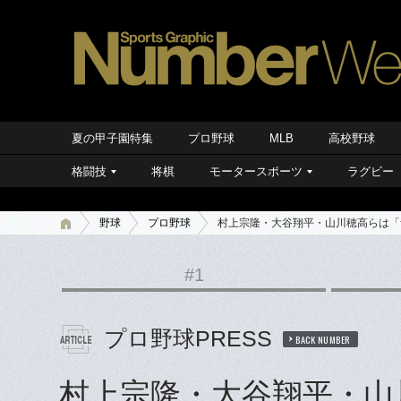
夏の甲子園特集
プロ野球
MLB
高校野球
格闘技
将棋
モータースポーツ
ラグビー
野球
プロ野球
村上宗隆・大谷翔平・山川穂高らは「
#1
プロ野球PRESS
BACK NUMBER
村上宗隆・大谷翔平・山