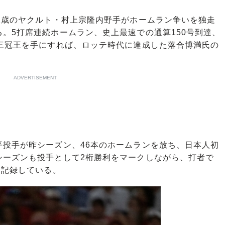
2歳のヤクルト・村上宗隆内野手がホームラン争いを独走
。5打席連続ホームラン、史上最速での通算150号到達、
る三冠王を手にすれば、ロッテ時代に達成した落合博満氏の
ADVERTISEMENT
投手が昨シーズン、46本のホームランを放ち、日本人初
シーズンも投手として2桁勝利をマークしながら、打者で
を記録している。