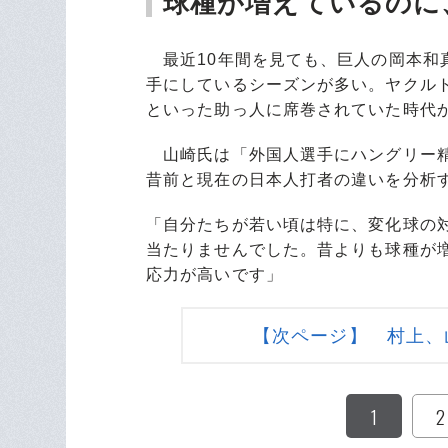
球種が増えているのに
最近10年間を見ても、巨人の岡本和
手にしているシーズンが多い。ヤクル
といった助っ人に席巻されていた時代
山崎氏は「外国人選手にハングリー精
昔前と現在の日本人打者の違いを分析
「自分たちが若い頃は特に、変化球の
当たりませんでした。昔よりも球種が
応力が高いです」
【次ページ】 村上、
1
2