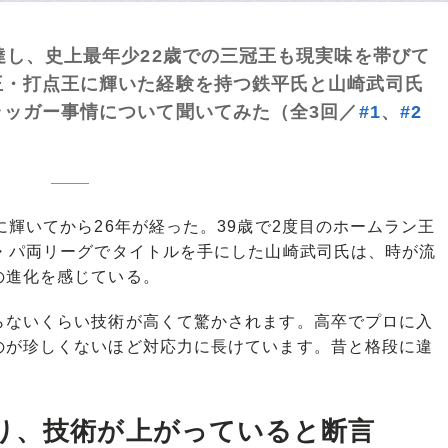
達し、史上最年少22歳での三冠王も現実味を帯びて
王・打点王に輝いた経験を持つ鉄平氏と山崎武司氏
ッガー事情について聞いてみた（全3回／
#1
、
#2
輝いてから26年が経った。39歳で2度目のホームラン王
セ・パ両リーグでタイトルを手にした山崎武司氏は、時が流
の進化を感じている。
らないくらい技術が高くて驚かされます。高卒でプロに入
のが珍しくないほど対応力に長けています。昔と格段に違
り、技術が上がっていると断言