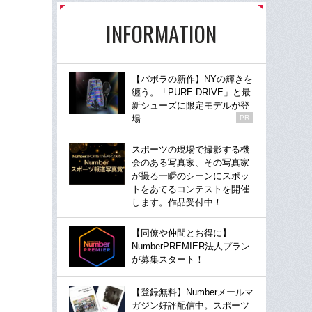
INFORMATION
【バボラの新作】NYの輝きを
纏う。「PURE DRIVE」と最
新シューズに限定モデルが登
場
PR
スポーツの現場で撮影する機
会のある写真家、その写真家
が撮る一瞬のシーンにスポッ
トをあてるコンテストを開催
します。作品受付中！
【同僚や仲間とお得に】
NumberPREMIER法人プラン
が募集スタート！
【登録無料】Numberメールマ
ガジン好評配信中。スポーツ