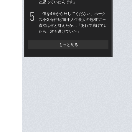
と思っていたんです」
た“
「
「僕を4番から外してください」ホーク
ス小久保裕紀“選手人生最大の危機”に王
「
貞治は何と答えたか…「あれで逃げてい
終わ
たら、次も逃げていた」
つか
リ
もっと見る