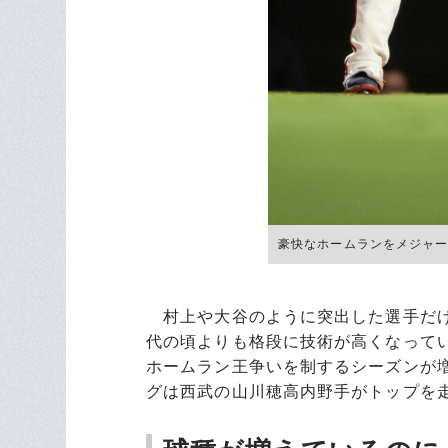
豪快なホームランをメジャーの舞
村上や大谷のように突出した選手だけ
代の頃よりも格段に技術が高くなって
ホームラン王争いを制するシーズンが
グは西武の山川穂高内野手がトップを