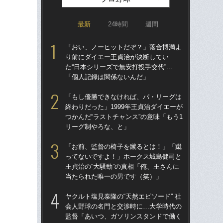
最新
24時間
週間
「おい、ノーヒットだぞ？」落合博満よ
「ア
り前にダイエー王貞治が決断してい
球
た“日本シリーズで無安打投手交代”…
す“
「個人記録は関係ないんだ」
た…
らD
「もし優勝できなければ、パ・リーグは
終わりだった」1999年王貞治ダイエーが
「
つかんだ“ラストチャンス”の意味「もう1
で
リーグ制やろな、と」
を
は
「お前、監督の椅子を蹴るとは！」「蹴
ってないですよ！」ホークス城島健司と
「
王貞治の“大騒動”の真相「俺、王さんに
コー
当たられた唯一の男です（笑）」
人に
で
ヤクルト塩見泰隆の“天然エピソード” 社
会人野球の名門と交渉時に…大学時代の
「
監督「あいつ、ガソリンスタンドで働く
り