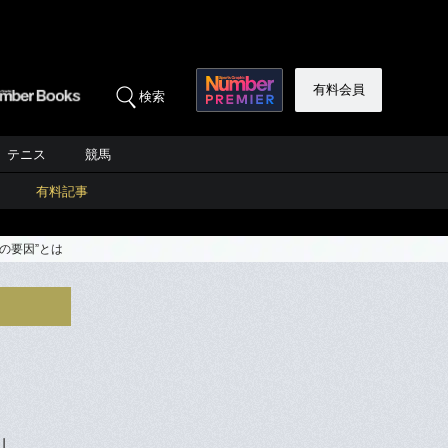
有料会員
検索
テニス
競馬
有料記事
の要因”とは
」