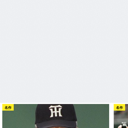
名作
名作