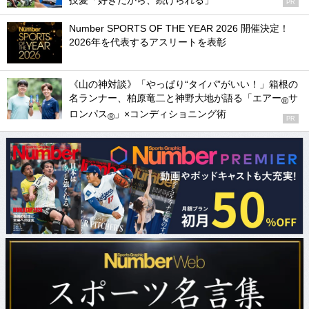
技愛「好きだから、続けられる」
PR
Number SPORTS OF THE YEAR 2026 開催決定！
2026年を代表するアスリートを表彰
《山の神対談》「やっぱり“タイパ”がいい！」箱根の
名ランナー、柏原竜二と神野大地が語る「エアー
サ
®
ロンパス
」×コンディショニング術
®
PR