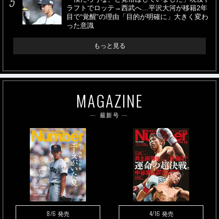
ラフトでロッテ→西武へ…平沢大河が移籍2年
目で“覚醒”の理由「目的が明確に」大きく変わ
った意識
もっと見る
MAGAZINE
最新号
8/6
4/16
発売
発売