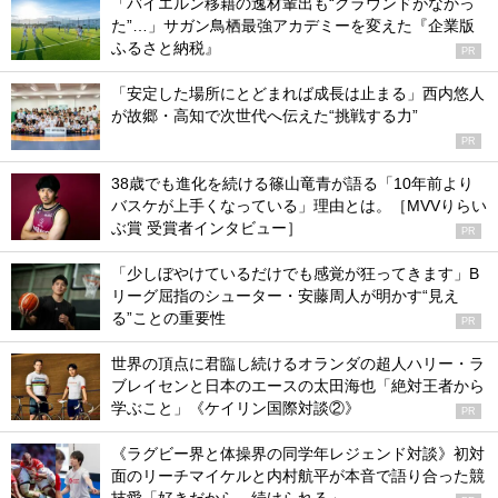
「バイエルン移籍の逸材輩出も“グラウンドがなかっ
た”…」サガン鳥栖最強アカデミーを変えた『企業版
ふるさと納税』
PR
「安定した場所にとどまれば成長は止まる」西内悠人
が故郷・高知で次世代へ伝えた“挑戦する力”
PR
38歳でも進化を続ける篠山竜青が語る「10年前より
バスケが上手くなっている」理由とは。［MVVりらい
ぶ賞 受賞者インタビュー］
PR
「少しぼやけているだけでも感覚が狂ってきます」B
リーグ屈指のシューター・安藤周人が明かす“見え
る”ことの重要性
PR
世界の頂点に君臨し続けるオランダの超人ハリー・ラ
ブレイセンと日本のエースの太田海也「絶対王者から
学ぶこと」《ケイリン国際対談②》
PR
《ラグビー界と体操界の同学年レジェンド対談》初対
面のリーチマイケルと内村航平が本音で語り合った競