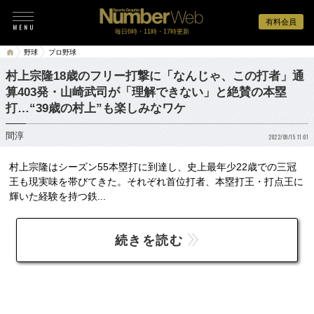
有料会員
毎日6時・11時・17時更新
野球
プロ野球
村上宗隆18歳のフリー打撃に「なんじゃ、この打者」通
算403発・山崎武司が「理解できない」と絶賛の本塁
打…“39歳の村上”も楽しみなワケ
間淳
2022/09/15 11:01
村上宗隆はシーズン55本塁打に到達し、史上最年少22歳での三冠
王も現実味を帯びてきた。それぞれ首位打者、本塁打王・打点王に
輝いた経験を持つ鉄...
続きを読む