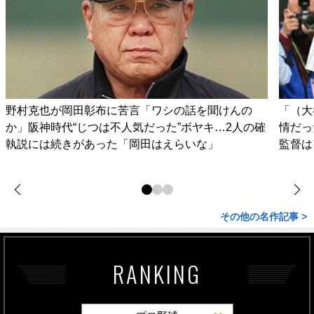
野村克也が岡田彰布に苦言「ワシの話を聞けんの
「（大
か」阪神時代“じつは不人気だった”ボヤキ…2人の確
情だっ
執説には続きがあった「岡田はえらいな」
監督は
その他の名作記事 >
RANKING