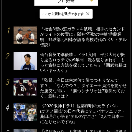
プロ野球
×
ここから競技を選択できます
最新
24時間
週間
「校舎3階の窓ガラスを破壊、相手のセカンド
がライトの位置に」阪神“不動の中軸”佐藤輝
明…野球部元相棒が語る高校時代の《サトテル
伝説》
仙台育英で準優勝→ドラ1入団…平沢大河が振
り返るロッテでの9年間「殻を破りきれず…も
っと貪欲に方法を探していたら」「西武移籍は
いいキッカケ」
「監督、今日は何対何で勝つつもりなんで
す？」「なんで今？」ダイエー王貞治を驚かせ
た唐突な問い…「勝つシナリオは7割決めてお
く」意味とは？
《2020阪神ドラ1》佐藤輝明の元ライバル
は“アノ競技”の日本代表に？…パナソニック・
桑田理介が語る“テルのすごさ”「2人で日本一
になりたいですね」
「僕だろうな、と覚悟はしていました」現役ド