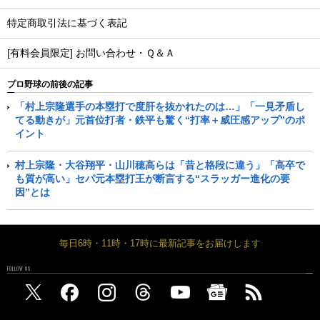
特定商取引法に基づく表記
[有料会員限定] お問い合わせ・Ｑ＆Ａ
プロ野球の前後の記事
「村上宗隆選手の本塁打で度肝を抜かれたのは…」「一見矛盾し
てる動きが」元首位打者・鉄平も驚く“打率＋威圧感アップ”のポ
イント
村上宗隆・大谷翔平・山川穂高らは「昔と格段に違う」「高卒で
も質が高い」セパ元本塁打王が断言する“スラッガー進化の要
因”とは
毎日6時・11時・17時に最新記事をお届けします
FOLLOW US