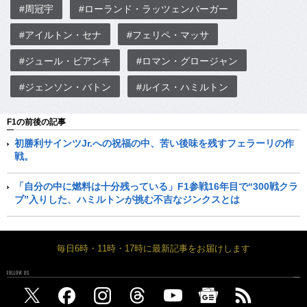
#周冠宇
#ローランド・ラッツェンバーガー
#アイルトン・セナ
#フェリペ・マッサ
#ジュール・ビアンキ
#ロマン・グロージャン
#ジェンソン・バトン
#ルイス・ハミルトン
F1の前後の記事
初勝利サインツJr.への祝福の中、苦い後味を残すフェラーリの作
戦。
「自分の中に燃料は十分残っている」F1参戦16年目で“300戦クラ
ブ”入りした、ハミルトンが挑む不吉なジンクスとは
毎日6時・11時・17時に最新記事をお届けします
FOLLOW US