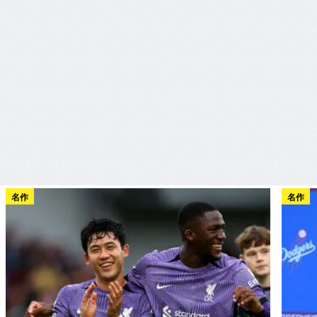
名作
名作