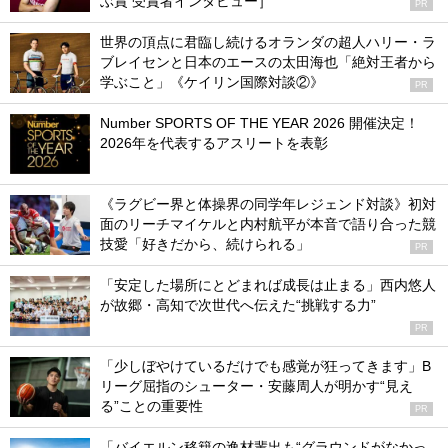
ぶ賞 受賞者インタビュー］
PR
世界の頂点に君臨し続けるオランダの超人ハリー・ラ
ブレイセンと日本のエースの太田海也「絶対王者から
学ぶこと」《ケイリン国際対談②》
PR
Number SPORTS OF THE YEAR 2026 開催決定！
2026年を代表するアスリートを表彰
《ラグビー界と体操界の同学年レジェンド対談》初対
面のリーチマイケルと内村航平が本音で語り合った競
技愛「好きだから、続けられる」
PR
「安定した場所にとどまれば成長は止まる」西内悠人
が故郷・高知で次世代へ伝えた“挑戦する力”
PR
「少しぼやけているだけでも感覚が狂ってきます」B
リーグ屈指のシューター・安藤周人が明かす“見え
る”ことの重要性
PR
「バイエルン移籍の逸材輩出も“グラウンドがなかっ