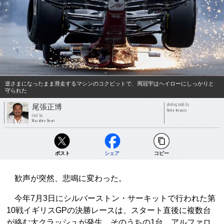
逆さまになったまま滑走するマシンのコクピットで、周冠宇はヘイローにしっかりと
守られた
photograph by
尾張正博
Getty Images
text by
Masahiro Owari
ポスト
シェア
コピー
歓声が突然、悲鳴に変わった。
今年7月3日にシルバーストン・サーキットで行われた第
10戦イギリスGPの決勝レースは、スタート直後に複数台
が絡む大クラッシュが発生。そのうちの1台、アルファロ