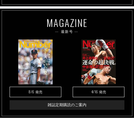
MAGAZINE
最新号
8/6
4/16
発売
発売
雑誌定期購読のご案内