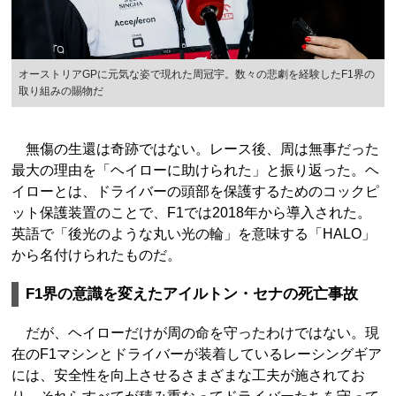
オーストリアGPに元気な姿で現れた周冠宇。数々の悲劇を経験したF1界の
取り組みの賜物だ
無傷の生還は奇跡ではない。レース後、周は無事だった
最大の理由を「ヘイローに助けられた」と振り返った。ヘ
イローとは、ドライバーの頭部を保護するためのコックピ
ット保護装置のことで、F1では2018年から導入された。
英語で「後光のような丸い光の輪」を意味する「HALO」
から名付けられたものだ。
F1界の意識を変えたアイルトン・セナの死亡事故
だが、ヘイローだけが周の命を守ったわけではない。現
在のF1マシンとドライバーが装着しているレーシングギア
には、安全性を向上させるさまざまな工夫が施されてお