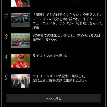
「喧嘩しても絶対速くならない」今季アストン
マーティンの失敗を遂に認めたエイドリアン・
ニューウェイを、ホンダが一切非難しなかった
理由
SC先導での味気ない幕切れ。求められるのは
順守か、変化か。
ライコネン本命の理由。
ウイリアムズ600戦記念に集結した、
歴代王者と闘将の胸に去来した思い。
もっと見る