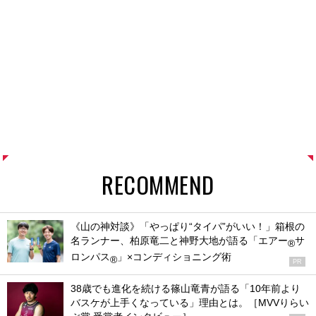
RECOMMEND
《山の神対談》「やっぱり“タイパ”がいい！」箱根の
名ランナー、柏原竜二と神野大地が語る「エアー
サ
®
ロンパス
」×コンディショニング術
®
PR
38歳でも進化を続ける篠山竜青が語る「10年前より
バスケが上手くなっている」理由とは。［MVVりらい