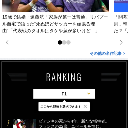
19歳で結婚・遠藤航「家族が第一は普通」リバプー
「開幕
ル自宅で語った“死ぬほどサッカーを頑張る理
到…韓
由”「代表戦のタオルはタケや薫が多いけど…」
た？「
その他の名作記事 >
RANKING
F1
×
ここから競技を選択できます
最新
24時間
週間
ビアンキの死から4年、新たな犠牲者。
フランスの22歳、ユベールを悼む。