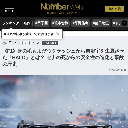
有料会員
毎日6時・11時・17時更新
ランキング
名作
#甲子園
#張本智和
#平野佳寿
#前田悠伍
#ドジャ
〉
×
今人気の記事が競技ごとに探せます
モータースポーツ
F1
F1ピットストップ
BACK NUMBER
《F1》身の毛もよだつクラッシュから周冠宇を生還させ
た「HALO」とは？ セナの死からの安全性の進化と事故
の歴史
2022/07/21 17:00