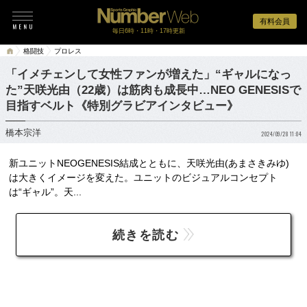
有料会員
毎日6時・11時・17時更新
格闘技
プロレス
「イメチェンして女性ファンが増えた」“ギャルになっ
た”天咲光由（22歳）は筋肉も成長中…NEO GENESISで
目指すベルト《特別グラビアインタビュー》
橋本宗洋
2024/09/28 11:04
新ユニットNEOGENESIS結成とともに、天咲光由(あまさきみゆ)
は大きくイメージを変えた。ユニットのビジュアルコンセプト
は“ギャル”。天...
続きを読む