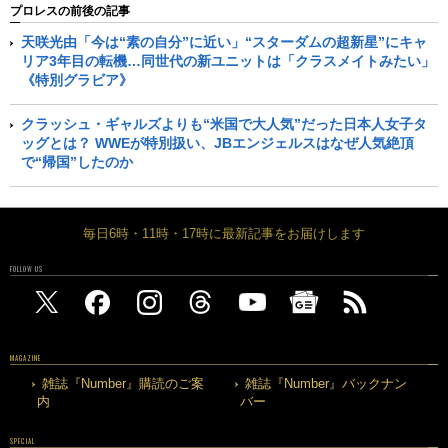
プロレスの前後の記事
天咲光由「今は“素の自分”に近い」“スターダムの超新星”にキャ
リア3年目の転機…同世代の新ユニットは「クラスメイトみたい」
《特別グラビア》
クラッシュ・ギャルズよりも“米国で大人気”だった日本人女子タ
ッグとは？ WWEが特別扱い、JBエンジェルスはなぜ人気絶頂
で“帰国”したのか
毎日6時・11時・17時に最新記事をお届けします
FOLLOW US
MAGAZINE
雑誌『Number』購読のご案
雑誌『Number』バックナン
内
バー
SPECIAL