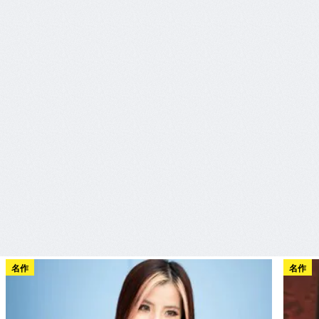
名作
名作