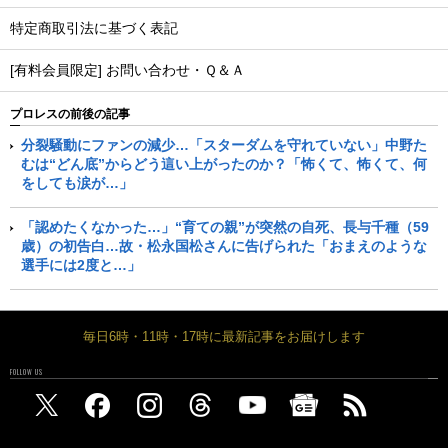
特定商取引法に基づく表記
[有料会員限定] お問い合わせ・Ｑ＆Ａ
プロレスの前後の記事
分裂騒動にファンの減少…「スターダムを守れていない」中野た
むは“どん底”からどう這い上がったのか？「怖くて、怖くて、何
をしても涙が…」
「認めたくなかった…」“育ての親”が突然の自死、長与千種（59
歳）の初告白…故・松永国松さんに告げられた「おまえのような
選手には2度と…」
毎日6時・11時・17時に最新記事をお届けします
FOLLOW US