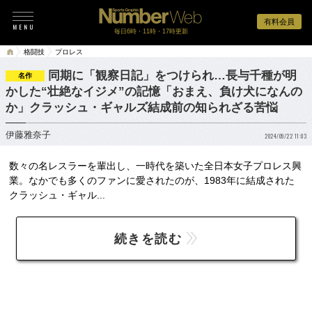
有料会員
毎日6時・11時・17時更新
格闘技
プロレス
同期に「観察日記」をつけられ…長与千種が明
名作
かした“壮絶なイジメ”の記憶「おまえ、負け犬になんの
か」クラッシュ・ギャルズ結成前の知られざる苦悩
伊藤雅奈子
2024/09/22 11:03
数々の名レスラーを輩出し、一時代を築いた全日本女子プロレス興
業。なかでも多くのファンに愛されたのが、1983年に結成された
クラッシュ・ギャル...
続きを読む