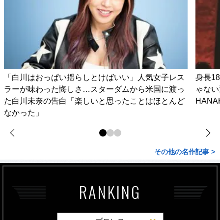
「白川はおっぱい揺らしとけばいい」人気女子レス
身長1
ラーが味わった悔しさ…スターダムから米国に渡っ
ゃない
た白川未奈の告白「楽しいと思ったことはほとんど
HAN
なかった」
その他の名作記事 >
RANKING