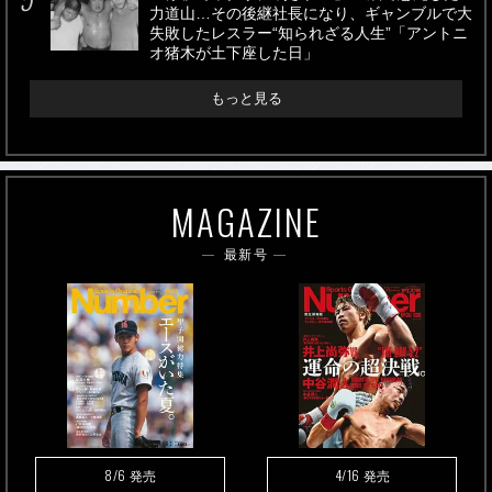
力道山…その後継社長になり、ギャンブルで大
失敗したレスラー“知られざる人生”「アントニ
オ猪木が土下座した日」
もっと見る
MAGAZINE
最新号
8/6
4/16
発売
発売