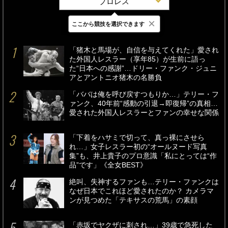
プロレス
×
ここから競技を選択できます
最新
24時間
週間
「猪木と馬場が、自信を与えてくれた」愛され
た外国人レスラー（享年85）が生前に語っ
た“日本への感謝”…ドリー・ファンク・ジュニ
アとアントニオ猪木の名勝負
「ババは俺を呼び戻すつもりか…」テリー・フ
ァンク、40年前“感動の引退→即復帰”の真相…
愛された外国人レスラーとファンの幸せな関係
「下着をハサミで切って、真っ裸にさせら
れ…」女子レスラー初の“オールヌード写真
集”も、井上貴子のプロ意識「私にとっては“作
品”です」《全女BEST》
絶叫、失神するファンも…テリー・ファンクは
なぜ日本でこれほど愛されたのか？ カメラマ
ンが見つめた「テキサスの荒馬」の素顔
「赤坂でヤクザに刺され…」39歳で急死した