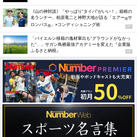
《山の神対談》「やっぱり“タイパ”がいい！」箱根の
名ランナー、柏原竜二と神野大地が語る「エアー
サ
®
ロンパス
」×コンディショニング術
®
PR
「バイエルン移籍の逸材輩出も“グラウンドがなかっ
た”…」サガン鳥栖最強アカデミーを変えた『企業版
ふるさと納税』
PR