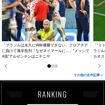
「ブラジルは永久にW杯優勝できない」クロアチア
「“ミ
に負けて激辛批判「なぜネイマールに…」“メッシで
ラジル
4強”アルゼンチンはニヤニヤ
カオス
その他の名作記事 >
RANKING