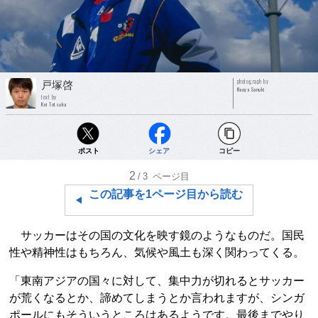
photograph by
戸塚啓
Naoya Sanuki
text by
Kei Totsuka
ポスト
シェア
コピー
2
/3
ページ目
この記事を1ページ目から読む
サッカーはその国の文化を映す鏡のようなものだ。国民
性や精神性はもちろん、気候や風土も深く関わってくる。
「東南アジアの国々に対して、集中力が切れるとサッカー
が荒くなるとか、諦めてしまうとか言われますが、シンガ
ポールにもそういうところはあるようです。最後までやり