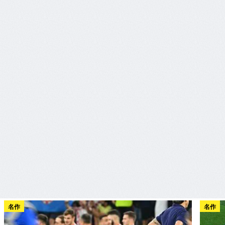
名作
名作