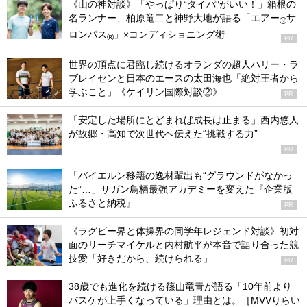
《山の神対談》「やっぱり“タイパ”がいい！」箱根の
名ランナー、柏原竜二と神野大地が語る「エアー
サ
®
ロンパス
」×コンディショニング術
®
PR
世界の頂点に君臨し続けるオランダの超人ハリー・ラ
ブレイセンと日本のエースの太田海也「絶対王者から
学ぶこと」《ケイリン国際対談②》
PR
「安定した場所にとどまれば成長は止まる」西内悠人
が故郷・高知で次世代へ伝えた“挑戦する力”
PR
「バイエルン移籍の逸材輩出も“グラウンドがなかっ
た”…」サガン鳥栖最強アカデミーを変えた『企業版
ふるさと納税』
PR
《ラグビー界と体操界の同学年レジェンド対談》初対
面のリーチマイケルと内村航平が本音で語り合った競
技愛「好きだから、続けられる」
PR
38歳でも進化を続ける篠山竜青が語る「10年前より
バスケが上手くなっている」理由とは。［MVVりらい