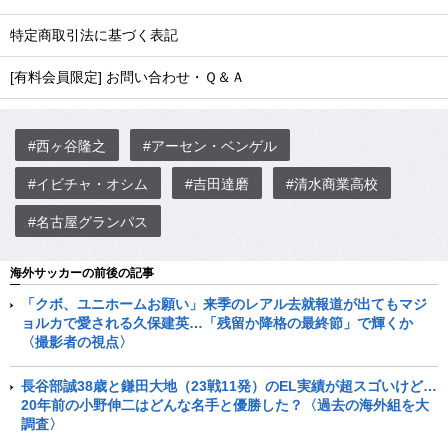
特定商取引法に基づく表記
[有料会員限定] お問い合わせ・Ｑ＆Ａ
#西ヶ谷隆之
#アーセン・ベンゲル
#イビチャ・オシム
#吉田達磨
#清水商業高校
#名古屋グランパス
海外サッカーの前後の記事
「クボ、ユニホームお願い」来季のレアル去就報道が出てもマジ
ョルカで愛される久保建英…「残留か降格の最終節」で輝くか
〈撮影者の視点〉
長谷部誠38歳と鎌田大地（23戦11発）のEL実績が超スゴいけど…
20年前の小野伸二はどんな名手と優勝した？〈過去の海外組を大
調査〉