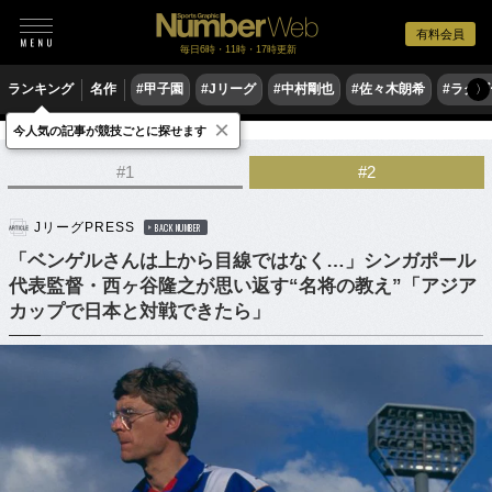
有料会員
毎日6時・11時・17時更新
ランキング
名作
#甲子園
#Jリーグ
#中村剛也
#佐々木朗希
#ラグ
〉
×
今人気の記事が競技ごとに探せます
サッカー
海外サッカー
#1
#2
JリーグPRESS
BACK NUMBER
「ベンゲルさんは上から目線ではなく…」シンガポール
代表監督・西ヶ谷隆之が思い返す“名将の教え”「アジア
カップで日本と対戦できたら」