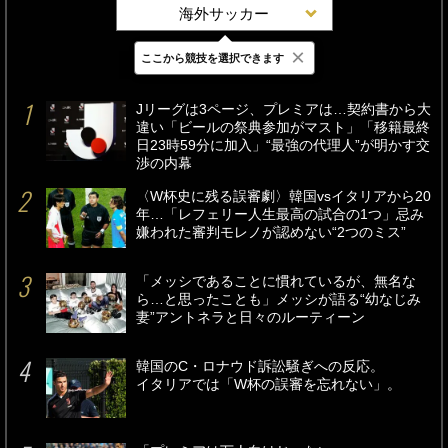
海外サッカー
×
ここから競技を選択できます
最新
24時間
週間
Jリーグは3ページ、プレミアは…契約書から大
違い「ビールの祭典参加がマスト」「移籍最終
日23時59分に加入」“最強の代理人”が明かす交
渉の内幕
〈W杯史に残る誤審劇〉韓国vsイタリアから20
年…「レフェリー人生最高の試合の1つ」忌み
嫌われた審判モレノが認めない“2つのミス”
「メッシであることに慣れているが、無名な
ら…と思ったことも」メッシが語る“幼なじみ
妻”アントネラと日々のルーティーン
韓国のC・ロナウド訴訟騒ぎへの反応。
イタリアでは「W杯の誤審を忘れない」。