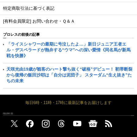
特定商取引法に基づく表記
[有料会員限定] お問い合わせ・Ｑ＆Ａ
プロレスの前後の記事
「ライスシャワーの最期に号泣したよ…」新日ジュニア王者エ
ル・デスペラードが熱弁する“ウマ”への深い愛情《同名馬が新馬
戦を快勝》
天咲光由19歳が観客のハート撃ち抜く“破格”デビュー！ 靭帯断裂
から復帰の飯田沙耶は「自分は泥団子」 スターダム“生え抜き”た
ちの未来
毎日6時・11時・17時に最新記事をお届けします
FOLLOW US