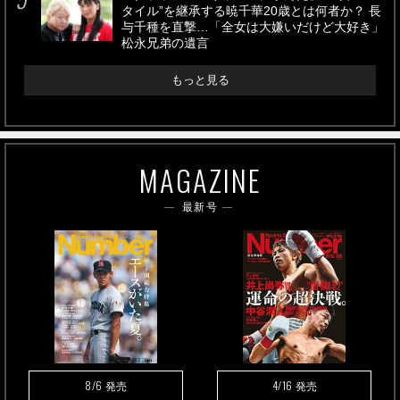
タイル”を継承する暁千華20歳とは何者か？ 長
与千種を直撃…「全女は大嫌いだけど大好き」
松永兄弟の遺言
もっと見る
MAGAZINE
最新号
8/6
4/16
発売
発売