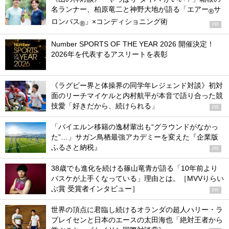
名ランナー、柏原竜二と神野大地が語る「エアー
サ
®
ロンパス
」×コンディショニング術
®
PR
Number SPORTS OF THE YEAR 2026 開催決定！
2026年を代表するアスリートを表彰
《ラグビー界と体操界の同学年レジェンド対談》初対
面のリーチマイケルと内村航平が本音で語り合った競
技愛「好きだから、続けられる」
PR
「バイエルン移籍の逸材輩出も“グラウンドがなかっ
た”…」サガン鳥栖最強アカデミーを変えた『企業版
ふるさと納税』
PR
38歳でも進化を続ける篠山竜青が語る「10年前より
バスケが上手くなっている」理由とは。［MVVりらい
ぶ賞 受賞者インタビュー］
PR
世界の頂点に君臨し続けるオランダの超人ハリー・ラ
ブレイセンと日本のエースの太田海也「絶対王者から