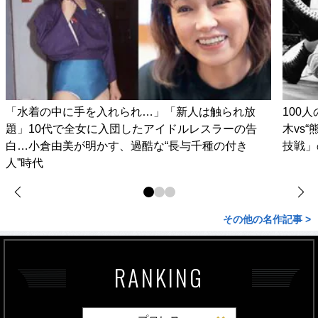
「水着の中に手を入れられ…」「新人は触られ放
100
題」10代で全女に入団したアイドルレスラーの告
木vs
白…小倉由美が明かす、過酷な“長与千種の付き
技戦」
人”時代
その他の名作記事 >
RANKING