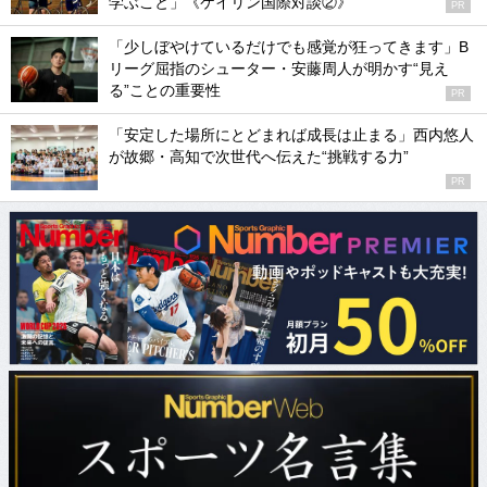
学ぶこと」《ケイリン国際対談②》
PR
「少しぼやけているだけでも感覚が狂ってきます」B
リーグ屈指のシューター・安藤周人が明かす“見え
る”ことの重要性
PR
「安定した場所にとどまれば成長は止まる」西内悠人
が故郷・高知で次世代へ伝えた“挑戦する力”
PR