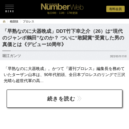
有料会員
毎日6時・11時・17時更新
格闘技
プロレス
「早熟なのに大器晩成」DDT竹下幸之介（26）は“現代
のジャンボ鶴田”なのか？ ついに“敢闘賞”受賞した男の
真価とは《デビュー10周年》
堀江ガンツ
2022/03/19 17:01
「早熟なのに大器晩成」。かつて『週刊プロレス』編集長を務めて
いたターザン山本は、90年代初頭、全日本プロレスのリングで三沢
光晴ら超世代軍の高...
続きを読む