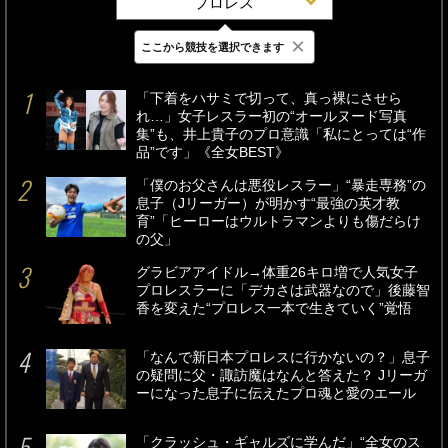
プロレス
×
ここから競技を選択できます
最新
24時間
週間
「下着をハサミで切って、真っ裸にさせら
れ…」女子レスラー初の“オールヌード写真
集”も、井上貴子のプロ意識「私にとっては“作
品”です」《全女BEST》
「僕のお父さんは悪役レスラー」“暴走専務”の
息子（Jリーガー）が明かす“最強の英才教
育”「ヒーローはウルトラマンよりも傷だらけ
の父」
グラビアアイドル→体重26キロ増で人気女子
プロレスラーに「デカさは武器なので」後藤智
香を変えた“プロレス一本で生きていく”覚悟
「なんで新日本プロレスに行かないの？」息子
の疑問に父・諏訪魔はなんと答えた？ Jリーガ
ーになった息子に伝えたプロ魂と愛のエール
「クラッシュ・ギャルズに学んだ」“全女のス