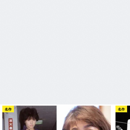
名作
名作