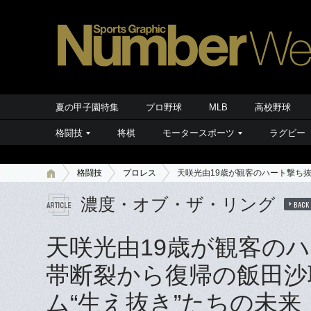
夏の甲子園特集
プロ野球
MLB
高校野球
格闘技
将棋
モータースポーツ
ラグビー
格闘技
プロレス
天咲光由19歳が観客のハート撃ち抜
濃度・オブ・ザ・リング
BACK
天咲光由19歳が観客のハ
帯断裂から復帰の飯田沙
ム“生え抜き”たちの未来