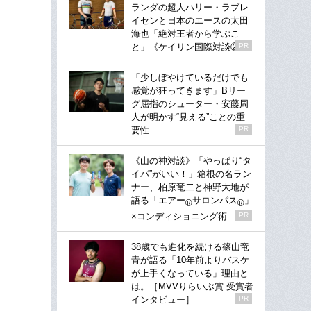
ランダの超人ハリー・ラブレ
イセンと日本のエースの太田
海也「絶対王者から学ぶこ
と」《ケイリン国際対談②》
PR
「少しぼやけているだけでも
感覚が狂ってきます」Bリー
グ屈指のシューター・安藤周
人が明かす“見える”ことの重
要性
PR
《山の神対談》「やっぱり“タ
イパ”がいい！」箱根の名ラン
ナー、柏原竜二と神野大地が
語る「エアー
サロンパス
」
®
®
×コンディショニング術
PR
38歳でも進化を続ける篠山竜
青が語る「10年前よりバスケ
が上手くなっている」理由と
は。［MVVりらいぶ賞 受賞者
インタビュー］
PR