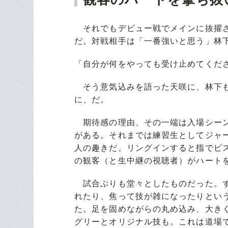
それでもデビュー戦でメインに抜擢さ
だ。対戦相手は「一番強いと思う」林
「自分が何をやっても受け止めてくだ
そう意気込みを語った天咲に、林下も
に、だ。
期待感の理由、その一端は入場シーン
がある。それまでは練習生としてジャ
人の趣きだ。リングインすると指でピ
の観客（と生中継の視聴者）がハート
試合ぶりも堂々としたものだった。ず
れたり、焦って技が雑になったりとい
た。足を固めながらの丸め込み、大き
グリーとオリジナル技も。これは道場