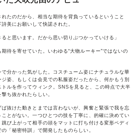
れたのだから、相当な期待を背負っているということ
下詩美にお願いして快諾された。
さると思います。だから思い切りぶつかっていける」
期待を寄せていた。いわゆる“大物ルーキー”ではないの
で分かった気がした。コスチューム姿にナチュラルな華
ージ姿、もしくは会見での私服姿だったから、何かもう別
ストルを作ってウィンク。SNSを見ると、この時点で大半
を撃ち抜かれたらしい。
ば抜けた動きとまでは言わないが、興奮と緊張で我を忘
うことがない。一つひとつの技を丁寧に、的確に決めてい
く跳び上がって相手の頭をマットに打ち付ける変形ペディ
での「秘密特訓」で開発したものらしい。