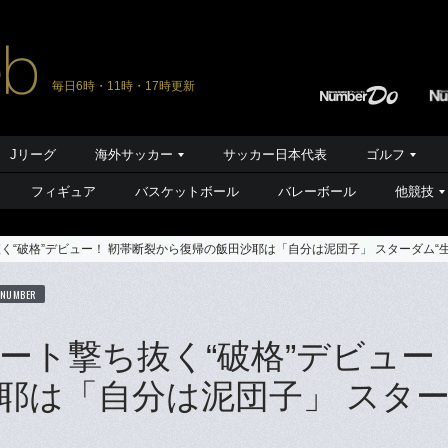
毎日6時・11時・17時更新
Jリーグ
海外サッカー
サッカー日本代表
ゴルフ
フィギュア
バスケットボール
バレーボール
他競技
く“破格”デビュー！ 靭帯断裂から復帰の飯田沙耶は「自分は泥団子」 スターダム“
 NUMBER
ート撃ち抜く“破格”デビュー
耶は「自分は泥団子」 スタ