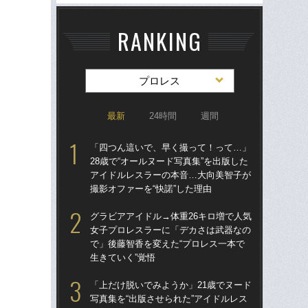
RANKING
プロレス
最新
24時間
週間
「四つん這いで、早く撮って！って…」
グラ
28歳で“オールヌード写真集”を出版した
女
アイドルレスラーの本音…大向美智子が
で」
撮影オファーを“快諾”した理由
生き
グラビアアイドル→体重26キロ増で人気
「
女子プロレスラーに「デカさは武器なの
られ
で」後藤智香を変えた“プロレス一本で
ド写
生きていく”覚悟
にと
「上だけ脱いでみようか」21歳でヌード
「
写真集を“出版させられた”アイドルレス
28