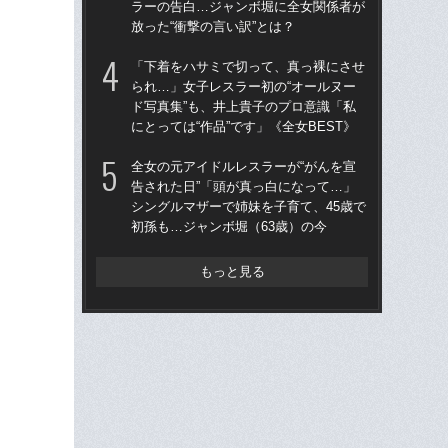
ラーの告白…ジャンボ堀に全女関係者が
ア
放った“衝撃の言い訳”とは？
撮影
「下着をハサミで切って、真っ裸にさせ
「ク
られ…」女子レスラー初の“オールヌー
女の
ド写真集”も、井上貴子のプロ意識「私
は何
にとっては“作品”です」《全女BEST》
大
全女の元アイドルレスラーが“がんを宣
「上
告された日”「頭が真っ白になって…」
写真
シングルマザーで姉妹を子育て、45歳で
ラ
初孫も…ジャンボ堀（63歳）の今
放っ
もっと見る