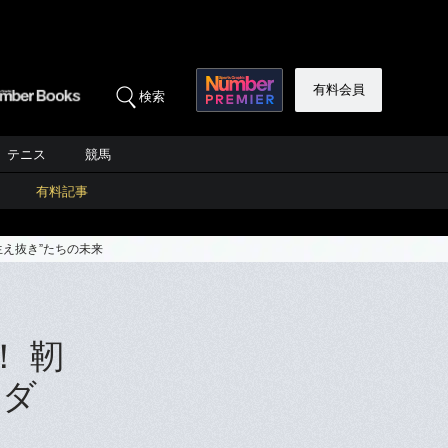
有料会員
検索
テニス
競馬
有料記事
生え抜き”たちの未来
！ 靭
ーダ