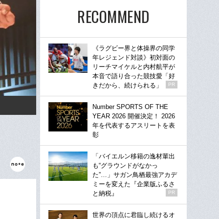
RECOMMEND
《ラグビー界と体操界の同学
年レジェンド対談》初対面の
リーチマイケルと内村航平が
本音で語り合った競技愛「好
きだから、続けられる」
PR
Number SPORTS OF THE
YEAR 2026 開催決定！ 2026
年を代表するアスリートを表
彰
「バイエルン移籍の逸材輩出
も“グラウンドがなかっ
た”…」サガン鳥栖最強アカデ
ミーを変えた『企業版ふるさ
と納税』
PR
世界の頂点に君臨し続けるオ