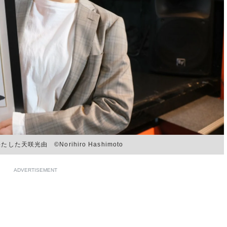
天咲光由 ©Norihiro Hashimoto
ADVERTISEMENT