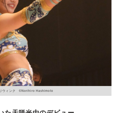
 ©Norihiro Hashimoto
いた天咲光由のデビュー