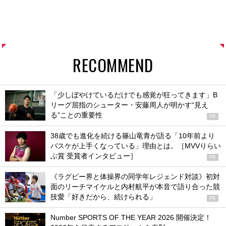
RECOMMEND
「少しぼやけているだけでも感覚が狂ってきます」B
リーグ屈指のシューター・安藤周人が明かす“見え
る”ことの重要性
PR
38歳でも進化を続ける篠山竜青が語る「10年前より
バスケが上手くなっている」理由とは。［MVVりらい
ぶ賞 受賞者インタビュー］
PR
《ラグビー界と体操界の同学年レジェンド対談》初対
面のリーチマイケルと内村航平が本音で語り合った競
技愛「好きだから、続けられる」
PR
Number SPORTS OF THE YEAR 2026 開催決定！