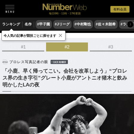
有料会員
毎日6時・11時・17時更新
ランキング
名作
#甲子園
#Jリーグ
#中村剛也
#佐々木朗希
#ラグ
〉
×
今人気の記事が競技ごとに探せます
格闘技
プロレス
#1
#2
#3
プロレス写真記者の眼
BACK NUMBER
「小鹿、早く帰ってこい。会社を改革しよう」“プロレ
ス界の生き字引”グレート小鹿がアントニオ猪木と飲み
明かしたLAの夜