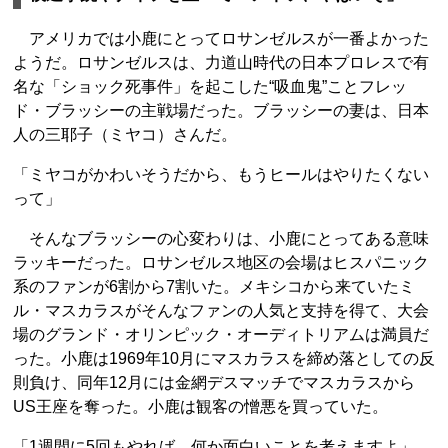
アメリカでは小鹿にとってロサンゼルスが一番よかった
ようだ。ロサンゼルスは、力道山時代の日本プロレスで有
名な「ショック死事件」を起こした“吸血鬼”ことフレッ
ド・ブラッシーの主戦場だった。ブラッシーの妻は、日本
人の三耶子（ミヤコ）さんだ。
「ミヤコがかわいそうだから、もうヒールはやりたくない
って」
そんなブラッシーの心変わりは、小鹿にとってある意味
ラッキーだった。ロサンゼルス地区の会場はヒスパニック
系のファンが6割から7割いた。メキシコから来ていたミ
ル・マスカラスがそんなファンの人気と支持を得て、大会
場のグランド・オリンピック・オーディトリアムは満員だ
った。小鹿は1969年10月にマスカラスを締め落としての反
則負け、同年12月には金網デスマッチでマスカラスから
US王座を奪った。小鹿は観客の憎悪を買っていた。
「1週間に5回もやれば、何か面白いことを考えますよ」