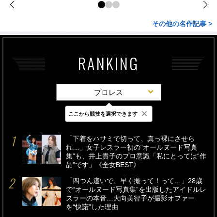
その他の名作記事 >
RANKING
プロレス
×
ここから競技を選択できます
最新
24時間
週間
「下着をハサミで切って、真っ裸にさせら
れ…」女子レスラー初の“オールヌード写真
集”も、井上貴子のプロ意識「私にとっては“作
品”です」《全女BEST》
「四つん這いで、早く撮って！って…」28歳
で“オールヌード写真集”を出版したアイドルレ
スラーの本音…大向美智子が撮影オファー
を“快諾”した理由