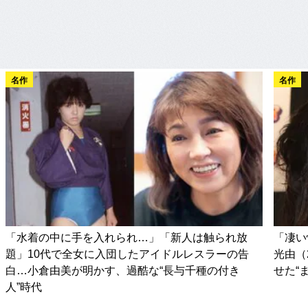
名作
名作
「水着の中に手を入れられ…」「新人は触られ放
「凄い
題」10代で全女に入団したアイドルレスラーの告
光由（
白…小倉由美が明かす、過酷な“長与千種の付き
せた“
人”時代