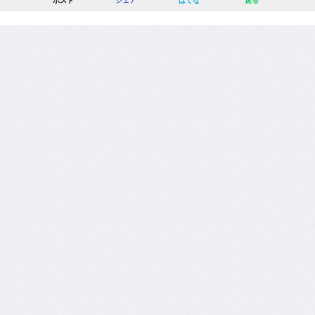
ポスト
シェア
はてな
送る