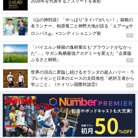
2026年を代表するアスリートを表彰
《山の神対談》「やっぱり“タイパ”がいい！」箱根の
名ランナー、柏原竜二と神野大地が語る「エアー
サ
®
ロンパス
」×コンディショニング術
®
PR
「バイエルン移籍の逸材輩出も“グラウンドがなかっ
た”…」サガン鳥栖最強アカデミーを変えた『企業版
ふるさと納税』
PR
世界の頂点に君臨し続けるオランダの超人ハリー・ラ
ブレイセンと日本のエースの太田海也「絶対王者から
学ぶこと」《ケイリン国際対談②》
PR