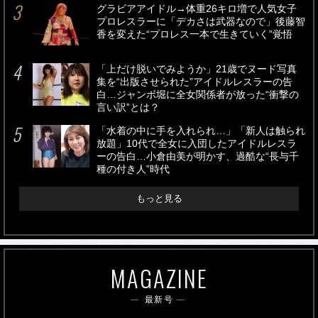
グラビアアイドル→体重26キロ増で人気女子
プロレスラーに「デカさは武器なので」後藤智
香を変えた“プロレス一本で生きていく”覚悟
「上だけ脱いでみようか」21歳でヌード写真
集を“出版させられた”アイドルレスラーの告
白…ジャンボ堀に全女関係者が放った“衝撃の
言い訳”とは？
「水着の中に手を入れられ…」「新人は触られ
放題」10代で全女に入団したアイドルレスラ
ーの告白…小倉由美が明かす、過酷な“長与千
種の付き人”時代
もっと見る
MAGAZINE
最新号