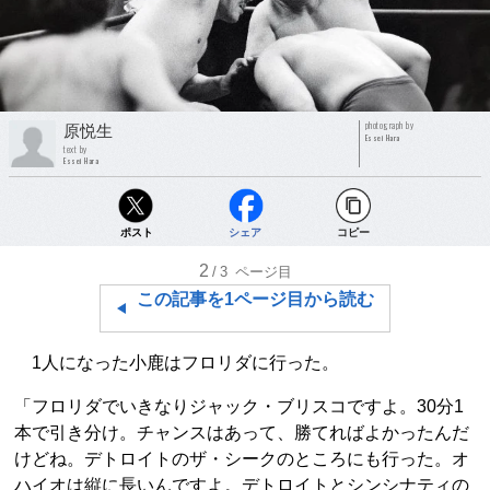
photograph by
原悦生
Essei Hara
text by
Essei Hara
ポスト
シェア
コピー
2
/3
ページ目
この記事を1ページ目から読む
1人になった小鹿はフロリダに行った。
「フロリダでいきなりジャック・ブリスコですよ。30分1
本で引き分け。チャンスはあって、勝てればよかったんだ
けどね。デトロイトのザ・シークのところにも行った。オ
ハイオは縦に長いんですよ。デトロイトとシンシナティの