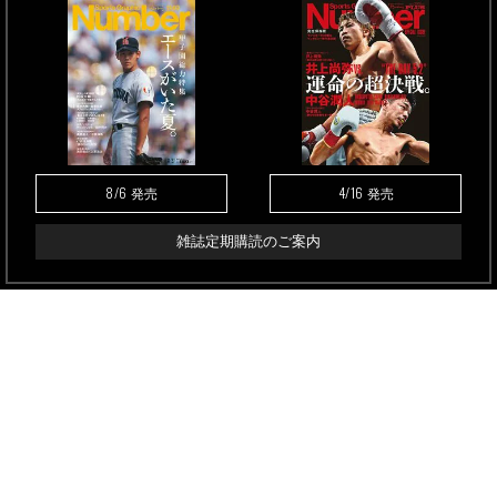
8/6
4/16
発売
発売
雑誌定期購読のご案内