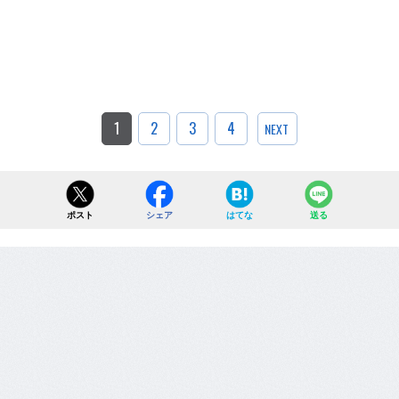
1
2
3
4
NEXT
ポスト
シェア
はてな
送る