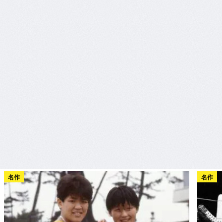
名作
名作