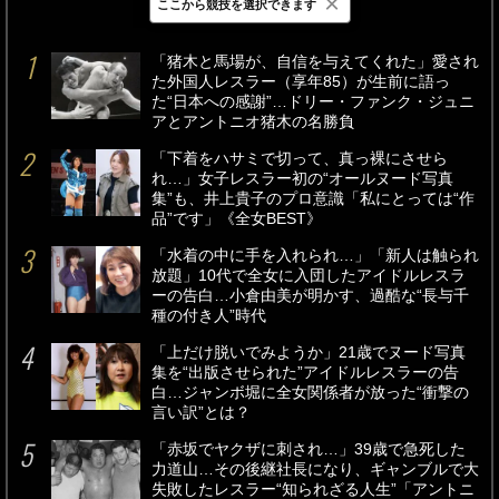
×
ここから競技を選択できます
最新
24時間
週間
「猪木と馬場が、自信を与えてくれた」愛され
た外国人レスラー（享年85）が生前に語っ
た“日本への感謝”…ドリー・ファンク・ジュニ
アとアントニオ猪木の名勝負
「下着をハサミで切って、真っ裸にさせら
れ…」女子レスラー初の“オールヌード写真
集”も、井上貴子のプロ意識「私にとっては“作
品”です」《全女BEST》
「水着の中に手を入れられ…」「新人は触られ
放題」10代で全女に入団したアイドルレスラ
ーの告白…小倉由美が明かす、過酷な“長与千
種の付き人”時代
「上だけ脱いでみようか」21歳でヌード写真
集を“出版させられた”アイドルレスラーの告
白…ジャンボ堀に全女関係者が放った“衝撃の
言い訳”とは？
「赤坂でヤクザに刺され…」39歳で急死した
力道山…その後継社長になり、ギャンブルで大
失敗したレスラー“知られざる人生”「アントニ