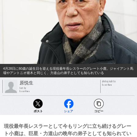
4月28日に80歳の誕生日を迎える現役最年長レスラーのグレート小鹿。ジャイアント馬
場やアントニオ猪木と同じく、力道山の弟子としても知られている
photograph by
原悦生
Essei Hara
text by
Essei Hara
ポスト
シェア
コピー
現役最年長レスラーとして今もリングに立ち続けるグレー
ト小鹿は、巨星・力道山の晩年の弟子としても知られてい