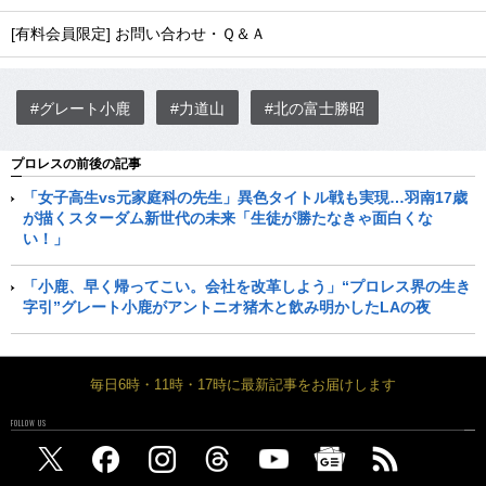
[有料会員限定] お問い合わせ・Ｑ＆Ａ
#グレート小鹿
#力道山
#北の富士勝昭
プロレスの前後の記事
「女子高生vs元家庭科の先生」異色タイトル戦も実現…羽南17歳
が描くスターダム新世代の未来「生徒が勝たなきゃ面白くな
い！」
「小鹿、早く帰ってこい。会社を改革しよう」“プロレス界の生き
字引”グレート小鹿がアントニオ猪木と飲み明かしたLAの夜
毎日6時・11時・17時に最新記事をお届けします
FOLLOW US