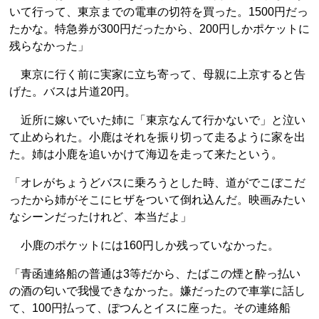
いて行って、東京までの電車の切符を買った。1500円だっ
たかな。特急券が300円だったから、200円しかポケットに
残らなかった」
東京に行く前に実家に立ち寄って、母親に上京すると告
げた。バスは片道20円。
近所に嫁いでいた姉に「東京なんて行かないで」と泣い
て止められた。小鹿はそれを振り切って走るように家を出
た。姉は小鹿を追いかけて海辺を走って来たという。
「オレがちょうどバスに乗ろうとした時、道がでこぼこだ
ったから姉がそこにヒザをついて倒れ込んだ。映画みたい
なシーンだったけれど、本当だよ」
小鹿のポケットには160円しか残っていなかった。
「青函連絡船の普通は3等だから、たばこの煙と酔っ払い
の酒の匂いで我慢できなかった。嫌だったので車掌に話し
て、100円払って、ぽつんとイスに座った。その連絡船