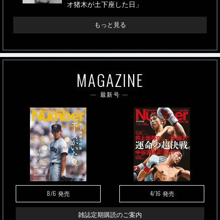
オ猪木が土下座した日」
もっと見る
MAGAZINE
最新号
8/6
4/16
発売
発売
雑誌定期購読のご案内