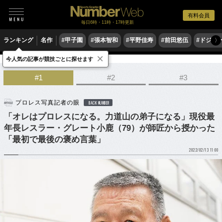
有料会員
毎日6時・11時・17時更新
ランキング
名作
#甲子園
#張本智和
#平野佳寿
#前田悠伍
#ドジャ
〉
×
今人気の記事が競技ごとに探せます
格闘技
プロレス
#1
#2
#3
プロレス写真記者の眼
BACK NUMBER
「オレはプロレスになる。力道山の弟子になる」現役最
年長レスラー・グレート小鹿（79）が師匠から授かった
「最初で最後の褒め言葉」
2022/02/13 11:00