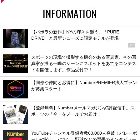
INFORMATION
【バボラの新作】NYの輝きを纏う。「PURE
DRIVE」と最新シューズに限定モデルが登場
PR
スポーツの現場で撮影する機会のある写真家、その写
真家が撮る一瞬のシーンにスポットをあてるコンテス
トを開催します。作品受付中！
【同僚や仲間とお得に】NumberPREMIER法人プラン
が募集スタート！
【登録無料】Numberメールマガジン好評配信中。ス
ポーツの「今」をメールでお届け！
YouTubeチャンネル登録者数60,000人突破！バレーボ
ールや陸上、バスケ、野球などの選手のインタビュー