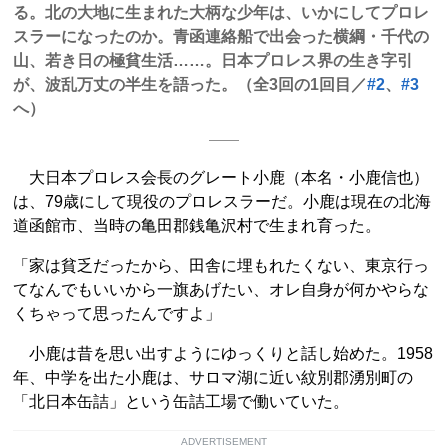
る。北の大地に生まれた大柄な少年は、いかにしてプロレ
スラーになったのか。青函連絡船で出会った横綱・千代の
山、若き日の極貧生活……。日本プロレス界の生き字引
が、波乱万丈の半生を語った。（全3回の1回目／
#2
、
#3
へ）
大日本プロレス会長のグレート小鹿（本名・小鹿信也）
は、79歳にして現役のプロレスラーだ。小鹿は現在の北海
道函館市、当時の亀田郡銭亀沢村で生まれ育った。
「家は貧乏だったから、田舎に埋もれたくない、東京行っ
てなんでもいいから一旗あげたい、オレ自身が何かやらな
くちゃって思ったんですよ」
小鹿は昔を思い出すようにゆっくりと話し始めた。1958
年、中学を出た小鹿は、サロマ湖に近い紋別郡湧別町の
「北日本缶詰」という缶詰工場で働いていた。
ADVERTISEMENT