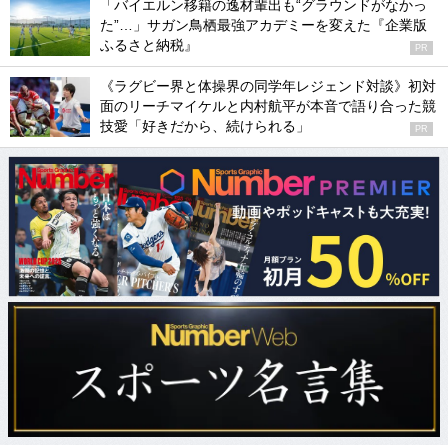
「バイエルン移籍の逸材輩出も“グラウンドがなかっ
た”…」サガン鳥栖最強アカデミーを変えた『企業版
ふるさと納税』
PR
《ラグビー界と体操界の同学年レジェンド対談》初対
面のリーチマイケルと内村航平が本音で語り合った競
技愛「好きだから、続けられる」
PR