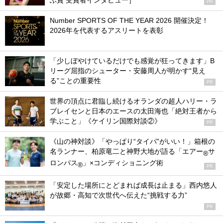
ぶ賞 受賞者インタビュー］
PR
Number SPORTS OF THE YEAR 2026 開催決定！
2026年を代表するアスリートを表彰
「少しぼやけているだけでも感覚が狂ってきます」B
リーグ屈指のシューター・安藤周人が明かす“見え
る”ことの重要性
PR
世界の頂点に君臨し続けるオランダの超人ハリー・ラ
ブレイセンと日本のエースの太田海也「絶対王者から
学ぶこと」《ケイリン国際対談②》
PR
《山の神対談》「やっぱり“タイパ”がいい！」箱根の
名ランナー、柏原竜二と神野大地が語る「エアー
サ
®
ロンパス
」×コンディショニング術
®
PR
「安定した場所にとどまれば成長は止まる」西内悠人
が故郷・高知で次世代へ伝えた“挑戦する力”
PR