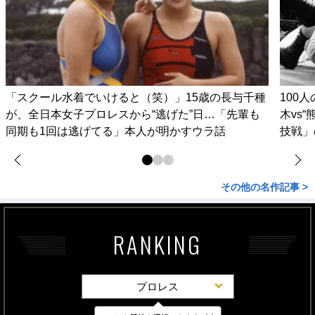
「スクール水着でいけると（笑）」15歳の長与千種
100
が、全日本女子プロレスから“逃げた”日…「先輩も
木vs
同期も1回は逃げてる」本人が明かすウラ話
技戦」
その他の名作記事 >
RANKING
プロレス