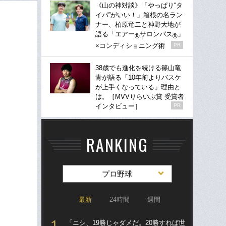
《山の神対談》「やっぱり“タ
イパ”がいい！」箱根の名ラン
ナー、柏原竜二と神野大地が
語る「エアー
サロンパス
」
®
®
×コンディショニング術
PR
38歳でも進化を続ける篠山竜
青が語る「10年前よりバスケ
が上手くなっている」理由と
は。［MVVりらいぶ賞 受賞者
インタビュー］
PR
RANKING
プロ野球
最新
24時間
週間
「ニシ、19勝じゃダメだ。20勝すれば世
「