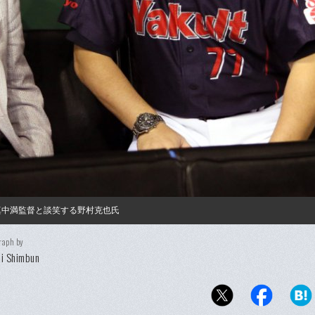
真中満監督と談笑する野村克也氏
raph by
i Shimbun