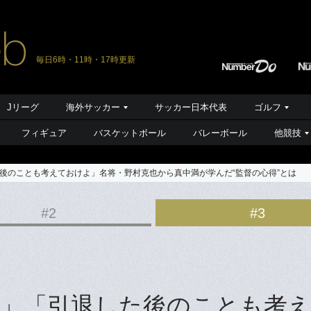
毎日6時・11時・17時更新
Jリーグ
海外サッカー
サッカー日本代表
ゴルフ
フィギュア
バスケットボール
バレーボール
他競技
後のことも考えておけよ」名将・野村克也から真中満が学んだ“監督の心得”とは
#2
#3
」「引退した後のことも考