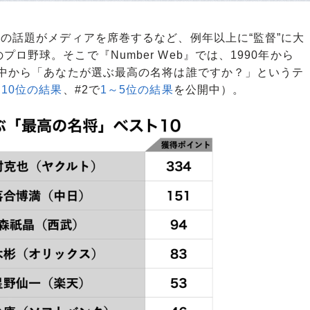
の話題がメディアを席巻するなど、例年以上に“監督”に大
ロ野球。そこで『Number Web』では、1990年から
の中から「あなたが選ぶ最高の名将は誰ですか？」というテ
～10位の結果
、#2で
1～5位の結果
を公開中）。