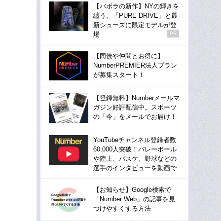
【バボラの新作】NYの輝きを
纏う。「PURE DRIVE」と最
新シューズに限定モデルが登
場
PR
【同僚や仲間とお得に】
NumberPREMIER法人プラン
が募集スタート！
【登録無料】Numberメールマ
ガジン好評配信中。スポーツ
の「今」をメールでお届け！
YouTubeチャンネル登録者数
60,000人突破！バレーボール
や陸上、バスケ、野球などの
選手のインタビューを動画で
【お知らせ】Google検索で
「Number Web」の記事を見
つけやすくする方法