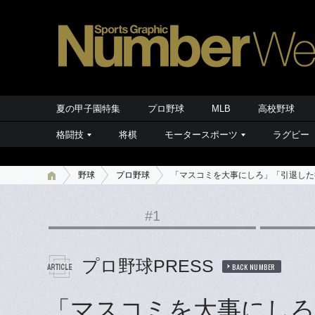
夏の甲子園特集
プロ野球
MLB
高校野球
格闘技
将棋
モータースポーツ
ラグビー
野球
プロ野球
「マスコミを大事にしろ」「引退した
#1
プロ野球PRESS
BACK NUMBER
「マスコミを大事にしろ