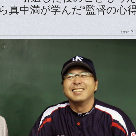
ら真中満が学んだ“監督の心得
20
posted