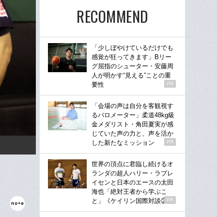
RECOMMEND
「少しぼやけているだけでも
感覚が狂ってきます」Bリー
グ屈指のシューター・安藤周
人が明かす“見える”ことの重
要性
PR
「会場の声は自分を客観視す
るバロメーター」柔道48kg級
金メダリスト・角田夏実が感
じていた声の力と、声を活か
した新たなミッション
PR
世界の頂点に君臨し続けるオ
ランダの超人ハリー・ラブレ
イセンと日本のエースの太田
海也「絶対王者から学ぶこ
と」《ケイリン国際対談②》
PR