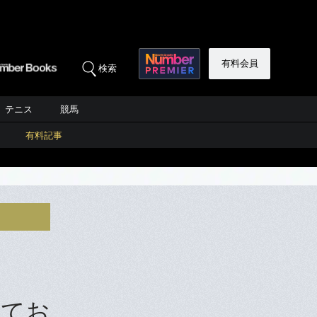
有料会員
検索
テニス
競馬
有料記事
えてお