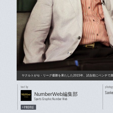
ヤクルトがセ・リーグ優勝を果たした2015年、試合前にベンチで
text by
photog
Sanke
NumberWeb編集部
Sports Graphic Number Web
PROFILE