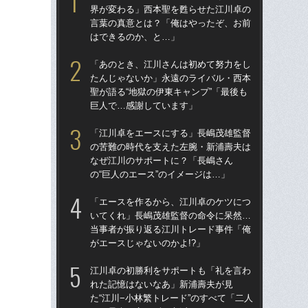
界が変わる」西本聖を甦らせた江川卓の
た
言葉の真意とは？「俺はやったぞ、お前
聖が
はできるのか、と…」
巨
「あのとき、江川さんは初めて努力をし
「
たんじゃないか」永遠のライバル・西本
た“
聖が語る“地獄の伊東キャンプ”「最後も
貞治
巨人で…感謝しています」
人生
「江川卓をエースにする」長嶋茂雄監督
「ニ
の苦難の時代を支えた左腕・新浦壽夫は
界
なぜ江川のサポートに？「長嶋さん
言
の“巨人のエース”のイメージは…」
は
「エースを作るから、江川卓のケツにつ
「
いてくれ」長嶋茂雄監督の命令に呆然…
任
当事者が振り返る江川トレード事件「俺
初の
がエースじゃないのかよ!?」
「
江川卓の初勝利をサポートも「礼を言わ
江
れた記憶はないなあ」新浦壽夫が見
れ
た“江川−小林繁トレード”のすべて「二人
た“