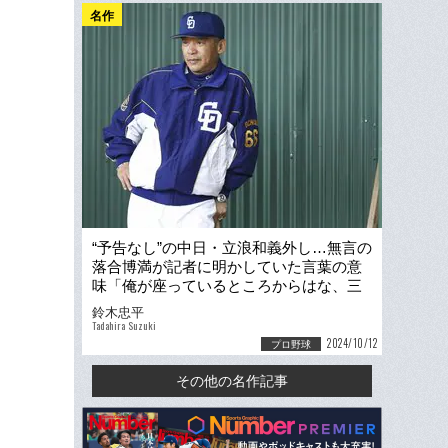
名作
“予告なし”の中日・立浪和義外し…無言の
落合博満が記者に明かしていた言葉の意
味「俺が座っているところからはな、三
遊間がよく見えるんだよ」
鈴木忠平
Tadahira Suzuki
2024/10/12
プロ野球
その他の名作記事