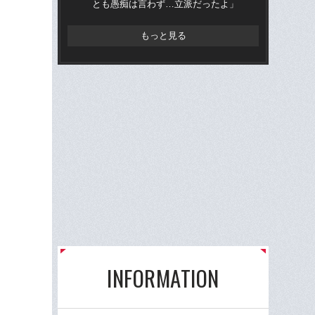
とも愚痴は言わず…立派だったよ」
と
もっと見る
INFORMATION