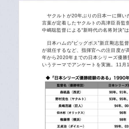
ヤクルトが20年ぶりの日本一に輝いた
言葉が定着したヤクルトの高津臣吾監
中嶋聡監督による“新時代の名将対決”
日本ハムの“ビッグボス”新庄剛志監
が就任するなど、指揮官への注目度が高ま
年から2020年までの日本シリーズ優
いうテーマでアンケートを実施。11月1