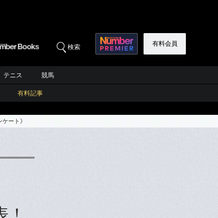
有料会員
検索
テニス
競馬
有料記事
ンケート》
表！