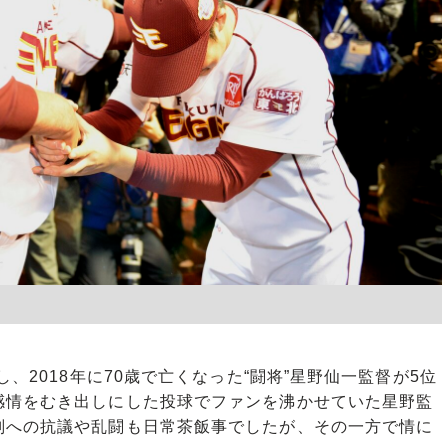
、2018年に70歳で亡くなった“闘将”星野仙一監督が5位
感情をむき出しにした投球でファンを沸かせていた星野監
判への抗議や乱闘も日常茶飯事でしたが、その一方で情に