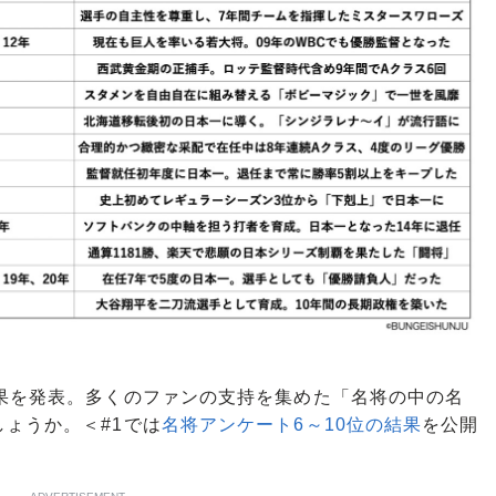
果を発表。多くのファンの支持を集めた「名将の中の名
ょうか。＜#1では
名将アンケート6～10位の結果
を公開