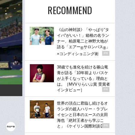
RECOMMEND
《山の神対談》「やっぱり“タ
イパ”がいい！」箱根の名ラン
ナー、柏原竜二と神野大地が
語る「エアー
サロンパス
」
®
®
×コンディショニング術
PR
38歳でも進化を続ける篠山竜
青が語る「10年前よりバスケ
が上手くなっている」理由と
は。［MVVりらいぶ賞 受賞者
インタビュー］
PR
世界の頂点に君臨し続けるオ
ランダの超人ハリー・ラブレ
イセンと日本のエースの太田
海也「絶対王者から学ぶこ
と」《ケイリン国際対談②》
PR