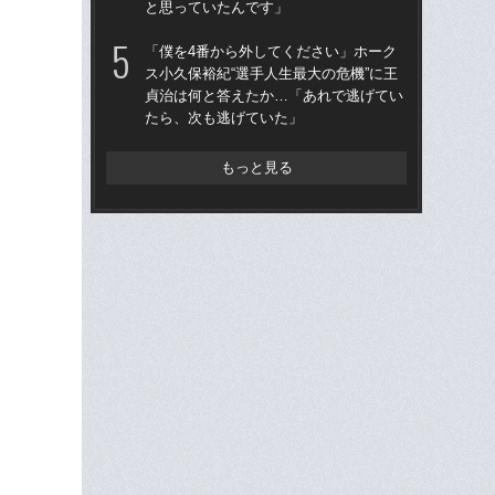
と思っていたんです」
治
「
「僕を4番から外してください」ホーク
ス小久保裕紀“選手人生最大の危機”に王
「
貞治は何と答えたか…「あれで逃げてい
り
たら、次も逃げていた」
た“
「
もっと見る