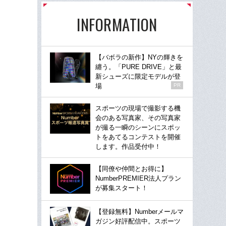
INFORMATION
【バボラの新作】NYの輝きを
纏う。「PURE DRIVE」と最
新シューズに限定モデルが登
場
PR
スポーツの現場で撮影する機
会のある写真家、その写真家
が撮る一瞬のシーンにスポッ
トをあてるコンテストを開催
します。作品受付中！
【同僚や仲間とお得に】
NumberPREMIER法人プラン
が募集スタート！
【登録無料】Numberメールマ
ガジン好評配信中。スポーツ