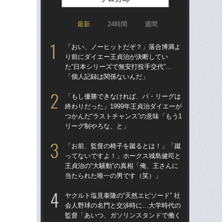
最新
24時間
週間
「おい、ノーヒットだぞ？」落合博満よ
「ア
り前にダイエー王貞治が決断してい
球
た“日本シリーズで無安打投手交代”…
す“
「個人記録は関係ないんだ」
た…
らD
「もし優勝できなければ、パ・リーグは
終わりだった」1999年王貞治ダイエーが
「
つかんだ“ラストチャンス”の意味「もう1
で
リーグ制やろな、と」
を
は
「お前、監督の椅子を蹴るとは！」「蹴
ってないですよ！」ホークス城島健司と
「
王貞治の“大騒動”の真相「俺、王さんに
コー
当たられた唯一の男です（笑）」
人に
で
ヤクルト塩見泰隆の“天然エピソード” 社
会人野球の名門と交渉時に…大学時代の
「
監督「あいつ、ガソリンスタンドで働く
です