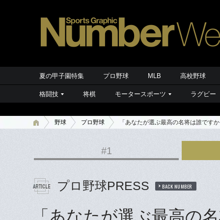
夏の甲子園特集
プロ野球
MLB
高校野球
格闘技
将棋
モータースポーツ
ラグビー
野球
プロ野球
「あなたが選ぶ最高の名将は誰ですか？
#1
プロ野球PRESS
BACK NUMBER
「あなたが選ぶ最高の名