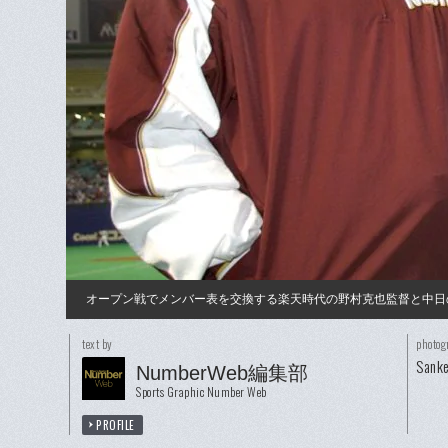
オープン戦でメンバー表を交換する楽天時代の野村克也監督と中日
text by
photog
Sanke
NumberWeb編集部
Sports Graphic Number Web
PROFILE