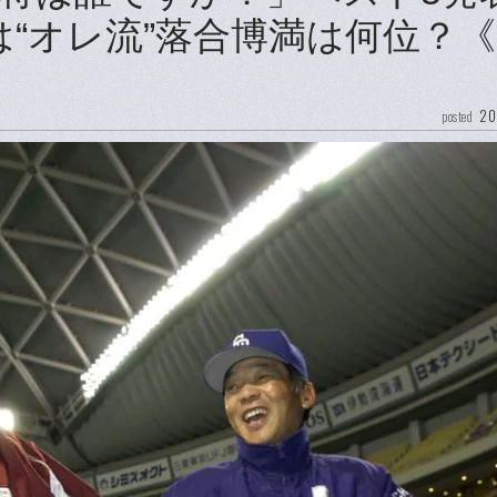
“オレ流”落合博満は何位？《8
20
posted