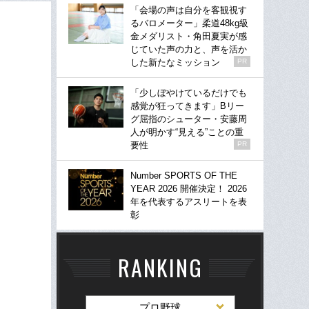
「会場の声は自分を客観視す
るバロメーター」柔道48kg級
金メダリスト・角田夏実が感
じていた声の力と、声を活か
した新たなミッション
PR
「少しぼやけているだけでも
感覚が狂ってきます」Bリー
グ屈指のシューター・安藤周
人が明かす“見える”ことの重
要性
PR
Number SPORTS OF THE
YEAR 2026 開催決定！ 2026
年を代表するアスリートを表
彰
RANKING
プロ野球