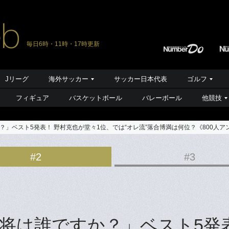
毎日6時・11時・17時更新
Jリーグ
海外サッカー
サッカー日本代表
ゴルフ
フィギュア
バスケットボール
バレーボール
他競技
」ベスト5発表！ 野村克也が堂々1位、では“オレ流”落合博満は何位？《800人ア
#2
#3
将は誰ですか？」ベスト5発