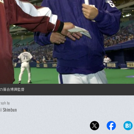
の落合博満監督
raph by
i Shimbun