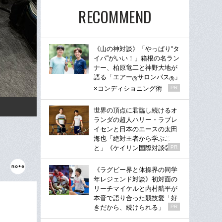
RECOMMEND
《山の神対談》「やっぱり“タ
イパ”がいい！」箱根の名ラン
ナー、柏原竜二と神野大地が
語る「エアー
サロンパス
」
®
®
×コンディショニング術
PR
世界の頂点に君臨し続けるオ
ランダの超人ハリー・ラブレ
イセンと日本のエースの太田
海也「絶対王者から学ぶこ
と」《ケイリン国際対談②》
PR
《ラグビー界と体操界の同学
年レジェンド対談》初対面の
リーチマイケルと内村航平が
本音で語り合った競技愛「好
きだから、続けられる」
PR