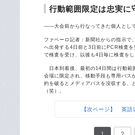
行動範囲限定は忠実に
――大会前から行なってきた個人とし
ファベーロ記者：新聞社からの指示で
へ出発する4日前と3日前にPCR検査
で検査を受け、以後も4日毎に検査を
日本到着後、最初の14日間は行動範
会場に限定され、移動手段も専用バス
約を破るとメディアパスを没収する、
（笑）。
【次ページ】 英語
1
2