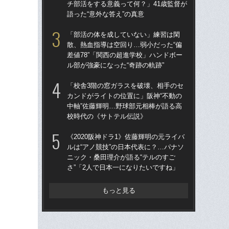
チ部活をする意義って何？」41歳監督が
差値
語った“意外な答え”の真意
ル部
「部活の体を成していない」練習は閑
「
散、熱血指導は空回り…弱小だった“偏
大に
差値78”「関西の超進学校」ハンドボー
チ部
ル部が強豪になった“奇跡の軌跡”
語っ
「校舎3階の窓ガラスを破壊、相手のセ
「
カンドがライトの位置に」阪神“不動の
カン
中軸”佐藤輝明…野球部元相棒が語る高
中軸
校時代の《サトテル伝説》
校
《2020阪神ドラ1》佐藤輝明の元ライバ
《2
ルは“アノ競技”の日本代表に？…パナソ
ルは
ニック・桑田理介が語る“テルのすご
ニッ
さ”「2人で日本一になりたいですね」
さ”
もっと見る