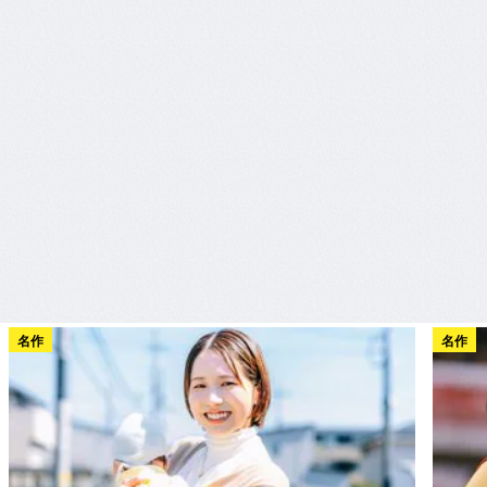
名作
名作