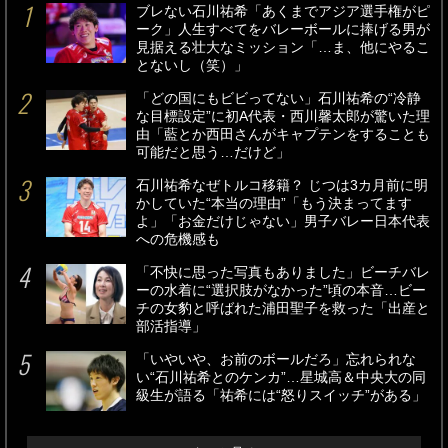
ブレない石川祐希「あくまでアジア選手権がピ
ーク」人生すべてをバレーボールに捧げる男が
見据える壮大なミッション「…ま、他にやるこ
とないし（笑）」
「どの国にもビビってない」石川祐希の“冷静
な目標設定”に初A代表・西川馨太郎が驚いた理
由「藍とか西田さんがキャプテンをすることも
可能だと思う…だけど」
石川祐希なぜトルコ移籍？ じつは3カ月前に明
かしていた“本当の理由”「もう決まってます
よ」「お金だけじゃない」男子バレー日本代表
への危機感も
「不快に思った写真もありました」ビーチバレ
ーの水着に“選択肢がなかった”頃の本音…ビー
チの女豹と呼ばれた浦田聖子を救った「出産と
部活指導」
「いやいや、お前のボールだろ」忘れられな
い“石川祐希とのケンカ”…星城高＆中央大の同
級生が語る「祐希には“怒りスイッチ”がある」