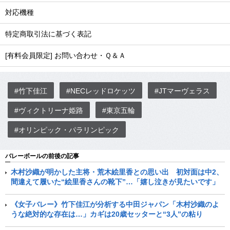
対応機種
特定商取引法に基づく表記
[有料会員限定] お問い合わせ・Ｑ＆Ａ
#竹下佳江
#NECレッドロケッツ
#JTマーヴェラス
#ヴィクトリーナ姫路
#東京五輪
#オリンピック・パラリンピック
バレーボールの前後の記事
木村沙織が明かした主将・荒木絵里香との思い出 初対面は中2、
間違えて履いた“絵里香さんの靴下”…「嬉し泣きが見たいです」
《女子バレー》竹下佳江が分析する中田ジャパン「木村沙織のよ
うな絶対的な存在は…」カギは20歳セッターと“3人”の粘り