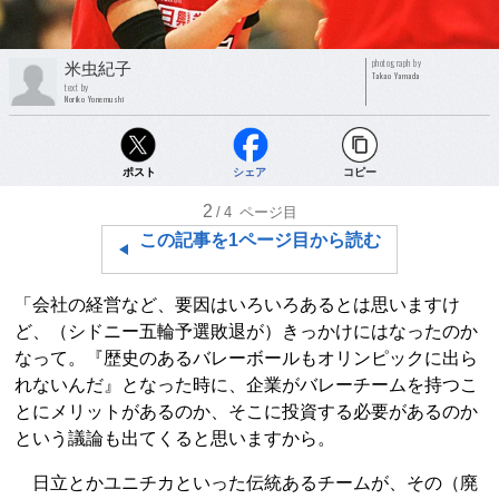
photograph by
米虫紀子
Takao Yamada
text by
Noriko Yonemushi
ポスト
シェア
コピー
2
/4
ページ目
この記事を1ページ目から読む
「会社の経営など、要因はいろいろあるとは思いますけ
ど、（シドニー五輪予選敗退が）きっかけにはなったのか
なって。『歴史のあるバレーボールもオリンピックに出ら
れないんだ』となった時に、企業がバレーチームを持つこ
とにメリットがあるのか、そこに投資する必要があるのか
という議論も出てくると思いますから。
日立とかユニチカといった伝統あるチームが、その（廃