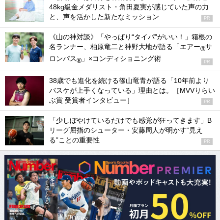
48kg級金メダリスト・角田夏実が感じていた声の力
と、声を活かした新たなミッション
PR
《山の神対談》「やっぱり“タイパ”がいい！」箱根の
名ランナー、柏原竜二と神野大地が語る「エアー
サ
®
ロンパス
」×コンディショニング術
®
PR
38歳でも進化を続ける篠山竜青が語る「10年前より
バスケが上手くなっている」理由とは。［MVVりらい
ぶ賞 受賞者インタビュー］
PR
「少しぼやけているだけでも感覚が狂ってきます」B
リーグ屈指のシューター・安藤周人が明かす“見え
る”ことの重要性
PR