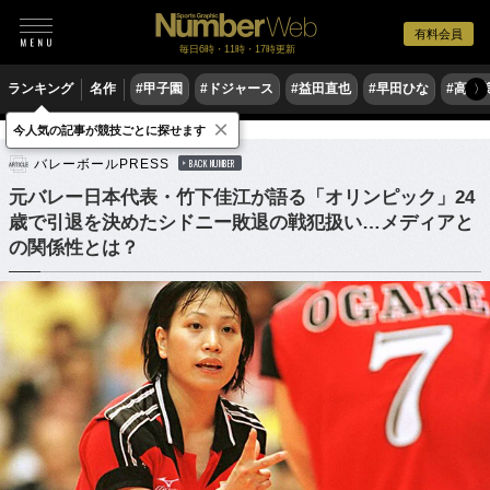
有料会員
毎日6時・11時・17時更新
ランキング
名作
#甲子園
#ドジャース
#益田直也
#早田ひな
#高木
〉
×
今人気の記事が競技ごとに探せます
バレーボール
バレーボール日本代表
バレーボールPRESS
BACK NUMBER
元バレー日本代表・竹下佳江が語る「オリンピック」24
歳で引退を決めたシドニー敗退の戦犯扱い…メディアと
の関係性とは？