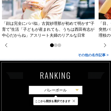
「顔は完全にパパ似」古賀紗理那が初めて明かす“子
「目、
育て”生活「子どもが産まれても、うちは西田有志が
突然バ
中心だからね」アスリート夫婦のリアルな日常
理枝の
その他の名作記事 >
RANKING
バレーボール
×
ここから競技を選択できます
最新
24時間
週間