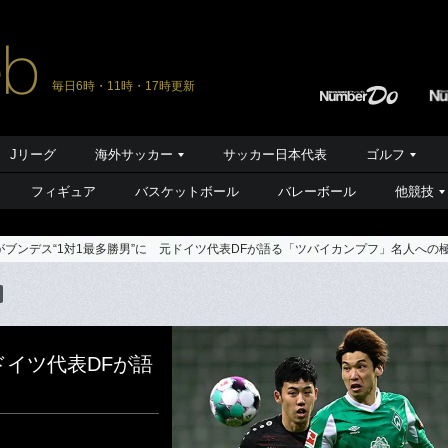
毎日6時・11時・17時更新
Jリーグ
海外サッカー
サッカー日本代表
ゴルフ
フィギュア
バスケットボール
バレーボール
他競技
がブンデス“1対1最多勝男”に 元ドイツ代表DFが語る「ツバイカンプフ」名人への
ドイツ代表DFが語