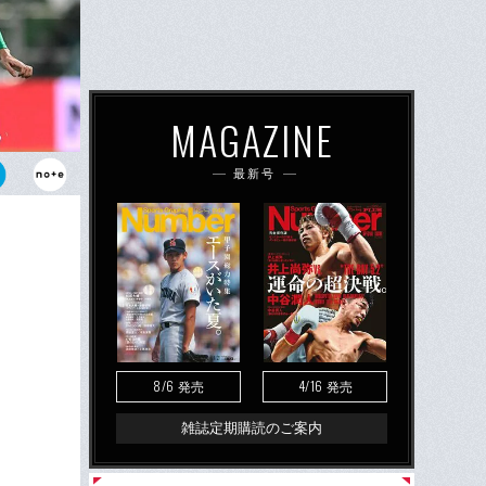
MAGAZINE
最新号
があった遠藤
ルになりつつ
8/6
4/16
発売
発売
雑誌定期購読のご案内