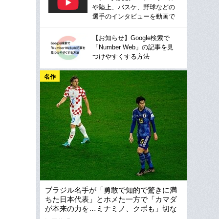
や陸上、バスケ、野球などの
選手のインタビューを動画で
【お知らせ】Google検索で
「Number Web」の記事を見
つけやすくする方法
名作
ブラジル名手が「勇敢で知的で驚きに満
ちた日本代表」とホメた一方で「カマダ
が本来の力を…ミナミノ、クボも」切な
い報道な理由