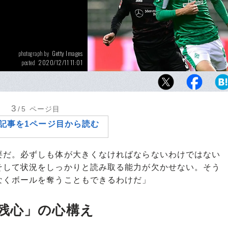
Getty Images
photograph by
2020/12/11 11:01
posted
第10節では大迫勇也とマッチアップする場面
航。その1対1能力は、ドイツでもトップレベ
ある
3
/5
ページ目
記事を1ページ目から読む
要だ。必ずしも体が大きくなければならないわけではない
そして状況をしっかりと読み取る能力が欠かせない。そう
なくボールを奪うこともできるわけだ」
残心」の心構え