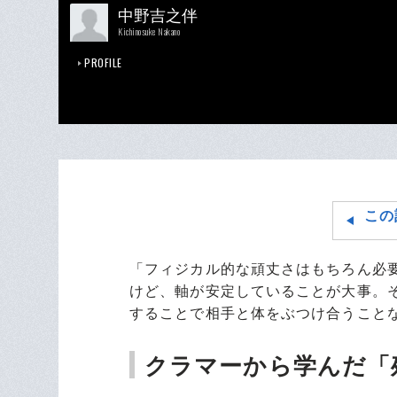
中野吉之伴
Kichinosuke Nakano
PROFILE
この
「フィジカル的な頑丈さはもちろん必
けど、軸が安定していることが大事。
することで相手と体をぶつけ合うこと
クラマーから学んだ「