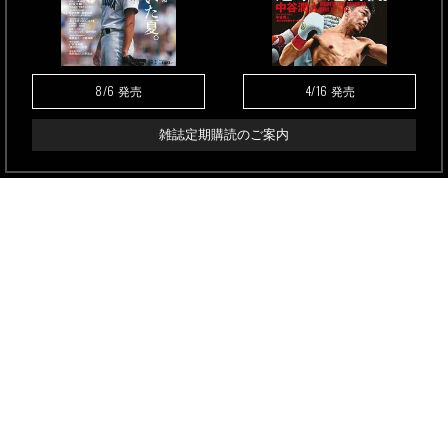
8/6
4/16
発売
発売
雑誌定期購読のご案内