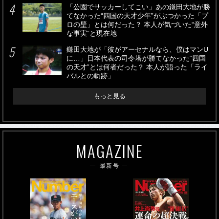
「公園でサッカーしてこい」あの鎌田大地が勝
てなかった“四国の天才少年”がぶつかった「プ
ロの壁」とは何だった？ 本人が気づいた“意外
な事実”と現在地
鎌田大地が「彼がアーセナルなら、僕はマンU
に…」日本代表の司令塔が勝てなかった“四国
の天才”とは何者だった？ 本人が語った「ライ
バルとの軌跡」
もっと見る
MAGAZINE
最新号