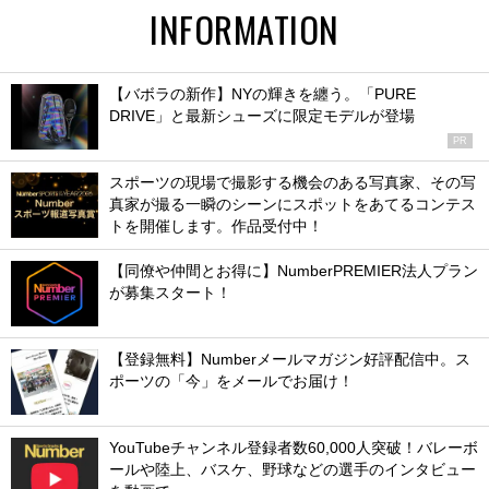
INFORMATION
【バボラの新作】NYの輝きを纏う。「PURE
DRIVE」と最新シューズに限定モデルが登場
PR
スポーツの現場で撮影する機会のある写真家、その写
真家が撮る一瞬のシーンにスポットをあてるコンテス
トを開催します。作品受付中！
【同僚や仲間とお得に】NumberPREMIER法人プラン
が募集スタート！
【登録無料】Numberメールマガジン好評配信中。ス
ポーツの「今」をメールでお届け！
YouTubeチャンネル登録者数60,000人突破！バレーボ
ールや陸上、バスケ、野球などの選手のインタビュー