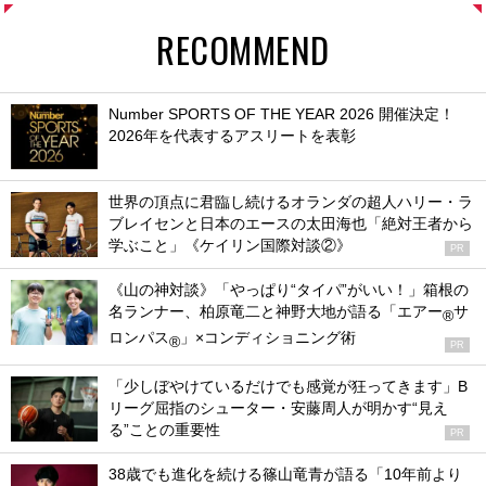
RECOMMEND
Number SPORTS OF THE YEAR 2026 開催決定！
2026年を代表するアスリートを表彰
世界の頂点に君臨し続けるオランダの超人ハリー・ラ
ブレイセンと日本のエースの太田海也「絶対王者から
学ぶこと」《ケイリン国際対談②》
PR
《山の神対談》「やっぱり“タイパ”がいい！」箱根の
名ランナー、柏原竜二と神野大地が語る「エアー
サ
®
ロンパス
」×コンディショニング術
®
PR
「少しぼやけているだけでも感覚が狂ってきます」B
リーグ屈指のシューター・安藤周人が明かす“見え
る”ことの重要性
PR
38歳でも進化を続ける篠山竜青が語る「10年前より