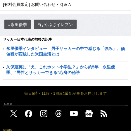
[有料会員限定] お問い合わせ・Ｑ＆Ａ
#永里優季
#はやぶさイレブン
サッカー日本代表の前後の記事
永里優季インタビュー 男子サッカーの中で感じる「強み」、価
値観が変貌した米国生活とは
久保建英に「え、これホント小学生？」から約5年 永里優
季、“男性とサッカーできる”心身の秘訣
毎日6時・11時・17時に最新記事をお届けします
FOLLOW US
MAGAZINE