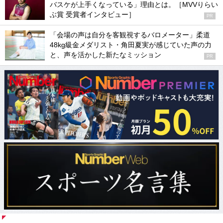
バスケが上手くなっている」理由とは。［MVVりらい
ぶ賞 受賞者インタビュー］
PR
「会場の声は自分を客観視するバロメーター」柔道
48kg級金メダリスト・角田夏実が感じていた声の力
と、声を活かした新たなミッション
PR