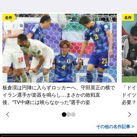
名作
名作
板倉滉は円陣に入らずロッカーへ、守田英正の横で
「ドイ
イラン選手が楽器を鳴らし…まさかの敗戦直
ドイツ
後、“TV中継には映らなかった”選手の姿
必要？
その他の名作記事 >