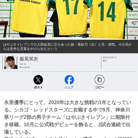
はやぶさイレブンでの入団会見に立ち会った妹・亜紗乃（左）と兄・源気。その兄か
らは意外な言葉をかけられたという
photograph by
飯尾篤史
AFLO
text by
Atsushi Iio
ポスト
シェア
コピー
永里優季にとって、2020年は大きな挑戦の1年となってい
る。シカゴ・レッドスターズに在籍する中で9月、神奈川
県リーグ2部の男子チーム「はやぶさイレブン」に期限付
き移籍。10月に公式戦デビューを飾ると、2試合連続で出
場している。