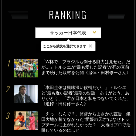
RANKING
サッカー日本代表
×
ここから競技を選択できます
最新
24時間
週間
「W杯で、ブラジルも倒せる能力は見せた。だ
が…」トルシエが“最も愛した記者”が死の直前
まで続けた取材を公開《追悼・田村修一さん》
「本田圭佑は興味深い候補だが…」トルシエ
と“最も近い記者”最期の対話「ありがとう、あ
りがとう」「君が日本と私をつないでくれた」
《追悼・田村修一さん》
「えっ、なんで？」監督からまさかの宣告…鎌
田大地が勝てなかった“愛媛の天才”はなぜトッ
プチームに上がれなかった？「大地はプロで活
躍しているのに…と」