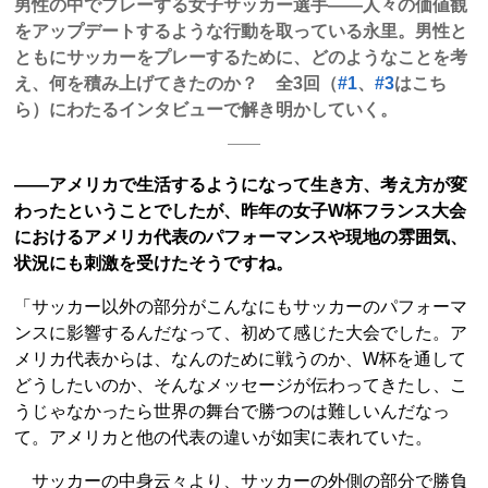
男性の中でプレーする女子サッカー選手――人々の価値観
をアップデートするような行動を取っている永里。男性と
ともにサッカーをプレーするために、どのようなことを考
え、何を積み上げてきたのか？ 全3回（
#1
、
#3
はこち
ら）にわたるインタビューで解き明かしていく。
――アメリカで生活するようになって生き方、考え方が変
わったということでしたが、昨年の女子W杯フランス大会
におけるアメリカ代表のパフォーマンスや現地の雰囲気、
状況にも刺激を受けたそうですね。
「サッカー以外の部分がこんなにもサッカーのパフォーマ
ンスに影響するんだなって、初めて感じた大会でした。ア
メリカ代表からは、なんのために戦うのか、W杯を通して
どうしたいのか、そんなメッセージが伝わってきたし、こ
うじゃなかったら世界の舞台で勝つのは難しいんだなっ
て。アメリカと他の代表の違いが如実に表れていた。
サッカーの中身云々より、サッカーの外側の部分で勝負