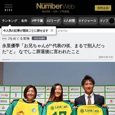
有料会員
毎日6時・11時・17時更新
ランキング
名作
#甲子園
#Jリーグ
#八村塁
#ドジャース
#ソフトバ
〉
×
今人気の記事が競技ごとに探せます
サッカー
サッカー日本代表
なでしこジャパン
Jをめぐる冒険
BACK NUMBER
永里優季「お兄ちゃんが“代表の頃、まるで別人だっ
た”と」 なでしこ辞退後に言われたこと
2020/11/05 11:01