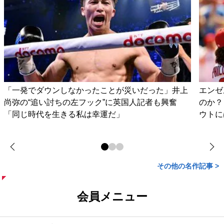
「一発でダウンしなかったことが災いだった」井上
エンゼ
尚弥の“追い討ちの左フック”に英国人記者も興奮
のか？
「同じ時代を生きる私は幸運だ」
ウトに
その他の名作記事 >
会員メニュー