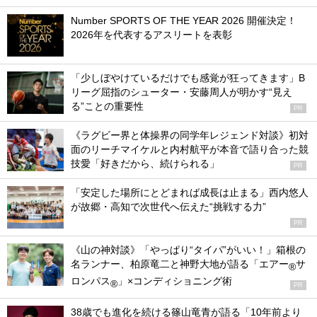
Number SPORTS OF THE YEAR 2026 開催決定！
2026年を代表するアスリートを表彰
「少しぼやけているだけでも感覚が狂ってきます」B
リーグ屈指のシューター・安藤周人が明かす“見え
る”ことの重要性
PR
《ラグビー界と体操界の同学年レジェンド対談》初対
面のリーチマイケルと内村航平が本音で語り合った競
技愛「好きだから、続けられる」
PR
「安定した場所にとどまれば成長は止まる」西内悠人
が故郷・高知で次世代へ伝えた“挑戦する力”
PR
《山の神対談》「やっぱり“タイパ”がいい！」箱根の
名ランナー、柏原竜二と神野大地が語る「エアー
サ
®
ロンパス
」×コンディショニング術
®
PR
38歳でも進化を続ける篠山竜青が語る「10年前より