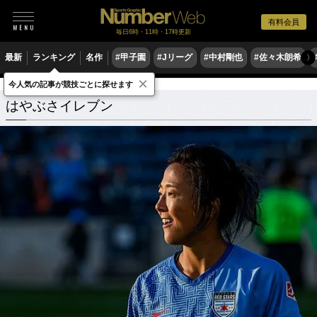
有料会員
毎日6時・11時・17時更新
最新
ランキング
名作
#甲子園
#Jリーグ
#中村剛也
#佐々木朗希
〉
×
今人気の記事が競技ごとに探せます
はやぶさイレブン
関連記事
はやぶさイレブン