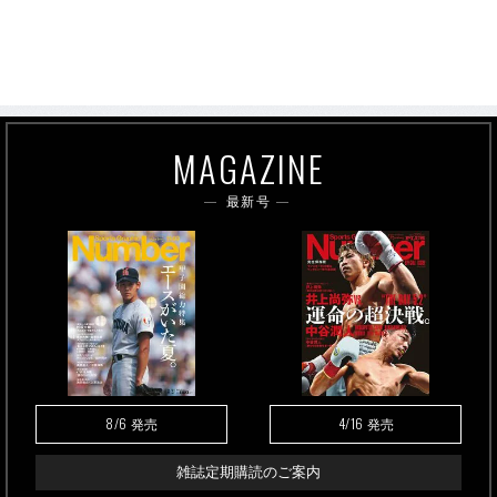
MAGAZINE
最新号
8/6
4/16
発売
発売
雑誌定期購読のご案内