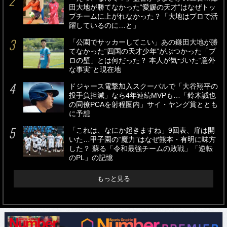
田大地が勝てなかった“愛媛の天才”はなぜトッ
プチームに上がれなかった？「大地はプロで活
躍しているのに…と」
「公園でサッカーしてこい」あの鎌田大地が勝
てなかった“四国の天才少年”がぶつかった「プ
ロの壁」とは何だった？ 本人が気づいた“意外
な事実”と現在地
ドジャース電撃加入スクーバルで「大谷翔平の
投手負担減」なら4年連続MVPも…「鈴木誠也
の同僚PCAを射程圏内」サイ・ヤング賞ととも
に予想
「これは、なにか起きますね」9回表、扉は開
いた…甲子園の“魔力”はなぜ熊本・有明に味方
した？ 蘇る「令和最強チームの敗戦」「逆転
のPL」の記憶
もっと見る