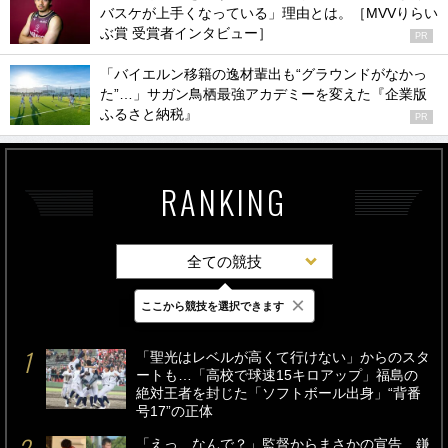
バスケが上手くなっている」理由とは。［MVVりらい
ぶ賞 受賞者インタビュー］
PR
「バイエルン移籍の逸材輩出も“グラウンドがなかっ
た”…」サガン鳥栖最強アカデミーを変えた『企業版
ふるさと納税』
PR
RANKING
全ての競技
×
ここから競技を選択できます
最新
24時間
週間
「聖光はレベルが高くて行けない」からのスタ
ートも…「高校で球速15キロアップ」福島の
絶対王者を封じた「ソフトボール出身」“背番
号17”の正体
「えっ、なんで？」監督からまさかの宣告…鎌