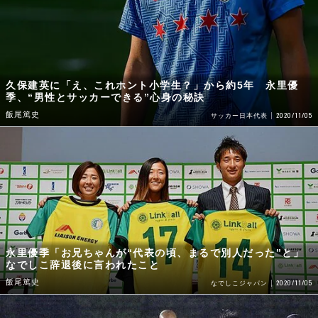
久保建英に「え、これホント小学生？」から約5年 永里優
季、“男性とサッカーできる”心身の秘訣
飯尾篤史
2020/11/05
サッカー日本代表
永里優季「お兄ちゃんが“代表の頃、まるで別人だった”と」
なでしこ辞退後に言われたこと
飯尾篤史
2020/11/05
なでしこジャパン