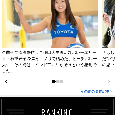
金蘭会で春高優勝→早稲田大主将…超バレーエリー
「もし
ト・秋重若菜23歳が「ノリで始めた」ビーチバレー
だ“パ
人生「その時は…インドアに活かそうという感覚で
の思い
した」
その他の名作記事 >
RANKING