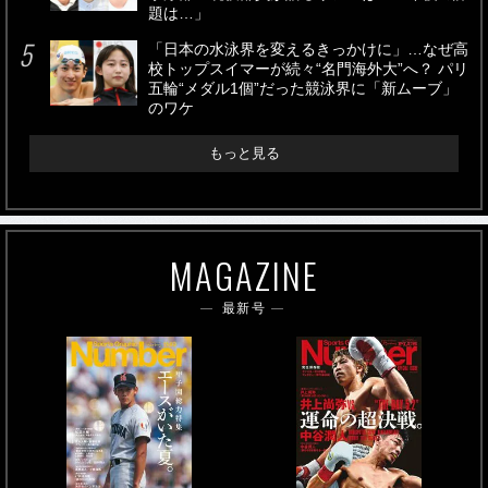
題は…」
「日本の水泳界を変えるきっかけに」…なぜ高
校トップスイマーが続々“名門海外大”へ？ パリ
五輪“メダル1個”だった競泳界に「新ムーブ」
のワケ
もっと見る
MAGAZINE
最新号