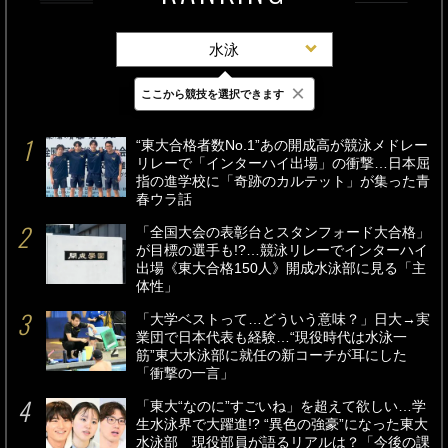
水泳
×
ここから競技を選択できます
最新
24時間
週間
“東大合格者数No.1”あの開成高が競泳メドレー
リレーで「インターハイ出場」の衝撃…日本屈
指の進学校に「奇跡のカルテット」が集った青
春ウラ話
「全国大会の表彰台とスタンフォード大合格」
が目標の選手も!?…競泳リレーでインターハイ
出場《東大合格150人》開成水泳部に見る「主
体性」
「大学ベストって…どういう意味？」日大→実
業団で日本代表も経験…“現役時代は水泳一
筋”東大水泳部に就任の新コーチが耳にした
「衝撃の一言」
「東大“なのに”すごいね」を超えて欲しい…学
生水泳界で大躍進!? “異色の強豪”になった東大
水泳部 現役部員が語るリアルは？「今後の課