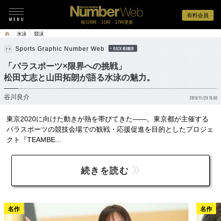
有料会員
毎日6時・11時・17時更新
水泳
競泳
Sports Graphic Number Web
BACK NUMBER
「パラスポーツ×限界への挑戦」
松田丈志と山田拓朗が語る水泳の魅力。
谷川良介
2019/11/29 15:00
東京2020に向けた動きが熱を帯びてきた――。東京都が主催する
パラスポーツの競技会場での観戦・応援促進を目的としたプロジェ
クト『TEAMBE...
続きを読む
名作
名作