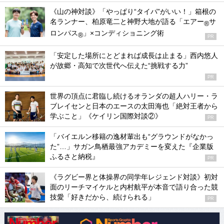
《山の神対談》「やっぱり“タイパ”がいい！」箱根の
名ランナー、柏原竜二と神野大地が語る「エアー
サ
®
ロンパス
」×コンディショニング術
®
PR
「安定した場所にとどまれば成長は止まる」西内悠人
が故郷・高知で次世代へ伝えた“挑戦する力”
PR
世界の頂点に君臨し続けるオランダの超人ハリー・ラ
ブレイセンと日本のエースの太田海也「絶対王者から
学ぶこと」《ケイリン国際対談②》
PR
「バイエルン移籍の逸材輩出も“グラウンドがなかっ
た”…」サガン鳥栖最強アカデミーを変えた『企業版
ふるさと納税』
PR
《ラグビー界と体操界の同学年レジェンド対談》初対
面のリーチマイケルと内村航平が本音で語り合った競
技愛「好きだから、続けられる」
PR