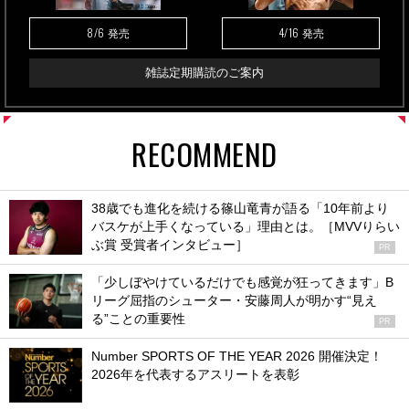
8/6
4/16
発売
発売
雑誌定期購読のご案内
RECOMMEND
38歳でも進化を続ける篠山竜青が語る「10年前より
バスケが上手くなっている」理由とは。［MVVりらい
ぶ賞 受賞者インタビュー］
PR
「少しぼやけているだけでも感覚が狂ってきます」B
リーグ屈指のシューター・安藤周人が明かす“見え
る”ことの重要性
PR
Number SPORTS OF THE YEAR 2026 開催決定！
2026年を代表するアスリートを表彰