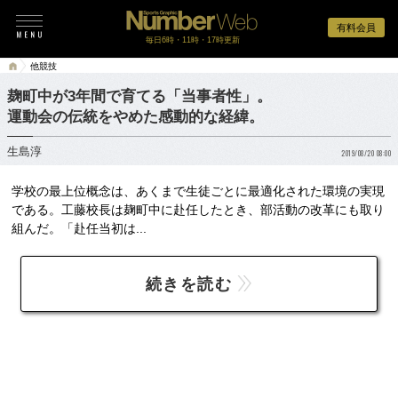
有料会員
毎日6時・11時・17時更新
他競技
麹町中が3年間で育てる「当事者性」。
運動会の伝統をやめた感動的な経緯。
生島淳
2019/08/20 08:00
学校の最上位概念は、あくまで生徒ごとに最適化された環境の実現
である。工藤校長は麹町中に赴任したとき、部活動の改革にも取り
組んだ。「赴任当初は...
続きを読む