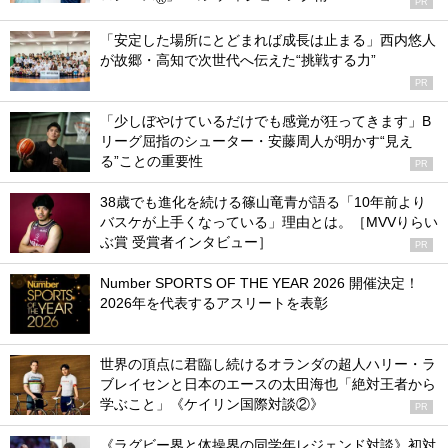
PR
「安定した場所にとどまれば成長は止まる」西内悠人
が故郷・高知で次世代へ伝えた“挑戦する力”
PR
「少しぼやけているだけでも感覚が狂ってきます」B
リーグ屈指のシューター・安藤周人が明かす“見え
る”ことの重要性
PR
38歳でも進化を続ける篠山竜青が語る「10年前より
バスケが上手くなっている」理由とは。［MVVりらい
ぶ賞 受賞者インタビュー］
PR
Number SPORTS OF THE YEAR 2026 開催決定！
2026年を代表するアスリートを表彰
世界の頂点に君臨し続けるオランダの超人ハリー・ラ
ブレイセンと日本のエースの太田海也「絶対王者から
学ぶこと」《ケイリン国際対談②》
PR
《ラグビー界と体操界の同学年レジェンド対談》初対