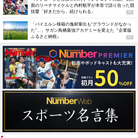
面のリーチマイケルと内村航平が本音で語り合った競
技愛「好きだから、続けられる」
PR
「バイエルン移籍の逸材輩出も“グラウンドがなかっ
た”…」サガン鳥栖最強アカデミーを変えた『企業版
ふるさと納税』
PR