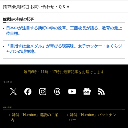
[有料会員限定] お問い合わせ・Ｑ＆Ａ
他競技の前後の記事
日本中が注目する麹町中学の改革。工藤校長が語る、教育の最上
位目標。
「目指すは金メダル」が帯びる現実味。女子ホッケー・さくらジ
ャパンの現在地。
毎日6時・11時・17時に最新記事をお届けします
FOLLOW US
MAGAZINE
雑誌『Number』購読のご案
雑誌『Number』バックナン
内
バー