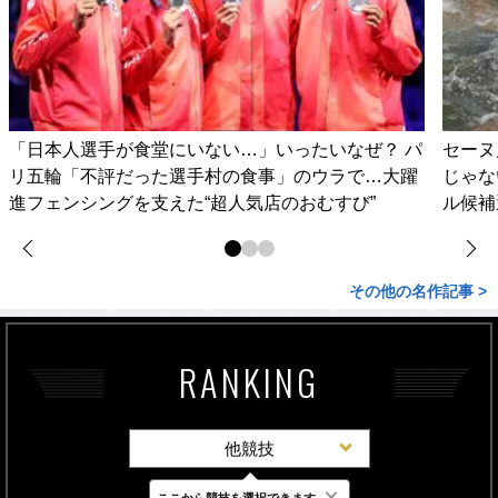
「日本人選手が食堂にいない…」いったいなぜ？ パ
セーヌ
リ五輪「不評だった選手村の食事」のウラで…大躍
じゃな
進フェンシングを支えた“超人気店のおむすび”
ル候補
その他の名作記事 >
RANKING
他競技
×
ここから競技を選択できます