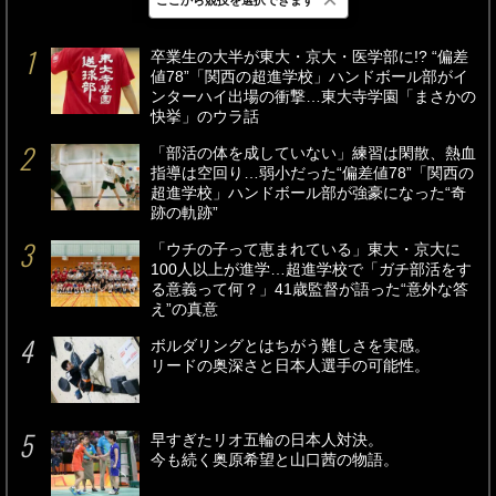
最新
24時間
週間
卒業生の大半が東大・京大・医学部に!? “偏差
値78”「関西の超進学校」ハンドボール部がイ
ンターハイ出場の衝撃…東大寺学園「まさかの
快挙」のウラ話
「部活の体を成していない」練習は閑散、熱血
指導は空回り…弱小だった“偏差値78”「関西の
超進学校」ハンドボール部が強豪になった“奇
跡の軌跡”
「ウチの子って恵まれている」東大・京大に
100人以上が進学…超進学校で「ガチ部活をす
る意義って何？」41歳監督が語った“意外な答
え”の真意
ボルダリングとはちがう難しさを実感。
リードの奥深さと日本人選手の可能性。
早すぎたリオ五輪の日本人対決。
今も続く奥原希望と山口茜の物語。