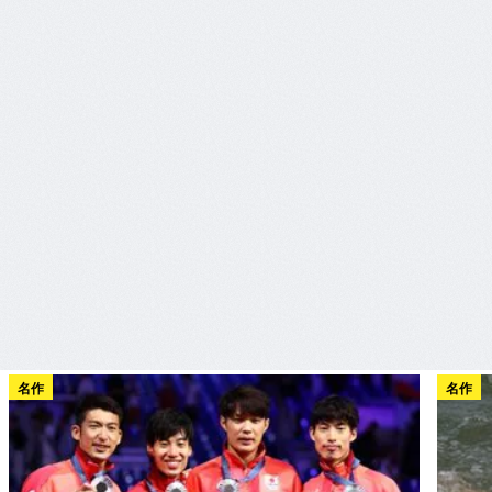
名作
名作