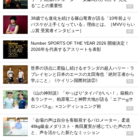
る”ことの重要性
PR
38歳でも進化を続ける篠山竜青が語る「10年前より
バスケが上手くなっている」理由とは。［MVVりらい
ぶ賞 受賞者インタビュー］
PR
Number SPORTS OF THE YEAR 2026 開催決定！
2026年を代表するアスリートを表彰
世界の頂点に君臨し続けるオランダの超人ハリー・ラ
ブレイセンと日本のエースの太田海也「絶対王者から
学ぶこと」《ケイリン国際対談②》
PR
《山の神対談》「やっぱり“タイパ”がいい！」箱根の
名ランナー、柏原竜二と神野大地が語る「エアー
サ
®
ロンパス
」×コンディショニング術
®
PR
「会場の声は自分を客観視するバロメーター」柔道
48kg級金メダリスト・角田夏実が感じていた声の力
と、声を活かした新たなミッション
PR