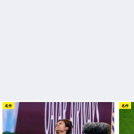
名作
名作