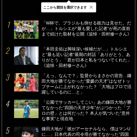
×
ここから競技を選択できます
最新
24時間
週間
「W杯で、ブラジルも倒せる能力は見せた。だ
が…」トルシエが“最も愛した記者”が死の直前
まで続けた取材を公開《追悼・田村修一さん》
「本田圭佑は興味深い候補だが…」トルシエ
と“最も近い記者”最期の対話「ありがとう、あ
りがとう」「君が日本と私をつないでくれた」
《追悼・田村修一さん》
「えっ、なんで？」監督からまさかの宣告…鎌
田大地が勝てなかった“愛媛の天才”はなぜトッ
プチームに上がれなかった？「大地はプロで活
躍しているのに…と」
「公園でサッカーしてこい」あの鎌田大地が勝
てなかった“四国の天才少年”がぶつかった「プ
ロの壁」とは何だった？ 本人が気づいた“意外
な事実”と現在地
鎌田大地が「彼がアーセナルなら、僕はマンU
に…」日本代表の司令塔が勝てなかった“四国