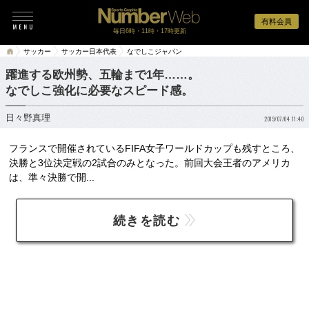
有料会員
毎日6時・11時・17時更新
サッカー
サッカー日本代表
なでしこジャパン
躍進する欧州勢、五輪まで1年……。
なでしこ強化に必要なスピード感。
日々野真理
2019/07/04 11:40
フランスで開催されているFIFA女子ワールドカップも残すところ、
決勝と3位決定戦の2試合のみとなった。前回大会王者のアメリカ
は、準々決勝で開...
続きを読む