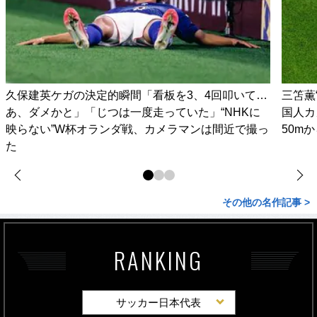
久保建英ケガの決定的瞬間「看板を3、4回叩いて…
三笘薫
あ、ダメかと」「じつは一度走っていた」“NHKに
国人カ
映らない”W杯オランダ戦、カメラマンは間近で撮っ
50m
た
その他の名作記事 >
RANKING
サッカー日本代表