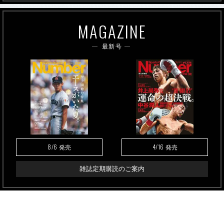
MAGAZINE
最新号
8/6
4/16
発売
発売
雑誌定期購読のご案内