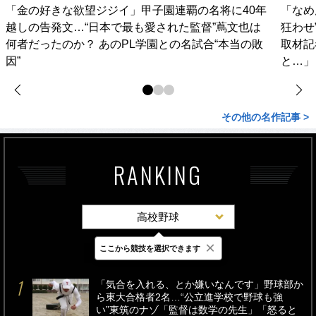
「金の好きな欲望ジジイ」甲子園連覇の名将に40年
「なめ
越しの告発文…“日本で最も愛された監督”蔦文也は
狂わせ
何者だったのか？ あのPL学園との名試合“本当の敗
取材記
因”
と…」
その他の名作記事 >
RANKING
高校野球
×
ここから競技を選択できます
最新
24時間
週間
「気合を入れる、とか嫌いなんです」野球部か
ら東大合格者2名…“公立進学校で野球も強
い”東筑のナゾ「監督は数学の先生」「怒ると