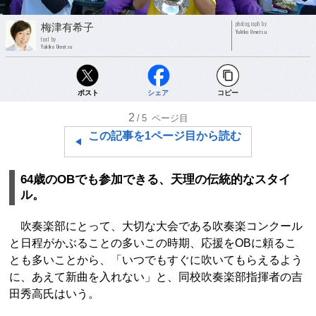
photograph by
梅津有希子
Yukiko Umetsu
text by
Yukiko Umetsu
ポスト
シェア
コピー
2
/5
ページ目
この記事を1ページ目から読む
64歳のOBでも参加できる、天理の伝統的なスタイ
ル。
吹奏楽部にとって、大切な大会である吹奏楽コンクール
と日程がかぶることの多いこの時期、応援をOBに頼るこ
とも多いことから、「いつでもすぐに吹いてもらえるよう
に、あえて新曲を入れない」と、同校吹奏楽部指揮者の吉
田秀高氏はいう。