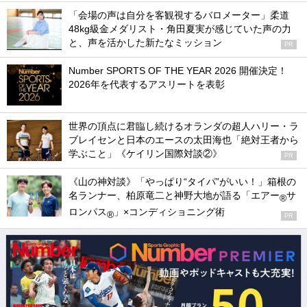
「会場の声は自分を客観視するバロメーター」柔道
48kg級金メダリスト・角田夏実が感じていた声の力
と、声を活かした新たなミッション
PR
Number SPORTS OF THE YEAR 2026 開催決定！
2026年を代表するアスリートを表彰
世界の頂点に君臨し続けるオランダの超人ハリー・ラ
ブレイセンと日本のエースの太田海也「絶対王者から
学ぶこと」《ケイリン国際対談②》
PR
《山の神対談》「やっぱり“タイパ”がいい！」箱根の
名ランナー、柏原竜二と神野大地が語る「エアー
サ
®
ロンパス
」×コンディショニング術
®
PR