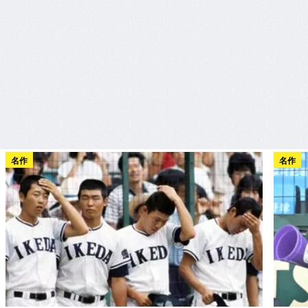
名作
名作