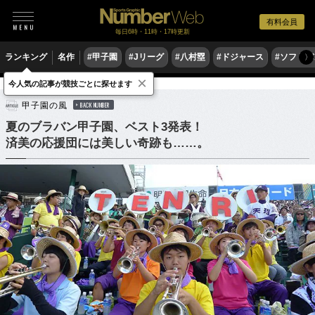
有料会員
毎日6時・11時・17時更新
ランキング
名作
#甲子園
#Jリーグ
#八村塁
#ドジャース
#ソフトバ
〉
×
今人気の記事が競技ごとに探せます
野球
高校野球
甲子園の風
BACK NUMBER
夏のブラバン甲子園、ベスト3発表！
済美の応援団には美しい奇跡も……。