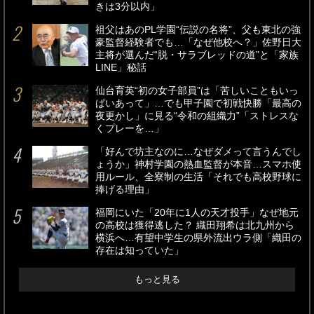
きは3分以内」
祖父はあのPL学園“伝説の名将”、父も東北の強
豪監督経験者でも…「なぜ他校へ？」佐野日大
主将が選んだ“脱・サラブレッドの道”と「家族
LINE」秘話
仙台育英“初の女子部員”は「苦しいこともいっ
ぱいあって」…でも甲子園で初戦快勝「最高の
夜更かし」に見る“令和の組織力”「ストレスな
くプレーを…」
「好んで坊主なのに…なぜダメって言うんでし
ょうか」神村学園の熱血監督が本音…スマホ使
用ルール、全寮制の生活「それでも高校野球に
捧げる理由」
福岡にいた「20年に1人の天才投手」なぜ地元
の高校は獲得逃した？ 織田翔希は北九州から
横浜へ…有望中学生の県外流出ウラ側「織田の
存在は知っていた」
もっと見る