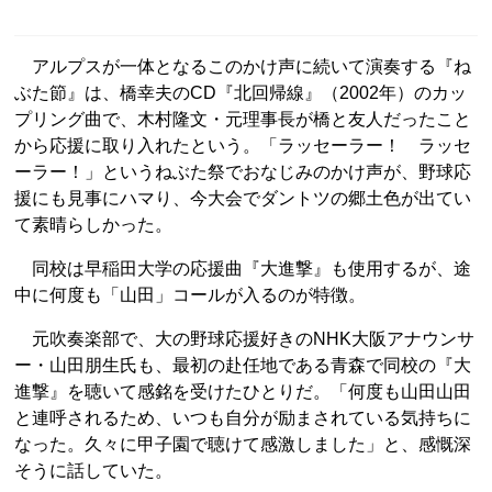
アルプスが一体となるこのかけ声に続いて演奏する『ね
ぶた節』は、橋幸夫のCD『北回帰線』（2002年）のカッ
プリング曲で、木村隆文・元理事長が橋と友人だったこと
から応援に取り入れたという。「ラッセーラー！ ラッセ
ーラー！」というねぶた祭でおなじみのかけ声が、野球応
援にも見事にハマり、今大会でダントツの郷土色が出てい
て素晴らしかった。
同校は早稲田大学の応援曲『大進撃』も使用するが、途
中に何度も「山田」コールが入るのが特徴。
元吹奏楽部で、大の野球応援好きのNHK大阪アナウンサ
ー・山田朋生氏も、最初の赴任地である青森で同校の『大
進撃』を聴いて感銘を受けたひとりだ。「何度も山田山田
と連呼されるため、いつも自分が励まされている気持ちに
なった。久々に甲子園で聴けて感激しました」と、感慨深
そうに話していた。