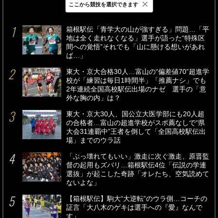
×
ここから競技を選択できます
最新
24時間
週間
箱根駅伝「青学大の山が強すぎる」問題…「平
地は全く走れなくなる」選手が語った“特殊区
間への覚悟”それでも「山に懸ける想いがあれ
ば…」
東大・京大合格30人…富山の“偏差値70”超進学
校が「練習は毎日1時間半」「推薦ナシ」でも
2年連続全国高校駅伝出場のナゼ 選手の「意
外な胸の内」は？
東大・京大30人、国公立大医学部にも20人超
の合格者…富山の超進学校がスポ薦なしで“県
大会31連覇中”王者を倒して「全国高校駅伝出
場」までのウラ話
「ぶっ壊れてもいい」激走に次ぐ激走、原晋監
督の起用もズバリ…箱根駅伝4位「伝説の学連
選抜」が起こした奇跡「オレたち、空気読めて
ないよな」
【箱根駅伝】駒大“大逆転”のウラ側…コーチの
証言「大八木のゲキは選手への『愛』なんで
す」