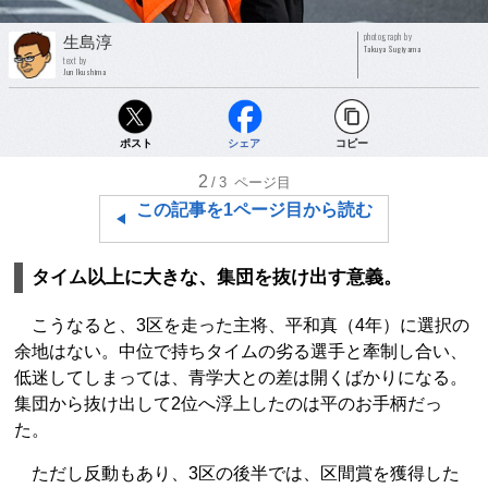
photograph by
生島淳
Takuya Sugiyama
text by
Jun Ikushima
ポスト
シェア
コピー
2
/3
ページ目
この記事を1ページ目から読む
タイム以上に大きな、集団を抜け出す意義。
こうなると、3区を走った主将、平和真（4年）に選択の
余地はない。中位で持ちタイムの劣る選手と牽制し合い、
低迷してしまっては、青学大との差は開くばかりになる。
集団から抜け出して2位へ浮上したのは平のお手柄だっ
た。
ただし反動もあり、3区の後半では、区間賞を獲得した