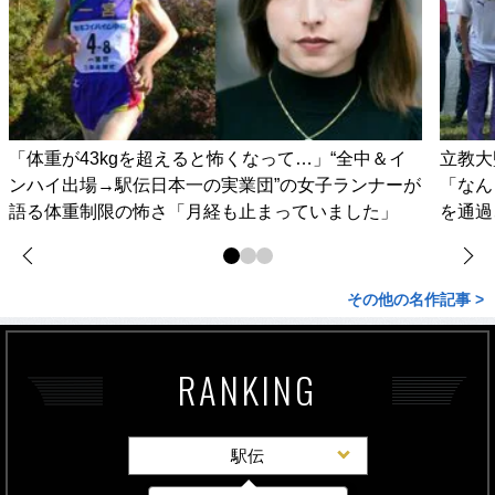
「体重が43kgを超えると怖くなって…」“全中＆イ
立教大
ンハイ出場→駅伝日本一の実業団”の女子ランナーが
「なん
語る体重制限の怖さ「月経も止まっていました」
を通過
その他の名作記事 >
RANKING
駅伝