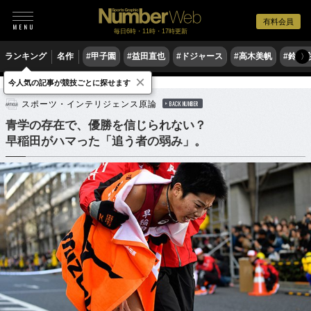
有料会員
毎日6時・11時・17時更新
ランキング
名作
#甲子園
#益田直也
#ドジャース
#高木美帆
#鈴木
〉
×
今人気の記事が競技ごとに探せます
陸上
駅伝
スポーツ・インテリジェンス原論
BACK NUMBER
青学の存在で、優勝を信じられない？
早稲田がハマった「追う者の弱み」。