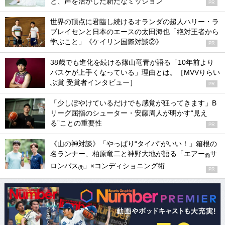
と、声を活かした新たなミッション
PR
世界の頂点に君臨し続けるオランダの超人ハリー・ラ
ブレイセンと日本のエースの太田海也「絶対王者から
学ぶこと」《ケイリン国際対談②》
PR
38歳でも進化を続ける篠山竜青が語る「10年前より
バスケが上手くなっている」理由とは。［MVVりらい
ぶ賞 受賞者インタビュー］
PR
「少しぼやけているだけでも感覚が狂ってきます」B
リーグ屈指のシューター・安藤周人が明かす“見え
る”ことの重要性
PR
《山の神対談》「やっぱり“タイパ”がいい！」箱根の
名ランナー、柏原竜二と神野大地が語る「エアー
サ
®
ロンパス
」×コンディショニング術
®
PR