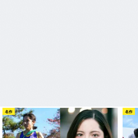
名作
名作