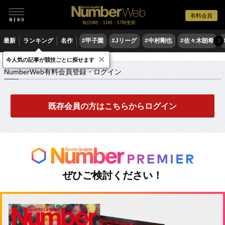
有料会員
毎日6時・11時・17時更新
最新
ランキング
名作
#甲子園
#Jリーグ
#中村剛也
#佐々木朗希
〉
×
NumberWeb有料会員登録・ログイン
今人気の記事が競技ごとに探せます
NumberWeb有料会員登録・ログイン
既存会員の方はこちらからログイン
ぜひご検討ください！