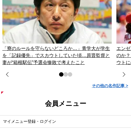
「寮のルールを守らないどころか…」青学大が学生
エンゼ
を「記録優先」でスカウトしていた頃…原晋監督と
のか？
妻が“箱根駅伝”予選会惨敗で考えたこと
ウトに
その他の名作記事 >
会員メニュー
マイメニュー登録・ログイン