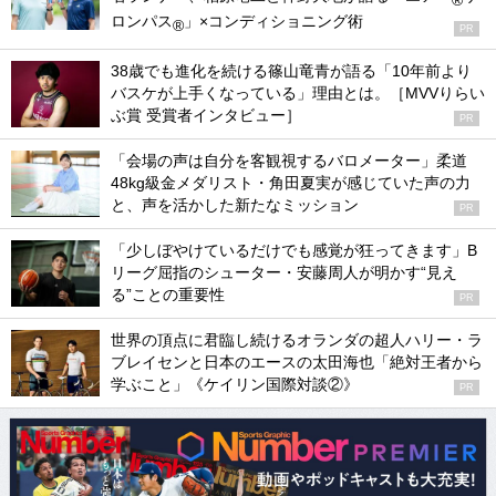
ロンパス
」×コンディショニング術
®
PR
38歳でも進化を続ける篠山竜青が語る「10年前より
バスケが上手くなっている」理由とは。［MVVりらい
ぶ賞 受賞者インタビュー］
PR
「会場の声は自分を客観視するバロメーター」柔道
48kg級金メダリスト・角田夏実が感じていた声の力
と、声を活かした新たなミッション
PR
「少しぼやけているだけでも感覚が狂ってきます」B
リーグ屈指のシューター・安藤周人が明かす“見え
る”ことの重要性
PR
世界の頂点に君臨し続けるオランダの超人ハリー・ラ
ブレイセンと日本のエースの太田海也「絶対王者から
学ぶこと」《ケイリン国際対談②》
PR