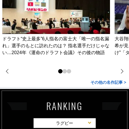
ドラフト“史上最多”6人指名の富士大「唯一の指名漏
大谷翔
れ」選手のもとに訪れたのは？ 指名選手だけじゃな
希が見
い…2024年《運命のドラフト会議》その後の物語
け”「
その他の名作記事 >
RANKING
ラグビー