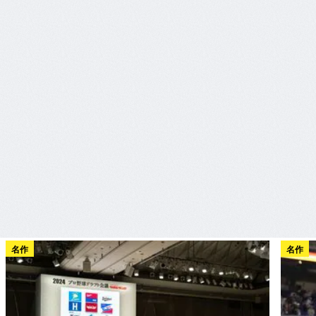
名作
名作