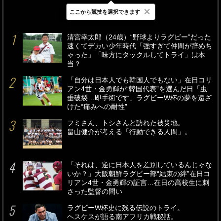
×
ここから競技を選択できます
最新
24時間
週間
清宮幸太郎（24歳）“野球よりラグビー”だった
速くてデカい少年時代「強すぎて仲間が辞めち
ゃった」「味方にタックルしてトライ」は本
当？
「自分は日本人でも韓国人でもない」在日コリ
アン4世・金勇輝が“韓国代表”を選んだ日「虫
垂破裂…即手術です」ラグビーW杯の夢を遠ざ
けた“痛みへの耐性”
フミさん、トシさんと訪れた被災地。
畠山健介が考える「行動できる人間」。
「それは、逆に日本人を差別しているんじゃな
いか？」大阪朝鮮ラグビー部“結束の絆”在日コ
リアン4世・金勇輝の証言…在日の高校生に刺
さった監督の問い
ラグビーW杯史に残る伝説のトライ。
ヘスケスが語る南アフリカ戦秘話。