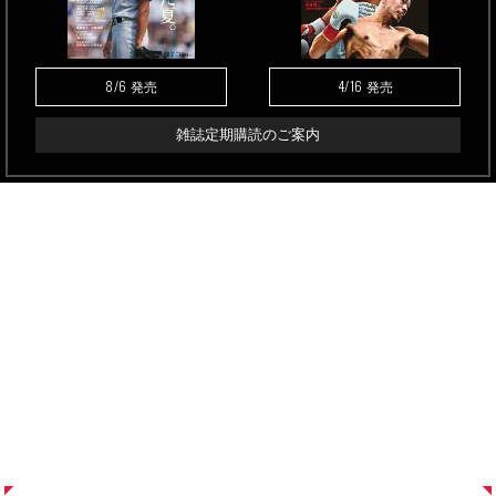
8/6
4/16
発売
発売
雑誌定期購読のご案内