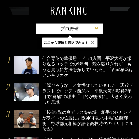
RANKING
プロ野球
×
ここから競技を選択できます
最新
24時間
週間
仙台育英で準優勝→ドラ1入団…平沢大河が振
り返るロッテでの9年間「殻を破りきれず…も
っと貪欲に方法を探していたら」「西武移籍は
いいキッカケ」
「僕だろうな、と覚悟はしていました」現役ド
ラフトでロッテ→西武へ…平沢大河が移籍2年
目で“覚醒”の理由「目的が明確に」大きく変わ
った意識
「校舎3階の窓ガラスを破壊、相手のセカンド
がライトの位置に」阪神“不動の中軸”佐藤輝
明…野球部元相棒が語る高校時代の《サトテル
伝説》