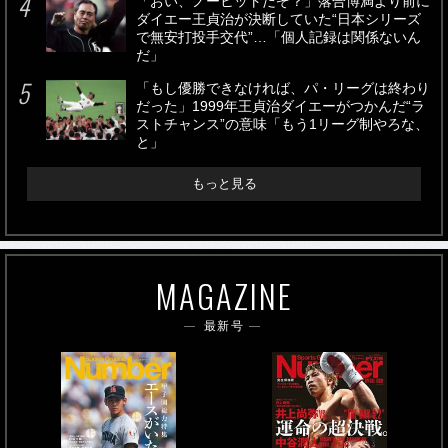
「おい、ノーヒットだぞ？」落合博満より前に
ダイエー王貞治が決断していた“日本シリーズ
で無安打投手交代”…「個人記録は関係ないん
だ」
「もし優勝できなければ、パ・リーグは終わり
だった」1999年王貞治ダイエーがつかんだ“ラ
ストチャンス”の意味「もう1リーグ制やろな、
と」
もっと見る
MAGAZINE
最新号