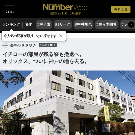
有料会員
毎日6時・11時・17時更新
ランキング
名作
#甲子園
#Jリーグ
#中村剛也
#佐々木朗希
#ラグ
〉
×
今人気の記事が競技ごとに探せます
野球
プロ野球
猛牛のささやき
BACK NUMBER
イチローの部屋が残る寮も撤退へ。
オリックス、ついに神戸の地を去る。