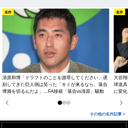
名作
名作
清原和博「ドラフトのことを謝罪してください」遅
大谷翔
刻してきた巨人側は笑った「キミが来るなら、落合
球道具
博満を切るんだよ」…FA移籍「落合vs清原」騒動
に変化
その他の名作記事 >