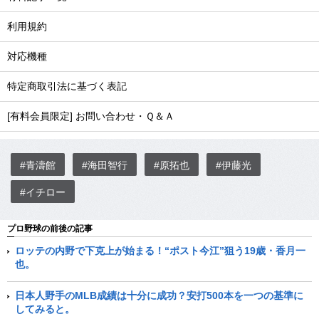
利用規約
対応機種
特定商取引法に基づく表記
[有料会員限定] お問い合わせ・Ｑ＆Ａ
#青濤館
#海田智行
#原拓也
#伊藤光
#イチロー
プロ野球の前後の記事
ロッテの内野で下克上が始まる！“ポスト今江”狙う19歳・香月一
也。
日本人野手のMLB成績は十分に成功？安打500本を一つの基準に
してみると。