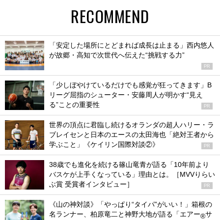
RECOMMEND
「安定した場所にとどまれば成長は止まる」西内悠人
が故郷・高知で次世代へ伝えた“挑戦する力”
PR
「少しぼやけているだけでも感覚が狂ってきます」B
リーグ屈指のシューター・安藤周人が明かす“見え
る”ことの重要性
PR
世界の頂点に君臨し続けるオランダの超人ハリー・ラ
ブレイセンと日本のエースの太田海也「絶対王者から
学ぶこと」《ケイリン国際対談②》
PR
38歳でも進化を続ける篠山竜青が語る「10年前より
バスケが上手くなっている」理由とは。［MVVりらい
ぶ賞 受賞者インタビュー］
PR
《山の神対談》「やっぱり“タイパ”がいい！」箱根の
名ランナー、柏原竜二と神野大地が語る「エアー
サ
®