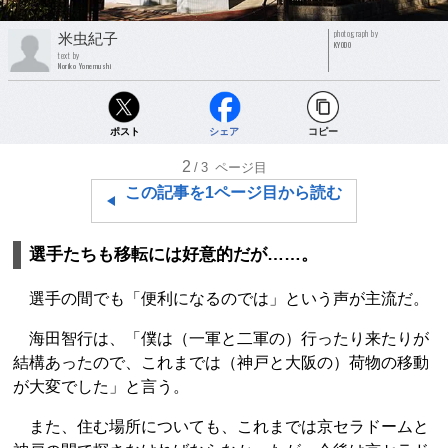
photograph by
米虫紀子
KYODO
text by
Noriko Yonemushi
ポスト
シェア
コピー
2
/3
ページ目
この記事を1ページ目から読む
選手たちも移転には好意的だが……。
選手の間でも「便利になるのでは」という声が主流だ。
海田智行は、「僕は（一軍と二軍の）行ったり来たりが
結構あったので、これまでは（神戸と大阪の）荷物の移動
が大変でした」と言う。
また、住む場所についても、これまでは京セラドームと