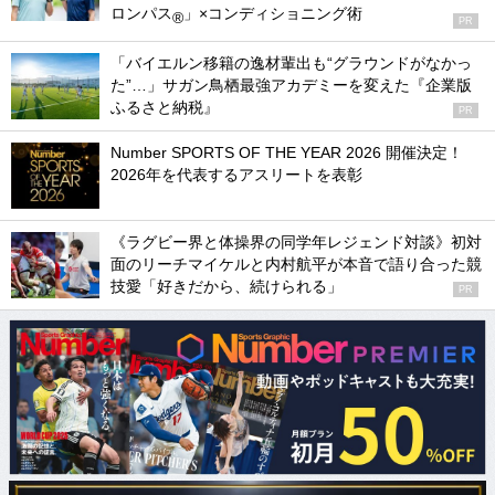
ロンパス
」×コンディショニング術
®
PR
「バイエルン移籍の逸材輩出も“グラウンドがなかっ
た”…」サガン鳥栖最強アカデミーを変えた『企業版
ふるさと納税』
PR
Number SPORTS OF THE YEAR 2026 開催決定！
2026年を代表するアスリートを表彰
《ラグビー界と体操界の同学年レジェンド対談》初対
面のリーチマイケルと内村航平が本音で語り合った競
技愛「好きだから、続けられる」
PR