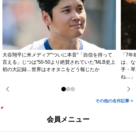
大谷翔平に米メディア“ついに本音”「自信を持って
「7年
言える」じつは“50-50より絶賛されていた”MLB史上
は、な
初の大記録…世界はオオタニをどう報じたか
手・琴
ね…」
その他の名作記事 >
会員メニュー