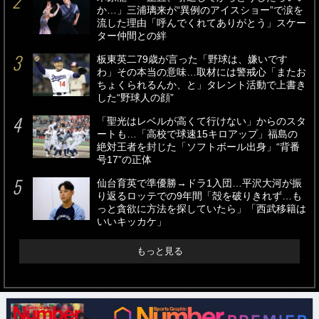
か…」三浦璃来が“異例のアイスショー”で涙を
流した理由「呼んでくれてありがとう」スケー
ター仲間との絆
板東英二79歳が言った「野球は、嫌いです
わ」その本当の意味…取材には警戒心「またお
ちょくられるんか、と」タレント活動で上書き
した“野球人の顔”
「聖光はレベルが高くて行けない」からのスタ
ートも…「高校で球速15キロアップ」福島の
絶対王者を封じた「ソフトボール出身」“背番
号17”の正体
仙台育英で準優勝→ドラ1入団…平沢大河が振
り返るロッテでの9年間「殻を破りきれず…も
っと貪欲に方法を探していたら」「西武移籍は
いいキッカケ」
もっと見る