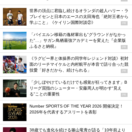
世界の頂点に君臨し続けるオランダの超人ハリー・ラ
ブレイセンと日本のエースの太田海也「絶対王者から
学ぶこと」《ケイリン国際対談②》
PR
「バイエルン移籍の逸材輩出も“グラウンドがなかっ
た”…」サガン鳥栖最強アカデミーを変えた『企業版
ふるさと納税』
PR
《ラグビー界と体操界の同学年レジェンド対談》初対
面のリーチマイケルと内村航平が本音で語り合った競
技愛「好きだから、続けられる」
PR
「少しぼやけているだけでも感覚が狂ってきます」B
リーグ屈指のシューター・安藤周人が明かす“見え
る”ことの重要性
PR
Number SPORTS OF THE YEAR 2026 開催決定！
2026年を代表するアスリートを表彰
38歳でも進化を続ける篠山竜青が語る「10年前より