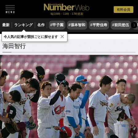
有料会員
毎日6時・11時・17時更新
最新
ランキング
名作
#甲子園
#張本智和
#平野佳寿
#前田悠伍
#
〉
×
今人気の記事が競技ごとに探せます
海田智行
関連記事
海田智行