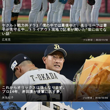
ヤクルト戦力外ドラ1「僕の中では最後やと」名リリーフは妻
子が見守る中…トライアウト現地で記者が聞いた“世に出てな
い話”
広尾晃
2022/11/10
プロ野球
これからオリックスは強くなります。
プロ14年、岸田護が後輩に託す夢。
米虫紀子
2019/10/06
プロ野球