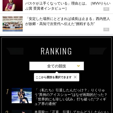
バスケが上手くなっている」理由とは。［MVVりらい
ぶ賞 受賞者インタビュー］
PR
「安定した場所にとどまれば成長は止まる」西内悠人
が故郷・高知で次世代へ伝えた“挑戦する力”
PR
RANKING
全ての競技
×
ここから競技を選択できます
最新
24時間
週間
「（私たち）引退したんだっけ？」りくりゅ
う“異例のアイスショー”はなぜ画期的だった？
「世界的にも珍しい試み」打ち破った“フィギ
ュア界の通例”
木原龍一「正直、引退してからどうしたらいい