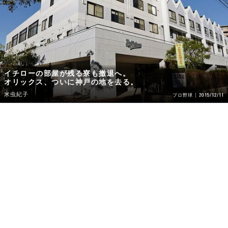
イチローの部屋が残る寮も撤退へ。
オリックス、ついに神戸の地を去る。
米虫紀子
2015/12/11
プロ野球