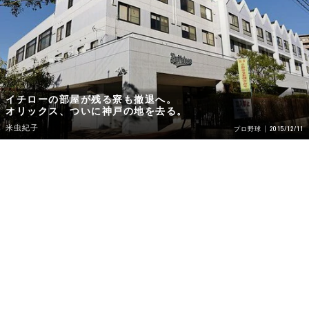
イチローの部屋が残る寮も撤退へ。
オリックス、ついに神戸の地を去る。
米虫紀子
2015/12/11
プロ野球