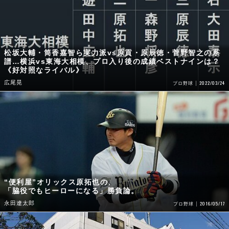
松坂大輔・筒香嘉智ら実力派vs原貢・原辰徳・菅野智之の系
譜…横浜vs東海大相模、プロ入り後の成績ベストナインは？
《好対照なライバル》
広尾晃
2022/03/24
プロ野球
“便利屋”オリックス原拓也の、
「脇役でもヒーローになる」勝負論。
永田遼太郎
2016/05/17
プロ野球