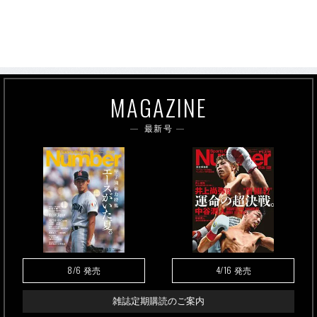
MAGAZINE
最新号
8/6
4/16
発売
発売
雑誌定期購読のご案内