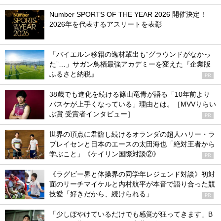
Number SPORTS OF THE YEAR 2026 開催決定！
2026年を代表するアスリートを表彰
「バイエルン移籍の逸材輩出も“グラウンドがなかっ
た”…」サガン鳥栖最強アカデミーを変えた『企業版
ふるさと納税』
PR
38歳でも進化を続ける篠山竜青が語る「10年前より
バスケが上手くなっている」理由とは。［MVVりらい
ぶ賞 受賞者インタビュー］
PR
世界の頂点に君臨し続けるオランダの超人ハリー・ラ
ブレイセンと日本のエースの太田海也「絶対王者から
学ぶこと」《ケイリン国際対談②》
PR
《ラグビー界と体操界の同学年レジェンド対談》初対
面のリーチマイケルと内村航平が本音で語り合った競
技愛「好きだから、続けられる」
PR
「少しぼやけているだけでも感覚が狂ってきます」B