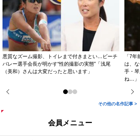
悪質なズーム撮影、トイレまで付きまとい…ビーチ
「7年
バレー選手会長が明かす“性的撮影の実態”「浅尾
は、な
（美和）さんは大変だったと思います」
手・琴
ね…」
その他の名作記事 >
会員メニュー