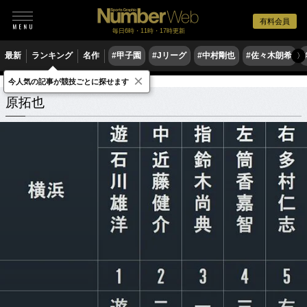
有料会員
毎日6時・11時・17時更新
最新
ランキング
名作
#甲子園
#Jリーグ
#中村剛也
#佐々木朗希
〉
×
今人気の記事が競技ごとに探せます
原拓也
関連記事
原拓也