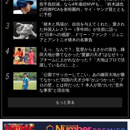
投手負担減」なら4年連続MVPも…「鈴木誠也
の同僚PCAを射程圏内」サイ・ヤング賞ととも
に予想
「猪木と馬場が、自信を与えてくれた」愛され
た外国人レスラー（享年85）が生前に語っ
た“日本への感謝”…ドリー・ファンク・ジュニ
アとアントニオ猪木の名勝負
「えっ、なんで？」監督からまさかの宣告…鎌
田大地が勝てなかった“愛媛の天才”はなぜトッ
プチームに上がれなかった？「大地はプロで活
躍しているのに…と」
「公園でサッカーしてこい」あの鎌田大地が勝
てなかった“四国の天才少年”がぶつかった「プ
ロの壁」とは何だった？ 本人が気づいた“意外
な事実”と現在地
もっと見る