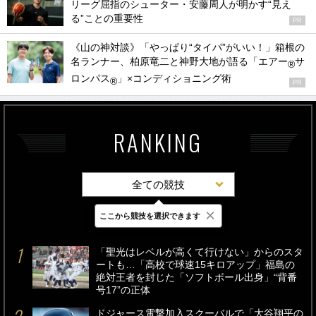
リーグ屈指のシューター・安藤周人が明かす“見え
る”ことの重要性
PR
《山の神対談》「やっぱり“タイパ”がいい！」箱根の
名ランナー、柏原竜二と神野大地が語る「エアー
サ
®
ロンパス
」×コンディショニング術
®
PR
RANKING
全ての競技
×
ここから競技を選択できます
最新
24時間
週間
「聖光はレベルが高くて行けない」からのスタ
ートも…「高校で球速15キロアップ」福島の
絶対王者を封じた「ソフトボール出身」“背番
号17”の正体
ドジャース電撃加入スクーバルで「大谷翔平の