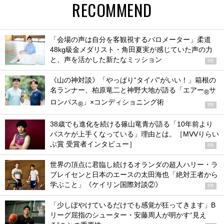
RECOMMEND
「会場の声は自分を客観視するバロメーター」柔道
48kg級金メダリスト・角田夏実が感じていた声の力
と、声を活かした新たなミッション
PR
《山の神対談》「やっぱり“タイパ”がいい！」箱根の
名ランナー、柏原竜二と神野大地が語る「エアー
サ
®
ロンパス
」×コンディショニング術
®
PR
38歳でも進化を続ける篠山竜青が語る「10年前より
バスケが上手くなっている」理由とは。［MVVりらい
ぶ賞 受賞者インタビュー］
PR
世界の頂点に君臨し続けるオランダの超人ハリー・ラ
ブレイセンと日本のエースの太田海也「絶対王者から
学ぶこと」《ケイリン国際対談②》
PR
「少しぼやけているだけでも感覚が狂ってきます」B
リーグ屈指のシューター・安藤周人が明かす“見え