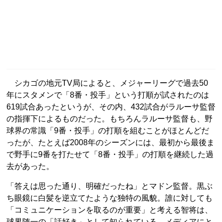
シカゴの地元TV局によると、メジャーリーグで過去50
年にスタメンで「8番・投手」という打順が試されたのは
619試合あったというが、その内、432試合がラルーサ監督
の指揮下によるものだった。もちろんラルーサ監督も、野
球界の常識「9番・投手」の打順を組むことがほとんどだ
ったが、たとえば2008年のシーズンには、最初から最後ま
で野手に9番を打たせて「8番・投手」の打順を継続した過
去があった。
「答えは思った通り、明確だったね」とマドン監督。黒ぶ
ち眼鏡に白髪を逆立てたような独特の風貌。誰に対しても
「コミュニケーションを取るのが重要」と考える智将は、
球界随一の「話好き」として知られている。メディアにと