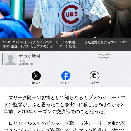
2008、2010年はレイズを率いてア・リーグを制覇。リーグ最優秀監督にも2008、2011
年の2度選ばれているカブスのジョー・マドン監督。
photograph by
ナガオ勝司
Getty Images
text by
Katsushi Nagao
ポスト
シェア
コピー
大リーグ随一の智将として知られるカブスのジョー・マ
ドン監督が、ふと思ったことを実行に移したのは今から2
年前。2013年シーズンの交流戦でのことだった。
ロサンゼルスでのドジャース戦。当時ア・リーグ東地区
のタンパベイ・レイズを率いていたマドン監督は、敵地で