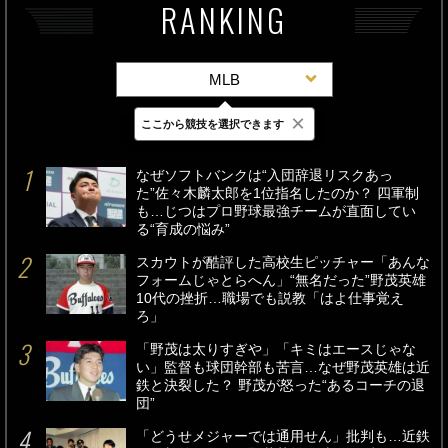
RANKING
MLB
×
ここから競技を選択できます
最新
24時間
週間
なぜソフトバンクは“入団辞退リスクあっ
た”佐々木麟太郎を1位指名したのか？ 四軍制
も…じつはプロ野球最強チームが直面してい
る“育成の悩み”
スカウトが酷評した高校生ピッチャー「あんな
フォームじゃとらへん」“無名だった”野茂英雄
10代の挫折…職場でも説教「はよ仕事覚え
ろ」
「野茂は太りすぎや」「キミはエースじゃな
い」監督も球団幹部も苦言…なぜ野茂英雄は近
鉄と決裂した？ 野茂が怒った“あるコーチの退
団”
「どうせメジャーでは通用せん」批判も…近鉄