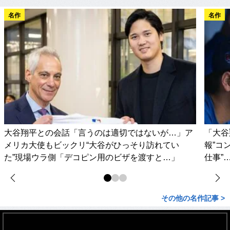
名作
名作
大谷翔平との会話「言うのは適切ではないが…」ア
「大谷
メリカ大使もビックリ“大谷がひっそり訪れてい
報”コ
た”現場ウラ側「デコピン用のビザを渡すと…」
仕事”
その他の名作記事 >