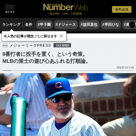
有料会員
毎日6時・11時・17時更新
ランキング
名作
#甲子園
#ドジャース
#益田直也
#早田ひな
#高木
〉
×
今人気の記事が競技ごとに探せます
野球
MLB
メジャーリーグPRESS
BACK NUMBER
8番打者に投手を置く、という奇策。
MLBの策士の遊び心あふれる打順論。
2015/07/24 11:00