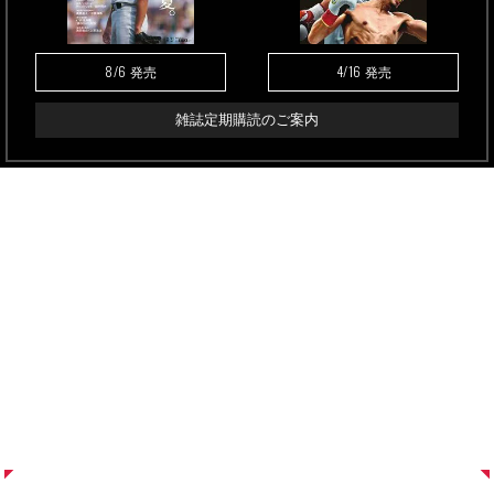
8/6
4/16
発売
発売
雑誌定期購読のご案内