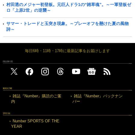
村田透のメジャー初登板。元巨人ドラ1の“雑草魂”。～一軍登板ゼ
ロ「上原2世」の逆襲～
サマー・トレードと玉突き現象。～プレーオフを懸けた夏の風物
詩～
毎日6時・11時・17時に最新記事をお届けします
FOLLOW US
MAGAZINE
雑誌『Number』購読のご案
雑誌『Number』バックナン
内
バー
SPECIAL
Number SPORTS OF THE
YEAR