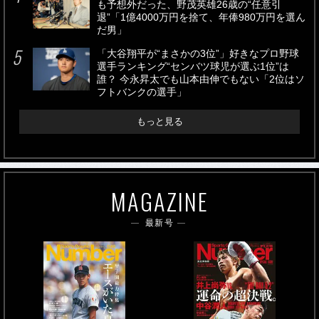
も予想外だった、野茂英雄26歳の“任意引
退”「1億4000万円を捨て、年俸980万円を選ん
だ男」
「大谷翔平が“まさかの3位”」好きなプロ野球
選手ランキング“センバツ球児が選ぶ1位”は
誰？ 今永昇太でも山本由伸でもない「2位はソ
フトバンクの選手」
もっと見る
MAGAZINE
最新号