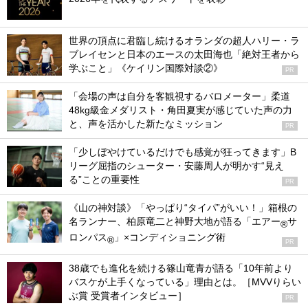
世界の頂点に君臨し続けるオランダの超人ハリー・ラ
ブレイセンと日本のエースの太田海也「絶対王者から
学ぶこと」《ケイリン国際対談②》
PR
「会場の声は自分を客観視するバロメーター」柔道
48kg級金メダリスト・角田夏実が感じていた声の力
と、声を活かした新たなミッション
PR
「少しぼやけているだけでも感覚が狂ってきます」B
リーグ屈指のシューター・安藤周人が明かす“見え
る”ことの重要性
PR
《山の神対談》「やっぱり“タイパ”がいい！」箱根の
名ランナー、柏原竜二と神野大地が語る「エアー
サ
®
ロンパス
」×コンディショニング術
®
PR
38歳でも進化を続ける篠山竜青が語る「10年前より
バスケが上手くなっている」理由とは。［MVVりらい
ぶ賞 受賞者インタビュー］
PR