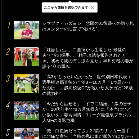
×
ここから競技を選択できます
最新
24時間
週間
シマブク・カズヨシ「悲願のJ1復帰への切り札
はメンターの助言で“化ける”」
「妊娠したよ」白血病から生還した“最愛の
夫”と涙の握手…「精子凍結を報告されたと
き、初めて彼の悔し涙を見た」早川史哉の妻が
語る“命の重み”
「高3がもったいなかった」世代別日本代表＋
選手権連覇直後の全治8～10カ月「1つ悪かっ
たのは…」超高校級DFが泣いた大ケガと“28歳
の戦力外”
「今だから話せる」「すでに結婚。1歳の息子
が」20代前半で“8カ月無収入”に「本当にひど
い扱いを」妻も同情…Jリーグ最強級ブラジル
人MFの引退危機
「俺、白血病だってさ」22歳のサッカー選手
に悲痛な宣告「当時の私はまだ家族ではなかっ