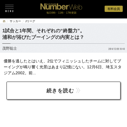
有料会員
毎日6時・11時・17時更新
サッカー
Jリーグ
1試合と1年間、それぞれの“終盤力”。
浦和が浴びたブーイングの内実とは？
茂野聡士
2014/12/09 10:40
優勝を逃したとはいえ、2位でフィニッシュしたチームに対してブ
ーイングが鳴り響く光景はあまり記憶にない。12月6日、埼玉スタ
ジアム2002。前...
続きを読む