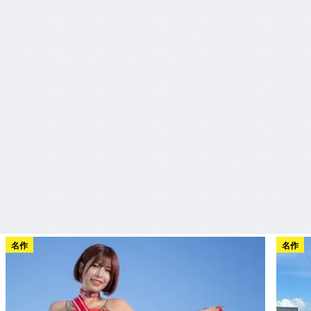
名作
名作