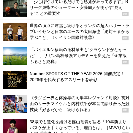
「少しぼやけているだけでも感覚が狂ってきます」B
リーグ屈指のシューター・安藤周人が明かす“見え
る”ことの重要性
PR
世界の頂点に君臨し続けるオランダの超人ハリー・ラ
ブレイセンと日本のエースの太田海也「絶対王者から
学ぶこと」《ケイリン国際対談②》
PR
「バイエルン移籍の逸材輩出も“グラウンドがなかっ
た”…」サガン鳥栖最強アカデミーを変えた『企業版
ふるさと納税』
PR
Number SPORTS OF THE YEAR 2026 開催決定！
2026年を代表するアスリートを表彰
《ラグビー界と体操界の同学年レジェンド対談》初対
面のリーチマイケルと内村航平が本音で語り合った競
技愛「好きだから、続けられる」
PR
38歳でも進化を続ける篠山竜青が語る「10年前より
バスケが上手くなっている」理由とは。［MVVりらい