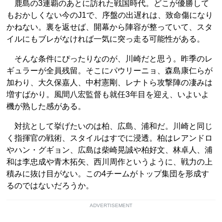
鹿島の3連覇のあとに訪れた戦国時代。どこが優勝して
もおかしくない今のJ1で、序盤の出遅れは、致命傷になり
かねない。裏を返せば、開幕から陣容が整っていて、スタ
イルにもブレがなければ一気に突っ走る可能性がある。
そんな条件にぴったりなのが、川崎だと思う。昨季のレ
ギュラーが全員残留。そこにパウリーニョ、森島康仁らが
加わり、大久保嘉人、中村憲剛、レナトら攻撃陣の凄みは
増すばかり。風間八宏監督も就任3年目を迎え、いよいよ
機が熟した感がある。
対抗として挙げたいのは柏、広島、浦和だ。川崎と同じ
く指揮官の戦術、スタイルはすでに浸透。柏はレアンドロ
やハン・グギョン、広島は柴崎晃誠や柏好文、林卓人、浦
和は李忠成や青木拓矢、西川周作というように、戦力の上
積みに抜け目がない。この4チームがトップ集団を形成す
るのではないだろうか。
ADVERTISEMENT