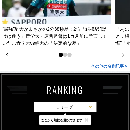
“最強”駒大がまさかの2分38秒差で2位「箱根駅伝だ
「あの
けは違う」青学大・原晋監督は1カ月前に予言して
と…権
いた…青学大vs駒大の「決定的な差」
悔”「
その他の名作記事 >
RANKING
Jリーグ
×
ここから競技を選択できます
最新
24時間
週間