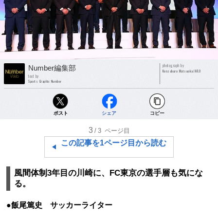
photograph by
Number編集部
Kenzaburo Matsuoka/AFLO
text by
Sports Graphic Number
ポスト
シェア
コピー
3
/3
ページ目
この記事を1ページ目から読む
風間体制3年目の川崎に、FC東京の選手層も気にな
る。
●飯尾篤史 サッカーライター