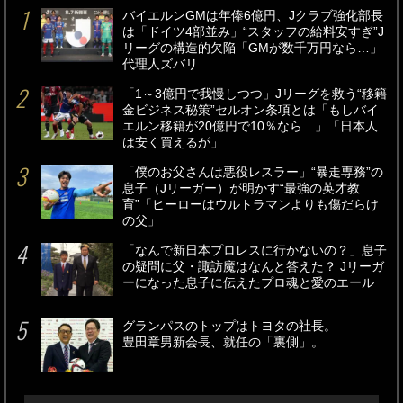
バイエルンGMは年俸6億円、Jクラブ強化部長
は「ドイツ4部並み」“スタッフの給料安すぎ”J
リーグの構造的欠陥「GMが数千万円なら…」
代理人ズバリ
「1～3億円で我慢しつつ」Jリーグを救う“移籍
金ビジネス秘策”セルオン条項とは「もしバイ
エルン移籍が20億円で10％なら…」「日本人
は安く買えるが」
「僕のお父さんは悪役レスラー」“暴走専務”の
息子（Jリーガー）が明かす“最強の英才教
育”「ヒーローはウルトラマンよりも傷だらけ
の父」
「なんで新日本プロレスに行かないの？」息子
の疑問に父・諏訪魔はなんと答えた？ Jリーガ
ーになった息子に伝えたプロ魂と愛のエール
グランパスのトップはトヨタの社長。
豊田章男新会長、就任の「裏側」。