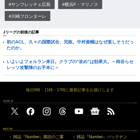
#サンフレッチェ広島
#横浜F・マリノス
#川崎フロンターレ
Jリーグの前後の記事
初のACL、久々の国際試合、完敗。中村俊輔はなぜ楽しそうだっ
たのか。
いよいよフォルラン来日。クラブの“攻め”は効果大。～柿谷らセ
レッソ攻撃陣のお手本に～
毎日6時・11時・17時に最新記事をお届けします
FOLLOW US
MAGAZINE
雑誌『Number』購読のご案
雑誌『Number』バックナン