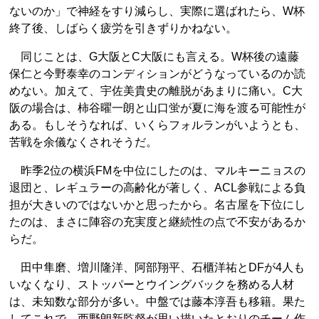
ないのか」で神経をすり減らし、実際に選ばれたら、W杯
終了後、しばらく疲労を引きずりかねない。
同じことは、G大阪とC大阪にも言える。W杯後の遠藤
保仁と今野泰幸のコンディションがどうなっているのか読
めない。加えて、宇佐美貴史の離脱があまりに痛い。C大
阪の場合は、柿谷曜一朗と山口蛍が夏に海を渡る可能性が
ある。もしそうなれば、いくらフォルランがいようとも、
苦戦を余儀なくされそうだ。
昨季2位の横浜FMを中位にしたのは、マルキーニョスの
退団と、レギュラーの高齢化が著しく、ACL参戦による負
担が大きいのではないかと思ったから。名古屋を下位にし
たのは、まさに陣容の充実度と継続性の点で不安があるか
らだ。
田中隼磨、増川隆洋、阿部翔平、石櫃洋祐とDFが4人も
いなくなり、ストッパーとウイングバックを務める人材
は、未知数な部分が多い。中盤では藤本淳吾も移籍。果た
してこれで、西野朗新監督が思い描いたとおりのチーム作