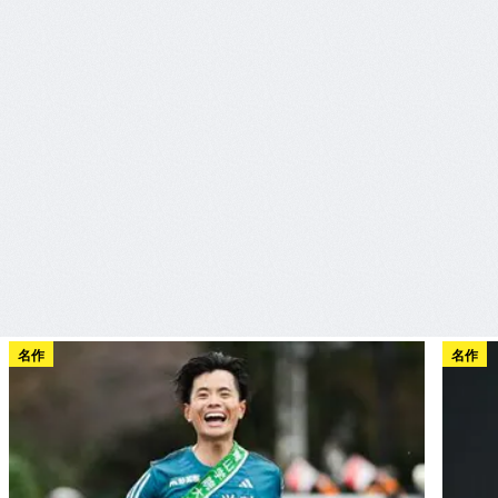
名作
名作